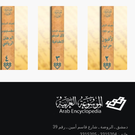
دمشق ـ الروضة ـ شارع قاسم أمين ـ رقم 39
هاتف: 3315204 - 3315205