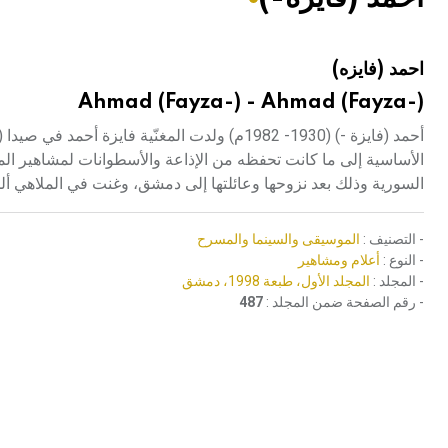
هيئة الموسوعة العربية تطلق موسوعات جديدة في عام 2026
احمد (فايزه)
Ahmad (Fayza-) - Ahmad (Fayza-)
أحمد (فايزة -) (1930- 1982م) ولدت المغنّية فا
الأساسية إلى ما كانت تحفظه من الإذاعة والأسطوانات لمشاهير المط
السورية وذلك بعد نزوحها وعائلتها إلى دمشق، وغنت في الملاهي ألح
- التصنيف :
الموسيقى والسينما والمسرح
- النوع :
أعلام ومشاهير
- المجلد :
المجلد الأول، طبعة 1998، دمشق
- رقم الصفحة ضمن المجلد :
487