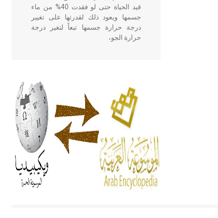
قيد الحياة حتى لو فقدت 40% من ماء
جسمها ويعود ذلك لقدرتها على تغيير
درجة حرارة جسمها تبعاً لتغير درجة
حرارة الجو،
- هل تعلم أن أبقراط كتب في الطب
أربعة مؤلفات هي: الحكم، الأدلة، تنظيم
التغذية، ورسالته في جروح الرأس.
ويعود له الفضل بأنه حرر الطب من
الدين والفلسفة.
- هل تعلم أن المرجان إفراز حيواني
يتكون في البحر ويتركب من مادة
كربونات الكلسيوم، وهو أحمر أو شديد
الحمرة وهو أجود أنواعه، ويمتاز بكبر
الحجم ويسمى الش
هل تعلم أن الأبسيد كلمة فرنسية اللفظ