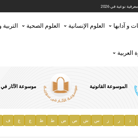
ية نوعية في 2026
تحقيق المخطوطات في العاصمة القطرية الدوحة
ات و آدابها
العلوم الإنسانية
العلوم الصحية
التربية 
 العربية
الموسوعة القانونية
موسوعة الآثار في
ذ
ر
ز
س
ش
ص
ض
ط
ظ
ع
غ
ف
ية