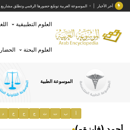
آخر الأخبار
الموسوعة العربية توسّع حضورها الرقمي وتطلق مشاريع معرف
فوز الأستاذ الدكتور وليد محمد السراقبي بجائزة كتارا ل
العلوم التطبيقية
اللغ
جائزة مجمع الملك سلمان العالمي للغة العربية 2025
الأستاذ إياد خالد الطباع مدير عام لهيئة الموسوعة العربية
العلوم البحتة
الحضارة
السيد محمد ياسين صالح وزيرا للثقافة
صدور المجلد الثامن من موسوعة الآثار في سورية
توصيات مجلس الإدارة
الموسوعة الطبية
صدور المجلد السابع من موسوعة الآثار في سورية
صدور المجلد الثامن عشر من الموسوعة الطبية
إعلان..
أ
ب
ت
ث
ج
ح
خ
د
دار الفكر الموزع الحصري لمنشورات هيئة الموسوعة العرب
أحمد (فايزة-)