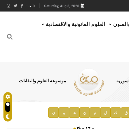
تابعنا:
Saturday, Aug 8, 2026
والفنون
العلوم القانونية والاقتصادية
 سورية
موسوعة العلوم والتقانات
ق
ك
ل
م
ن
هـ
و
ي
متنوع