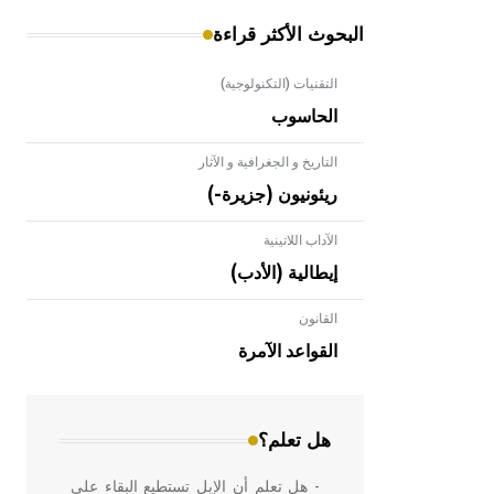
البحوث الأكثر قراءة
التقنيات (التكنولوجية)
الحاسوب
التاريخ و الجغرافية و الآثار
ريئونيون (جزيرة-)
الآداب اللاتينية
إيطالية (الأدب)
القانون
- هل تعلم أن الأبلق نوع من الفنون
الهندسية التي ارتبطت بالعمارة الإسلامية
القواعد الآمرة
في بلاد الشام ومصر خاصة، حيث يحرص
المعمار على بناء مداميكه وخاصة في
الواجهات
هل تعلم؟
- هل تعلم أن الإبل تستطيع البقاء على