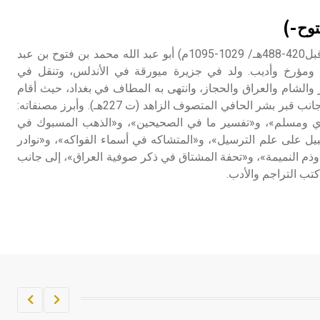
تم اعتمادها مصطلحاً أثرياً يستخدم في
وح-)
العمارة عموماً وفي العمارة الدينية
الخاصة بالكنائس خصوصاً، وفي
الحميدي (محمد بن فتوح -) (قبل420-488هـ/ 1029-1095م) أبو عبد الله محمد بن فتوح بن عبد
الإنكليزية أب
 ومؤرخ وأديب. ولد في جزيرة ميورقة في الأندلس، وتنقل في
 والشام والعراق والحجاز، وانتهى به المطاف في بغداد، حيث أقام
- هل تعلم أن أبجر Abgar اسم معروف
فيها إلى أن توفي، ودفن إلى جانب قبر بشر الحافي المتصوف الزاهد (ت 227هـ). وأبرز مصنفاته:
جيداً يعود إلى عدد من الملوك الذين
ري ومسلم»، و«تفسير ما في الصحيحين»، و«الذهب المسبوك في
حكموا مدينة إديسا (الرها) من أبجر الأول
ل على علم الترسيل»، و«المتشاكه في أسماء الفواكه»، و«نوادر
وحتى التاسع، وهم ينتسبون إلى أسرة
«وذم النميمة»، و«تحفة المشتاق في ذكر صوفية العراق»، إلى جانب
أوسروين
ب التراجم والأدب.
- هل تعلم أن الأبجدية الكنعانية تتألف من
/22/ علامة كتابية sign تكتب منفصلة
غير متصلة، وتعتمد المبدأ الأكوروفوني،
حيث تقتصر القيمة الصوتية للعلامة الك