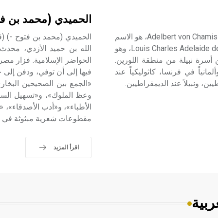
الحميدي (محمد بن فت
شاميسو (آدلبرت فون ـ) (1781ـ 1838) آدلبرت فون شاميسو Adelbert von Chamiss، هو الاسم
المستعار للشاعر لويس شارل أدِلاييد دي شاميسو Louis Charles Adelaide de Chamisso، وهو
الله بن حميد الأزدي، محدث
 أسرة نبيلة من منطقة اللورين.
الحواضر الإسلامية. فزار مصر
 ألمانيا، وألمانياً في فرنسا، كاثوليكياً عند
يين، ونبيلاً عند الديمقراطيين.
«الجمع بين الصحيحين البخا
وعظ الملوك»، و«تسهيل السبي
الأطباء»، و«أدب الأصدقاء»، 
مقطوعات شعرية مبثوثة في كت
اقرأ المزيد
ربية