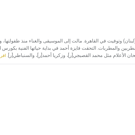
يزة أحمد في صيدا (لبنان) وتوفيت في القاهرة. مالت إلى الموسيقى والغناء منذ طفولتها
ربين والمطربات. التحقت فايزة أحمد في بداية حياتها الفنية بكورس ال
ان الأعلام مثل محمد القصبجي[ر]، وزكريا أحمد[ر]، والسنباطي[ر].
اقرأ