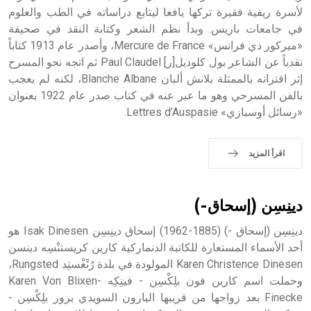
الملوك الذين حكموا مدينة إديسا (الرها) من أبجر الأول وحتى
لأسرة ريفية فقيرة تركها يافعا ليتابع دراساته في الطب والعلوم
التاسع، وهم ينتسبون إلى أسرة أوسروين
في جامعات باريس. وبدأ نظم الشعر وكتابة النقد في صحيفة
«ميركور دي فرانس» Mercure de France، وأصدر عام 1913 كتاباً
نقدياً عن الشاعر بول كلوديل[ر] Paul Claudel ثم اتجه نحو المسرح
إثر اقترانه بالممثلة بلانش ألبان Blanche Albane، لكنه لم يعجب
بالفن المسرحي وهو ما عبر عنه في كتاب صدر عام 1922 بعنوان
- هل تعلم أن الأبجدية الكنعانية تتألف من /22/ علامة كتابية
«رسائل أوسبازي» Lettres d’Auspasie.
sign تكتب منفصلة غير متصلة، وتعتمد المبدأ الأكوروفوني،
حيث تقتصر القيمة الصوتية للعلامة الك
اقرأ المزيد
دينِسِن (إسحاق-)
دينِسِن (إسحاق -) (1885-1962) إسحاق دينِسِن Isak Dinesen هو
أحد الأسماء المستعارة للكاتبة الدنماركية كارين كريستنْسِه دينسن
Karen Christence Dinesen المولودة في بلدة رُنْغْستِد Rungsted،
وحملت اسم كارين فون بلِكْسِن - فينِكِه Karen Von Blixen-
Finecke بعد زواجها من قريبها البارون السويدي برور بلِكْسِن -