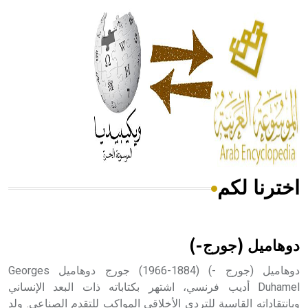
الحكم، الأدلة، تنظيم التغذية، ورسالته في جروح الرأس. ويعود
له الفضل بأنه حرر الطب من الدين والفلسفة.
- هل تعلم أن المرجان إفراز حيواني يتكون في البحر ويتركب
من مادة كربونات الكلسيوم، وهو أحمر أو شديد الحمرة وهو
أجود أنواعه، ويمتاز بكبر الحجم ويسمى الش
اخترنا لكم
هل تعلم أن الأبسيد كلمة فرنسية اللفظ تم اعتمادها مصطلحاً
أثرياً يستخدم في العمارة عموماً وفي العمارة الدينية الخاصة
بالكنائس خصوصاً، وفي الإنكليزية أب
دوهاميل (جورج-)
دوهاميل (جورج -) (1884-1966) جورج دوهاميل Georges
Duhamel أديب فرنسي، اشتهر بكتاباته ذات البعد الإنساني
وبانتقاداته القاسية للتردي الأخلاقي المواكب للتقدم الصناعي. ولد
- هل تعلم أن أبجر Abgar اسم معروف جيداً يعود إلى عدد من