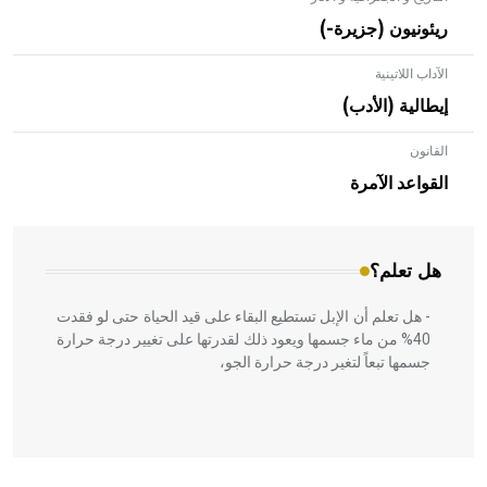
ريئونيون (جزيرة-)
الآداب اللاتينية
إيطالية (الأدب)
القانون
- هل تعلم أن الأبلق نوع من الفنون الهندسية التي ارتبطت
بالعمارة الإسلامية في بلاد الشام ومصر خاصة، حيث يحرص
القواعد الآمرة
المعمار على بناء مداميكه وخاصة في الواجهات
هل تعلم؟
- هل تعلم أن الإبل تستطيع البقاء على قيد الحياة حتى لو فقدت
40% من ماء جسمها ويعود ذلك لقدرتها على تغيير درجة حرارة
جسمها تبعاً لتغير درجة حرارة الجو،
- هل تعلم أن أبقراط كتب في الطب أربعة مؤلفات هي: