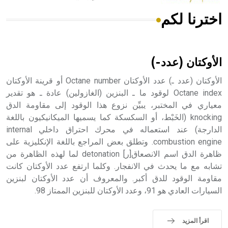
اخترنا لكم
هل تعلم أن الأبسيد كلمة فرنسية اللفظ تم اعتمادها مصطلحاً
أثرياً يستخدم في العمارة عموماً وفي العمارة الدينية الخاصة
بالكنائس خصوصاً، وفي الإنكليزية أب
الأوكتان (عدد-)
الأوكتان (عدد ـ) عدد الأوكتان Octane number أو قرينة الأوكتان
Octane index لوقود ما ـ البنزين (الغازولين) عادة ـ هو تقدير
معياري في المختبر، يبيِّن نزوع هذا الوقود إلى مقاومة الدق
- هل تعلم أن أبجر Abgar اسم معروف جيداً يعود إلى عدد من
الملوك الذين حكموا مدينة إديسا (الرها) من أبجر الأول وحتى
knocking (الخَبْط، أو السكسكة كما يسميها الميكانيكيون باللغة
التاسع، وهم ينتسبون إلى أسرة أوسروين
الدارجة) عند استعماله في محرك احتراق داخلي internal
combustion engine. وتطلق بعض المراجع باللغة الإنكليزية على
ظاهرة الدق اسم الانصعاق[ر] detonation لما لهذه الظاهرة من
تشابه مع ما يحدث في الانفجار. وكلما ارتفع عدد الأوكتان كانت
مقاومة الوقود للدق أكبر. والمعروف أن عدد الأوكتان لبنزين
- هل تعلم أن الأبجدية الكنعانية تتألف من /22/ علامة كتابية
السيارات العادي هو 91، وعدد الأوكتان للبنزين الممتاز 98.
sign تكتب منفصلة غير متصلة، وتعتمد المبدأ الأكوروفوني،
حيث تقتصر القيمة الصوتية للعلامة الك
اقرأ المزيد