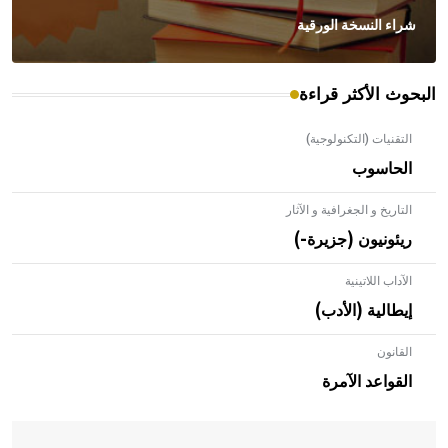
شراء النسخة الورقية
البحوث الأكثر قراءة
التقنيات (التكنولوجية)
الحاسوب
التاريخ و الجغرافية و الآثار
ريئونيون (جزيرة-)
الآداب اللاتينية
إيطالية (الأدب)
القانون
- هل تعلم أن الأبلق نوع من الفنون الهندسية التي ارتبطت
بالعمارة الإسلامية في بلاد الشام ومصر خاصة، حيث يحرص
القواعد الآمرة
المعمار على بناء مداميكه وخاصة في الواجهات