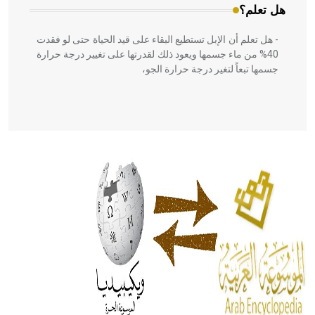
هل تعلم؟
- هل تعلم أن الإبل تستطيع البقاء على قيد الحياة حتى لو فقدت
40% من ماء جسمها ويعود ذلك لقدرتها على تغيير درجة حرارة
جسمها تبعاً لتغير درجة حرارة الجو،
- هل تعلم أن أبقراط كتب في الطب أربعة مؤلفات هي:
الحكم، الأدلة، تنظيم التغذية، ورسالته في جروح الرأس. ويعود
له الفضل بأنه حرر الطب من الدين والفلسفة.
- هل تعلم أن المرجان إفراز حيواني يتكون في البحر ويتركب
من مادة كربونات الكلسيوم، وهو أحمر أو شديد الحمرة وهو
أجود أنواعه، ويمتاز بكبر الحجم ويسمى الش