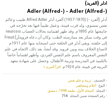
ادلر (الفريد)
هيئة الموسوعة العربية تطلق موسوعات جديدة في عام 2026
Adler (Alfred-) - Adler (Alfred-)
أدلر (ألفرد -) (1870-1937) ألفرد أدلر Alfred Adler طبيب وعالم
نفس نمسوي، ولد قرب فيينة، وعمل طبيباً فيها بعد تخرّجه في
جامعتها عام 1895م. وقد ظهر اهتمامه بحالات العصاب neurosis
في وقت مبكر بعد ممارسته الطب، وكان أن دعاه فرويد[ر] Freud
إلى حلقته، وبقي أدلر في الحلقة حتى انسحابه منها عام 1911م
لاتساع الخلاف بينه وبين فرويد. وقد أنشأ، بعد ذلك، الاتجاه في علم
النفس المعروف باسم علم النفس الفردي، وأظهر اهتماماً خاصاً
بالتلميذ في المدرسة وتربية الأطفال، وحصل على شهادة معهد
التربية في فيينة عام 1924م.
اقرأ المزيد »
- التصنيف :
تربية و علم نفس
- النوع :
أعلام ومشاهير
- المجلد :
المجلد الأول، طبعة 1998، دمشق
- رقم الصفحة ضمن المجلد :
714