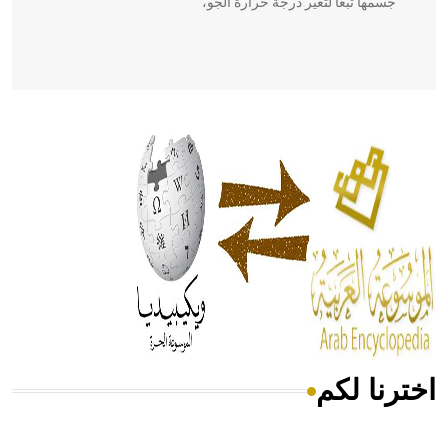
جسمها تبعاً لتغير درجة حرارة الجو،
- هل تعلم أن أبقراط كتب في الطب أربعة مؤلفات هي:
الحكم، الأدلة، تنظيم التغذية، ورسالته في جروح الرأس. ويعود
له الفضل بأنه حرر الطب من الدين والفلسفة.
- هل تعلم أن المرجان إفراز حيواني يتكون في البحر ويتركب
من مادة كربونات الكلسيوم، وهو أحمر أو شديد الحمرة وهو
أجود أنواعه، ويمتاز بكبر الحجم ويسمى الش
اخترنا لكم
هل تعلم أن الأبسيد كلمة فرنسية اللفظ تم اعتمادها مصطلحاً
أثرياً يستخدم في العمارة عموماً وفي العمارة الدينية الخاصة