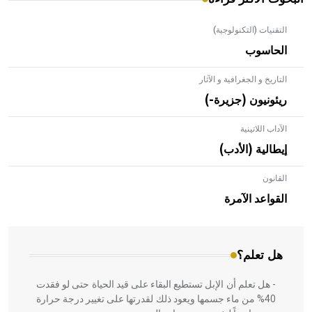
التقنيات (التكنولوجية)
الحاسوب
التاريخ و الجغرافية و الآثار
ريئونيون (جزيرة-)
الآداب اللاتينية
إيطالية (الأدب)
القانون
- هل تعلم أن الأبلق نوع من الفنون الهندسية التي ارتبطت
بالعمارة الإسلامية في بلاد الشام ومصر خاصة، حيث يحرص
القواعد الآمرة
المعمار على بناء مداميكه وخاصة في الواجهات
هل تعلم؟
- هل تعلم أن الإبل تستطيع البقاء على قيد الحياة حتى لو فقدت
40% من ماء جسمها ويعود ذلك لقدرتها على تغيير درجة حرارة