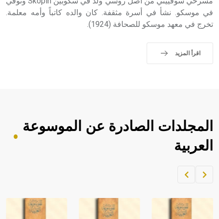
مسرحي سوفييتي من أصل روسي ولد في سكوبين Skopin وتوفي
في موسكو. نشأ في أسرة مثقفة. كان والده كاتباً وأمه معلمة.
تخرج في معهد موسكو للصحافة (1924).
اقرأ المزيد
المجلدات الصادرة عن الموسوعة
العربية