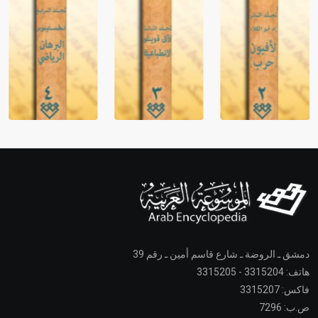
دمشق ـ الروضة ـ شارع قاسم أمين ـ رقم 39
هاتف: 3315204 - 3315205
فاكس: 3315207
ص.ب: 7296