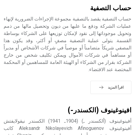
بالكنائس خصوصاً، وفي الإنكليزية أب
حساب التصفية
حساب التصفية يقصد بالتصفية مجموعة الإجراءات الضرورية لإنهاء
عمليات الشركة ودفع ما عليها من ديون وتحصيل مالها من ذمم
وتحويل موجوداتها إلى نقود لإمكان توزيعها على الشركاء بوساطة
- هل تعلم أن أبجر Abgar اسم معروف جيداً يعود إلى عدد من
الملوك الذين حكموا مدينة إديسا (الرها) من أبجر الأول وحتى
القسمة. يتولى عملية التصفية مصفٍ أو أكثر، وقد يكون هذا
التاسع، وهم ينتسبون إلى أسرة أوسروين
المصفي شريكاً متضامناً أو موصياً في شركات الأشخاص أو مديراً
أو مساهماً في شركات الأموال ويمكن تكليف شخص من خارج
الشركة بقرار من الشركاء أو الهيئة العامة للمساهمين أو المحكمة
المختصة عند الاقتضاء.
- هل تعلم أن الأبجدية الكنعانية تتألف من /22/ علامة كتابية
sign تكتب منفصلة غير متصلة، وتعتمد المبدأ الأكوروفوني،
اقرأ المزيد
حيث تقتصر القيمة الصوتية للعلامة الك
افينوغينوف (الكسندر-)
أفينوغينوف (ألكسندر ـ) (1904ـ 1941) الكسندر نيقولايفتش
أفينوغينوف Aleksandr Nikolayevich Afinoguenov كاتب