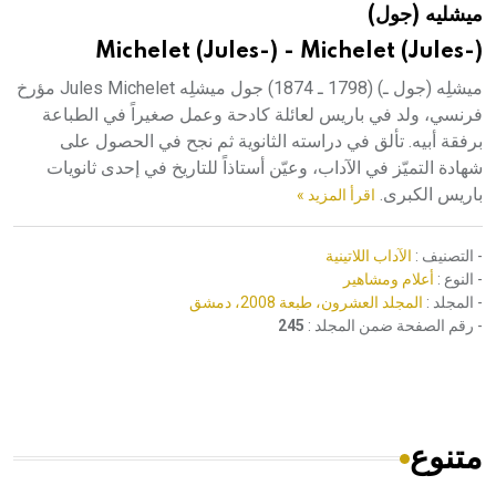
ميشليه (جول)
هيئة الموسوعة العربية تطلق موسوعات جديدة في عام 2026
Michelet (Jules-) - Michelet (Jules-)
ميشلِه (جول ـ) (1798 ـ 1874) جول ميشلِه Jules Michelet مؤرخ
فرنسي، ولد في باريس لعائلة كادحة وعمل صغيراً في الطباعة
برفقة أبيه. تألق في دراسته الثانوية ثم نجح في الحصول على
شهادة التميّز في الآداب، وعيّن أستاذاً للتاريخ في إحدى ثانويات
باريس الكبرى.
اقرأ المزيد »
- التصنيف :
الآداب اللاتينية
- النوع :
أعلام ومشاهير
- المجلد :
المجلد العشرون، طبعة 2008، دمشق
- رقم الصفحة ضمن المجلد :
245
متنوع