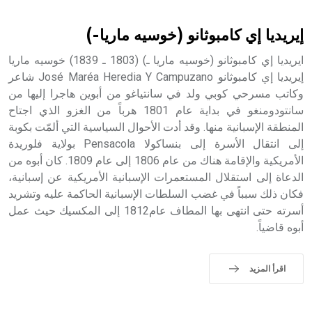
أثرياً يستخدم في العمارة عموماً وفي العمارة الدينية الخاصة
بالكنائس خصوصاً، وفي الإنكليزية أب
إيريديا إي كامبوثانو (خوسيه ماريا-)
ايريديا إي كامبوثانو (خوسيه ماريا ـ) (1803 ـ 1839) خوسيه ماريا
إيريديا إي كامبوثانو José Maréa Heredia Y Campuzano شاعر
وكاتب مسرحي كوبي ولد في سانتياغو من أبوين هاجرا إليها من
- هل تعلم أن أبجر Abgar اسم معروف جيداً يعود إلى عدد من
الملوك الذين حكموا مدينة إديسا (الرها) من أبجر الأول وحتى
سانتودومنغو في بداية عام 1801 هرباً من الغزو الذي اجتاح
التاسع، وهم ينتسبون إلى أسرة أوسروين
المنطقة الإسبانية منها. وقد أدت الأحوال السياسية التي ألمّت بكوبة
إلى انتقال الأسرة إلى بنساكولا Pensacola بولاية فلوريدة
الأمريكية والإقامة هناك من عام 1806 إلى عام 1809. كان أبوه من
الدعاة إلى استقلال المستعمرات الإسبانية الأمريكية عن إسبانية،
فكان ذلك سبباً في غضب السلطات الإسبانية الحاكمة عليه وتشريد
- هل تعلم أن الأبجدية الكنعانية تتألف من /22/ علامة كتابية
أسرته حتى انتهى بها المطاف عام1812 إلى المكسيك حيث عمل
sign تكتب منفصلة غير متصلة، وتعتمد المبدأ الأكوروفوني،
أبوه قاضياً.
حيث تقتصر القيمة الصوتية للعلامة الك
اقرأ المزيد