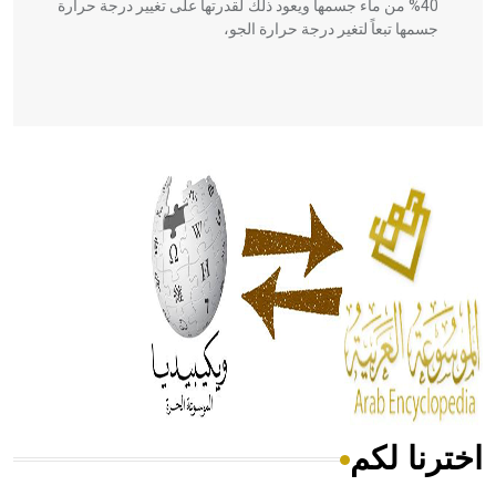
40% من ماء جسمها ويعود ذلك لقدرتها على تغيير درجة حرارة
جسمها تبعاً لتغير درجة حرارة الجو،
- هل تعلم أن أبقراط كتب في الطب أربعة مؤلفات هي:
الحكم، الأدلة، تنظيم التغذية، ورسالته في جروح الرأس. ويعود
له الفضل بأنه حرر الطب من الدين والفلسفة.
- هل تعلم أن المرجان إفراز حيواني يتكون في البحر ويتركب
من مادة كربونات الكلسيوم، وهو أحمر أو شديد الحمرة وهو
أجود أنواعه، ويمتاز بكبر الحجم ويسمى الش
اخترنا لكم
هل تعلم أن الأبسيد كلمة فرنسية اللفظ تم اعتمادها مصطلحاً