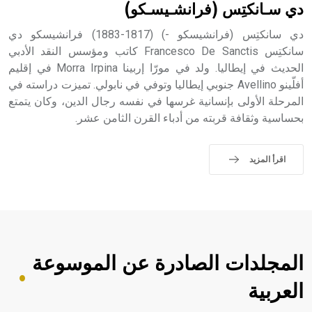
دي سـانكتِس (فرانشـيسـكو)
دي سانكتِس (فرانشيسكو -) (1817-1883) فرانشيسكو دي
سانكتِس Francesco De Sanctis كاتب ومؤسس النقد الأدبي
الحديث في إيطاليا. ولد في مورّا إربينا Morra Irpina في إقليم
أفلّينو Avellino جنوبي إيطاليا وتوفي في نابولي. تميزت دراسته في
المرحلة الأولى بإنسانية غرسها في نفسه رجال الدين، وكان يتمتع
بحساسية وثقافة قربته من أدباء القرن الثامن عشر.
اقرأ المزيد
المجلدات الصادرة عن الموسوعة
العربية