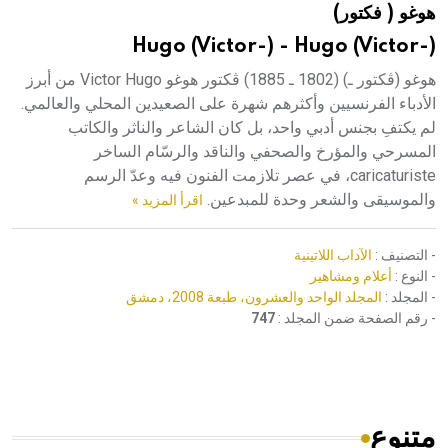
هوغو ( فكتور)
هيئة الموسوعة العربية تطلق موسوعات جديدة في عام 2026
Hugo (Victor-) - Hugo (Victor-)
هوغو (ڤكتور ـ) (1802 ـ 1885) ڤكتور هوغو Victor Hugo من أبرز
الأدباء الفرنسيين وأكثرهم شهرة على الصعيدين المحلي والعالمي.
لم يكتفِ بجنس أدبي واحد، بل كان الشاعر والناثر والكاتب
المسرحي والمؤرخ والصحفي والناقد والرسّام الساخر
caricaturiste، في عصر تلازمت الفنون فيه وعدّ الرسم
والموسيقى والشعر وحدة للمبدعين.
اقرأ المزيد »
- التصنيف :
الآداب اللاتينية
- النوع :
أعلام ومشاهير
- المجلد :
المجلد الواحد والعشرون، طبعة 2008، دمشق
- رقم الصفحة ضمن المجلد :
747
متنوع