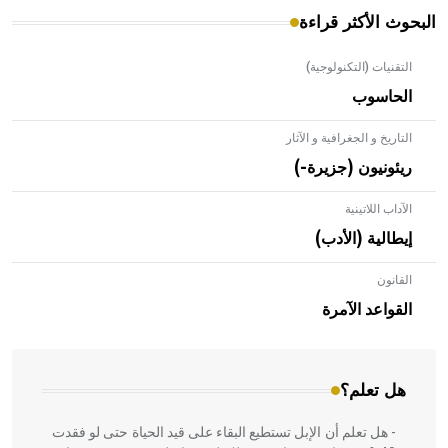
البحوث الأكثر قراءة
التقنيات (التكنولوجية)
الحاسوب
التاريخ و الجغرافية و الآثار
ريئونيون (جزيرة-)
الآداب اللاتينية
إيطالية (الأدب)
القانون
- هل تعلم أن الأبلق نوع من الفنون الهندسية التي ارتبطت
بالعمارة الإسلامية في بلاد الشام ومصر خاصة، حيث يحرص
القواعد الآمرة
المعمار على بناء مداميكه وخاصة في الواجهات
هل تعلم؟
- هل تعلم أن الإبل تستطيع البقاء على قيد الحياة حتى لو فقدت