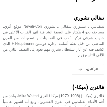
هل تعلم أن الأبسيد كلمة فرنسية اللفظ تم اعتمادها مصطلحاً
أثرياً يستخدم في العمارة عموماً وفي العمارة الدينية الخاصة
بالكنائس خصوصاً، وفي الإنكليزية أب
نيفالي تشوري
نيـڤـالـي ـ تشـوري نيـڤالي ـ تشوري Nevali-Cori موقع أثري،
مساحته نحو 4 هكتار على الضفة الشرقية لنهر الفرات الأعلى في
جنوب شرقي تركيا، نُقب في الثمانينات والتسعينات من القرن
- هل تعلم أن أبجر Abgar اسم معروف جيداً يعود إلى عدد من
الملوك الذين حكموا مدينة إديسا (الرها) من أبجر الأول وحتى
الماضي من قبل بعثة ألمانية بإدارة هوبتمَن H.Hauptmann الذي
التاسع، وهم ينتسبون إلى أسرة أوسروين
كشف فيه عن آثار استيطان بشري مهم يعود إلى النصف الثاني من
الألف التاسع ق.م.
اقرأ المزيد
- هل تعلم أن الأبجدية الكنعانية تتألف من /22/ علامة كتابية
sign تكتب منفصلة غير متصلة، وتعتمد المبدأ الأكوروفوني،
حيث تقتصر القيمة الصوتية للعلامة الك
فالتري (ميكا-)
ڤالتري (ميكا -) (1908-1979) ميكا ڤالتري Mika Waltari، واحد من
أهم الأدباء الفنلنديين في القرن العشرين، ومع أنه اشتهر عالمياً