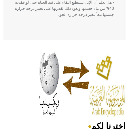
- هل تعلم أن الإبل تستطيع البقاء على قيد الحياة حتى لو فقدت
40% من ماء جسمها ويعود ذلك لقدرتها على تغيير درجة حرارة
جسمها تبعاً لتغير درجة حرارة الجو،
- هل تعلم أن أبقراط كتب في الطب أربعة مؤلفات هي:
الحكم، الأدلة، تنظيم التغذية، ورسالته في جروح الرأس. ويعود
له الفضل بأنه حرر الطب من الدين والفلسفة.
- هل تعلم أن المرجان إفراز حيواني يتكون في البحر ويتركب
من مادة كربونات الكلسيوم، وهو أحمر أو شديد الحمرة وهو
أجود أنواعه، ويمتاز بكبر الحجم ويسمى الش
اخترنا لكم