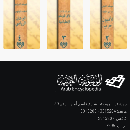
دمشق ـ الروضة ـ شارع قاسم أمين ـ رقم 39
هاتف: 3315204 - 3315205
فاكس: 3315207
ص.ب: 7296