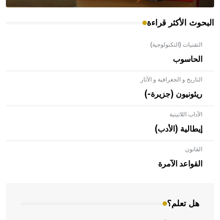
البحوث الأكثر قراءة
التقنيات (التكنولوجية)
الحاسوب
التاريخ و الجغرافية و الآثار
ريئونيون (جزيرة-)
الآداب اللاتينية
إيطالية (الأدب)
القانون
- هل تعلم أن الأبلق نوع من الفنون الهندسية التي ارتبطت
بالعمارة الإسلامية في بلاد الشام ومصر خاصة، حيث يحرص
القواعد الآمرة
المعمار على بناء مداميكه وخاصة في الواجهات
هل تعلم؟