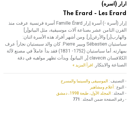
ارار (اسره)
هيئة الموسوعة العربية تطلق موسوعات جديدة في عام 2026
The Erard - Les Erard
إرار (أسرة -) أسرة إرار Famille Érard أسرة فرنسية عرفت منذ
القرن الثامن عشر بصناعة آلات موسيقية، مثل البيانو[ر]
والهارب[ر] والأرغن[ر]. ومن أشهر أفراد هذه الأسرة اثنان:
سباستيان Sébastien وبيير Pierre. كان والد سبستيان نجاراً عرف
بمهارته. أما سباستيان (1752- 1831) فقد بدأ عاملاً في مصنع لآلة
الكلافسان clavecin [ر. البيانو]، وبدأت تظهر مواهبه في دقة
الصناعة والابتكار.
اقرأ المزيد »
- التصنيف :
الموسيقى والسينما والمسرح
- النوع :
أعلام ومشاهير
- المجلد :
المجلد الأول، طبعة 1998، دمشق
- رقم الصفحة ضمن المجلد :
771