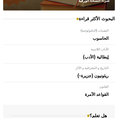
شراء النسخة الورقية
البحوث الأكثر قراءة
التقنيات (التكنولوجية)
الحاسوب
الآداب اللاتينية
إيطالية (الأدب)
التاريخ و الجغرافية و الآثار
ريئونيون (جزيرة-)
القانون
- هل تعلم أن الأبلق نوع من الفنون الهندسية التي ارتبطت
بالعمارة الإسلامية في بلاد الشام ومصر خاصة، حيث يحرص
القواعد الآمرة
المعمار على بناء مداميكه وخاصة في الواجهات
هل تعلم؟