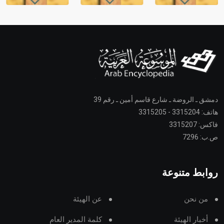
دمشق ـ الروضة ـ شارع قاسم أمين ـ رقم 39
هاتف: 3315204 - 3315205
فاكس: 3315207
ص.ب: 7296
روابط متنوعة
من نحن
عن الهيئة
أخبار الهيئة
كلمة المدير العام