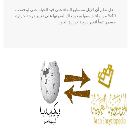
- هل تعلم أن الإبل تستطيع البقاء على قيد الحياة حتى لو فقدت
40% من ماء جسمها ويعود ذلك لقدرتها على تغيير درجة حرارة
جسمها تبعاً لتغير درجة حرارة الجو،
- هل تعلم أن أبقراط كتب في الطب أربعة مؤلفات هي:
الحكم، الأدلة، تنظيم التغذية، ورسالته في جروح الرأس. ويعود
له الفضل بأنه حرر الطب من الدين والفلسفة.
- هل تعلم أن المرجان إفراز حيواني يتكون في البحر ويتركب
من مادة كربونات الكلسيوم، وهو أحمر أو شديد الحمرة وهو
أجود أنواعه، ويمتاز بكبر الحجم ويسمى الش