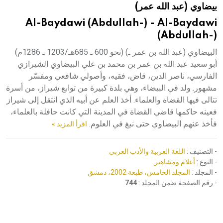
بيضاوي (عبد الله عمر)
هيئة الموسوعة العربية تطلق موسوعات جديدة في عام 2026
Al-Baydawi (Abdullah-) - Al-Baydawi
(Abdullah-)
البيضاوي (عبد الله بن عمر ـ) (نحو 600 ـ 685هـ/1203 ـ 1286م)
أبو سعيد عبد الله بن عمر بن محمد بن علي البيضاوي الشيرازي
الفارسي، ناصر الدين، قاض، فقيه، وأصولي شافعي ومفسّر
مشهور. ولد في البيضاء، وهي بلدة كبيرة من توابع شيراز، من أسرة
تتالى فيها القضاة والعلماء. أخذ العلم عن أبيه الذي انتقل إلى شيراز
فعينه حاكمها قاضي القضاة في المدينة التي كانت حافلة بالعلماء،
فأخذ عنهم البيضاوي حتى نبغ في العلوم.
اقرأ المزيد »
- التصنيف :
اللغة العربية والأدب العربي
- النوع :
أعلام ومشاهير
- المجلد :
المجلد الخامس، طبعة 2002، دمشق
- رقم الصفحة ضمن المجلد :
744