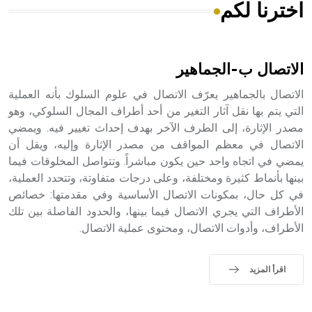
اخترنا لكم
هل تعلم أن الأبسيد كلمة فرنسية اللفظ تم اعتمادها مصطلحاً
أثرياً يستخدم في العمارة عموماً وفي العمارة الدينية الخاصة
بالكنائس خصوصاً، وفي الإنكليزية أب
الاتصال ب-الجماهير
الاتصال بالجماهير يعرّف الاتصال في علوم السلوك بأنه العملية
التي يتم بها نقل آثار التغير من أحد أطراف المجال السلوكي، وهو
مصدر الإثارة، إلى الطرف الآخر بهدف إحداث تغيير فيه. ويمضي
- هل تعلم أن أبجر Abgar اسم معروف جيداً يعود إلى عدد من
الملوك الذين حكموا مدينة إديسا (الرها) من أبجر الأول وحتى
الاتصال في معظم المواقف من مصدر الإثارة وإليه، ويقل أن
التاسع، وهم ينتسبون إلى أسرة أوسروين
يمضي في اتجاه واحد حين يكون مباشراً. وتتواصل المخلوقات فيما
بينها بأنماط كثيرة ومختلفة، وعلى درجات متفاوتة، وتتحدد العملية،
في كل حال، بمكونات الاتصال الأساسية وفي مقدمتها: خصائص
الأطراف التي يجري الاتصال فيما بينها، والحدود الفاصلة بين تلك
الأطراف، وأدوات الاتصال، ومحتوى عملية الاتصال.
- هل تعلم أن الأبجدية الكنعانية تتألف من /22/ علامة كتابية
sign تكتب منفصلة غير متصلة، وتعتمد المبدأ الأكوروفوني،
حيث تقتصر القيمة الصوتية للعلامة الك
اقرأ المزيد