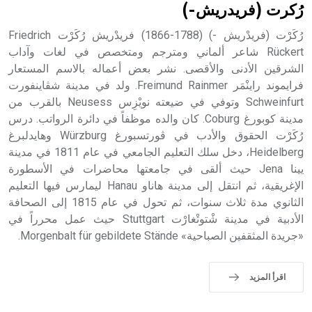
رُكرت (فريدريش-)
رُكَرْت (فريدْريش -) (1788-1866) فريدْريش رُكَرْت Friedrich
Rückert شاعر ألماني ومترجم ومتخصص في لغات وآداب
الشرقين الأدنى والأقصى. نشر بعض أعماله بالاسم المستعار
فرايموند راينْمَر Freimund Rainmer. ولد في مدينة شڤاينفورت
Schweinfurt وتوفي في ضيعته نويْزِس Neusess بالقرب من
مدينة كوبورغ Coburg. كان والده موظفاً في دائرة الرواتب. درس
رُكَرْت الحقوق والأدب في ڤورتسبورغ Würzburg وهايدلبرغ
Heidelberg، دخل سلك التعليم الجامعي في عام 1811 في مدينة
يينا Jena حيث ألقى في جامعتها محاضرات في الأسطورة
الإغريقية، ثم انتقل إلى مدينة هاناو Hanau ليمارس فيها التعليم
الثانوي مدة ثلاث سنوات، ثم تحول في عام 1815 إلى الصحافة
الأدبية في مدينة شْتوتْغارْت Stuttgart حيث عمل محرراً في
«جريدة المثقفين الصباحية» Morgenbalt für gebildete Stände.
اقرأ المزيد