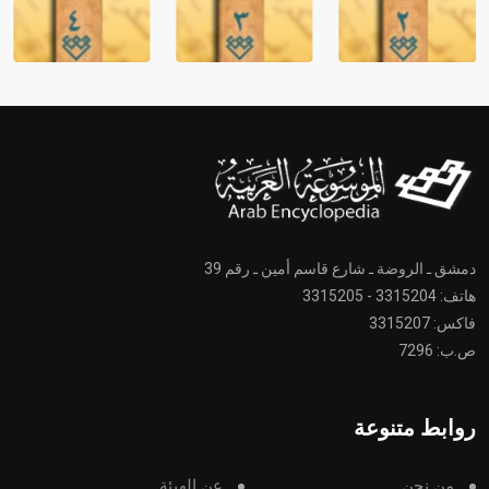
دمشق ـ الروضة ـ شارع قاسم أمين ـ رقم 39
هاتف: 3315204 - 3315205
فاكس: 3315207
ص.ب: 7296
روابط متنوعة
من نحن
عن الهيئة