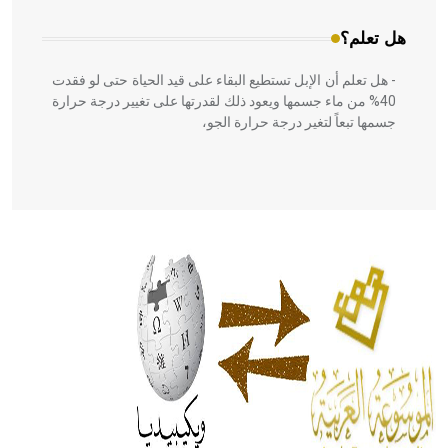
هل تعلم؟
- هل تعلم أن الإبل تستطيع البقاء على قيد الحياة حتى لو فقدت
40% من ماء جسمها ويعود ذلك لقدرتها على تغيير درجة حرارة
جسمها تبعاً لتغير درجة حرارة الجو،
- هل تعلم أن أبقراط كتب في الطب أربعة مؤلفات هي:
الحكم، الأدلة، تنظيم التغذية، ورسالته في جروح الرأس. ويعود
له الفضل بأنه حرر الطب من الدين والفلسفة.
- هل تعلم أن المرجان إفراز حيواني يتكون في البحر ويتركب
من مادة كربونات الكلسيوم، وهو أحمر أو شديد الحمرة وهو
أجود أنواعه، ويمتاز بكبر الحجم ويسمى الش