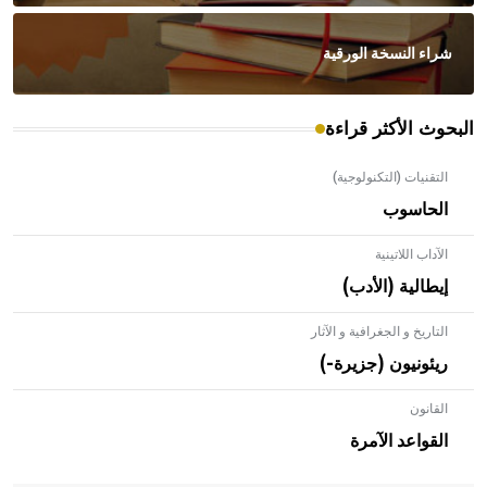
شراء النسخة الورقية
البحوث الأكثر قراءة
التقنيات (التكنولوجية)
الحاسوب
الآداب اللاتينية
إيطالية (الأدب)
التاريخ و الجغرافية و الآثار
ريئونيون (جزيرة-)
القانون
- هل تعلم أن الأبلق نوع من الفنون الهندسية التي ارتبطت
بالعمارة الإسلامية في بلاد الشام ومصر خاصة، حيث يحرص
القواعد الآمرة
المعمار على بناء مداميكه وخاصة في الواجهات