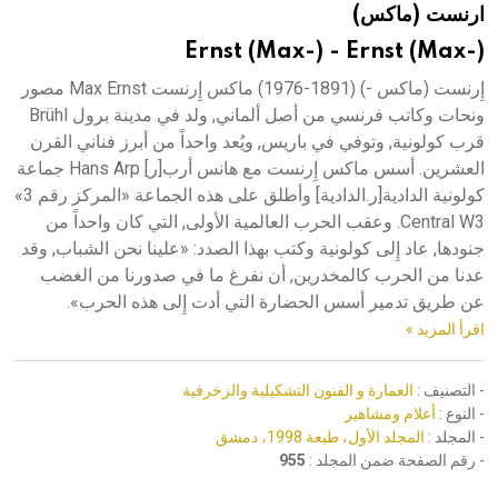
ارنست (ماكس)
هيئة الموسوعة العربية تطلق موسوعات جديدة في عام 2026
Ernst (Max-) - Ernst (Max-)
إِرنست (ماكس -) (1891-1976) ماكس إِرنست Max Ernst مصور
ونحات وكاتب فرنسي من أصل ألماني, ولد في مدينة برول Brühl
قرب كولونية, وتوفي في باريس, ويُعد واحداً من أبرز فناني القرن
العشرين. أسس ماكس إِرنست مع هانس أرب[ر] Hans Arp جماعة
كولونية الدادية[ر.الدادية] وأطلق على هذه الجماعة «المركز رقم 3»
Central W3. وعقب الحرب العالمية الأولى, التي كان واحداً من
جنودها, عاد إِلى كولونية وكتب بهذا الصدد: «علينا نحن الشباب, وقد
عدنا من الحرب كالمخدرين, أن نفرغ ما في صدورنا من الغضب
عن طريق تدمير أسس الحضارة التي أدت إِلى هذه الحرب».
اقرأ المزيد »
- التصنيف :
العمارة و الفنون التشكيلية والزخرفية
- النوع :
أعلام ومشاهير
- المجلد :
المجلد الأول، طبعة 1998، دمشق
- رقم الصفحة ضمن المجلد :
955