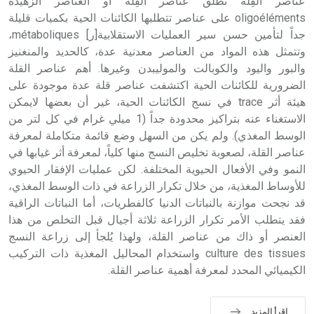
عناصر القِلّة تطلق عناصر القِلّة أو العناصر الزهيدة
oligoéléments على عناصر تتطلبها الكائنات الحية بكميات قليلة
جداً لتأمين حسن سير العمليات الاستقلابية[ر] métaboliques،
وتتمثل هذه المواد من العناصر معدنية عدة، كالحديد والمنغنيز
والبور واليود والكوبالت والموليبدن وغيرها. أهم عناصر القلة
الضرورية للكائنات الحية اكتشفت عناصر قلة عدة موجودة على
هيئة أثر trace في نسج الكائنات الحية، غير أن بعضها لايمكن
الاستغناء عنه بتراكيز محدودة جداً (1 ميلي غرام في كل لتر من
الوسط المغذي). ولم يكن من السهل وضع قائمة متكاملة لمعرفة
عناصر القلة، لصعوبة تخليص النسج منها كلياً، لمعرفة أثر غيابها في
النمو وفي الأفعال الحيوية المختلفة. لكن عمليات الإفقار الحيوي
للأوساط المغذية، من خلال تكرار الزراعة في ذات الوسط المغذي،
قد نجحت موازنة بالنباتات الدنيا كالفطريات، أما النباتات الراقية
فقد يتطلب الأمر تكرار الزراعة ثلاثة أجيال قبل التخلص من هذا
العنصر أو ذاك من عناصر القلة، ولهذا يُلجأ إلى زراعة النسج
culture des tissues واستخدام المحاليل المغذية ذات التركيب
الكيميائي المحدد لمعرفة أهمية عناصر القلة.
اقرأ المزيد