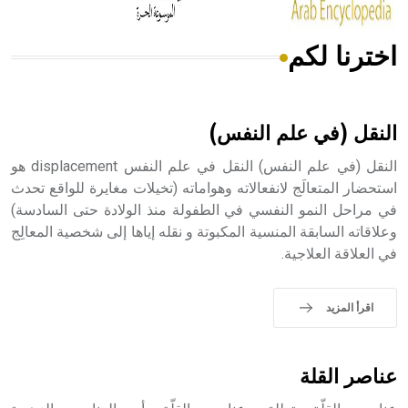
اخترنا لكم
هل تعلم أن الأبسيد كلمة فرنسية اللفظ تم اعتمادها مصطلحاً
أثرياً يستخدم في العمارة عموماً وفي العمارة الدينية الخاصة
بالكنائس خصوصاً، وفي الإنكليزية أب
النقل (في علم النفس)
النقل (في علم النفس) النقل في علم النفس displacement هو
استحضار المتعالَج لانفعالاته وهواماته (تخيلات مغايرة للواقع تحدث
في مراحل النمو النفسي في الطفولة منذ الولادة حتى السادسة)
- هل تعلم أن أبجر Abgar اسم معروف جيداً يعود إلى عدد من
الملوك الذين حكموا مدينة إديسا (الرها) من أبجر الأول وحتى
وعلاقاته السابقة المنسية المكبوتة و نقله إياها إلى شخصية المعالِج
التاسع، وهم ينتسبون إلى أسرة أوسروين
في العلاقة العلاجية.
اقرأ المزيد
- هل تعلم أن الأبجدية الكنعانية تتألف من /22/ علامة كتابية
sign تكتب منفصلة غير متصلة، وتعتمد المبدأ الأكوروفوني،
عناصر القلة
حيث تقتصر القيمة الصوتية للعلامة الك