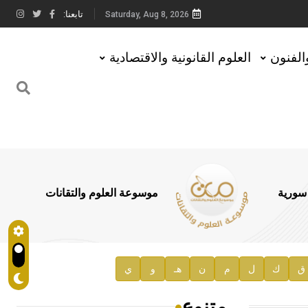
تابعنا:
Saturday, Aug 8, 2026
والفنون
العلوم القانونية والاقتصادية
 سورية
موسوعة العلوم والتقانات
ق
ك
ل
م
ن
هـ
و
ي
متنوع