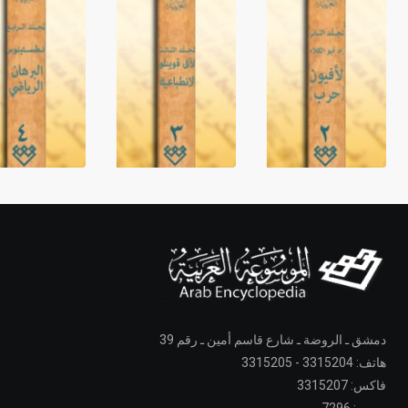
دمشق ـ الروضة ـ شارع قاسم أمين ـ رقم 39
هاتف: 3315204 - 3315205
فاكس: 3315207