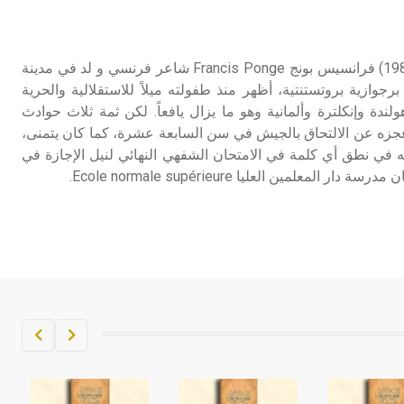
تم اعتمادها مصطلحاً أثرياً يستخدم في
العمارة عموماً وفي العمارة الدينية
الخاصة بالكنائس خصوصاً، وفي
بونج (فرانسيس ـ) (1899 ـ 1988) فرانسيس بونج Francis Ponge شاعر فرنسي و لد في مدينة
الإنكليزية أب
 Montpellier لأسرة برجوازية بروتستنتية، أظهر منذ طفولته ميلاً للاستقلالية والحرية
لندة وإنكلترة وألمانية وهو ما يزال يافعاً. لكن ثمة ثلاث حوادث
- هل تعلم أن أبجر Abgar اسم معروف
زه عن الالتحاق بالجيش في سن السابعة عشرة، كما كان يتمنى،
جيداً يعود إلى عدد من الملوك الذين
في نطق أي كلمة في الامتحان الشفهي النهائي لنيل الإجازة في
حكموا مدينة إديسا (الرها) من أبجر الأول
لمعلمين العليا Ecole normale supérieure.
وحتى التاسع، وهم ينتسبون إلى أسرة
أوسروين
- هل تعلم أن الأبجدية الكنعانية تتألف من
/22/ علامة كتابية sign تكتب منفصلة
غير متصلة، وتعتمد المبدأ الأكوروفوني،
حيث تقتصر القيمة الصوتية للعلامة الك