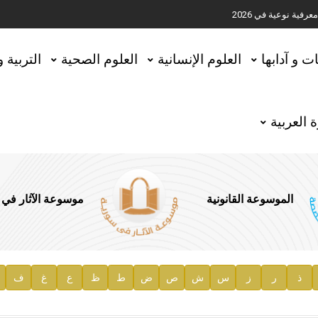
ية نوعية في 2026
تحقيق المخطوطات في العاصمة القطرية الدوحة
ات و آدابها
العلوم الإنسانية
العلوم الصحية
التربية 
 العربية
الموسوعة القانونية
موسوعة الآثار في
ذ
ر
ز
س
ش
ص
ض
ط
ظ
ع
غ
ف
ية