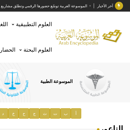
آخر الأخبار
الموسوعة العربية توسّع حضورها الرقمي وتطلق مشاريع معرف
فوز الأستاذ الدكتور وليد محمد السراقبي بجائزة كتارا ل
العلوم التطبيقية
اللغ
جائزة مجمع الملك سلمان العالمي للغة العربية 2025
الأستاذ إياد خالد الطباع مدير عام لهيئة الموسوعة العربية
العلوم البحتة
الحضارة
السيد محمد ياسين صالح وزيرا للثقافة
صدور المجلد الثامن من موسوعة الآثار في سورية
توصيات مجلس الإدارة
الموسوعة الطبية
صدور المجلد السابع من موسوعة الآثار في سورية
صدور المجلد الثامن عشر من الموسوعة الطبية
إعلان..
أ
ب
ت
ث
ج
ح
خ
د
دار الفكر الموزع الحصري لمنشورات هيئة الموسوعة العرب
الناعور