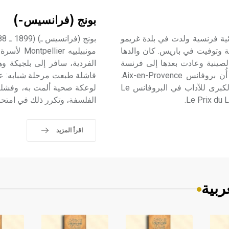
بونج (فرانسيس-)
 ـ) (1920 - 1995) سوزان برو Suzanne Prou روائية فرنسية ولدت في بلدة غريمو
 في جنوب شرقي فرنسة وتوفيت في باريس. كان والدها
مونبيلييه
لصينية وعادت بعدها إلى فرنسة
الفردية، سافر إلى بلجيكة وهو
وحصلت على إجازة في التاريخ والجغرافية من جامعة إكس أُن بروفانس Aix-en-Provence.
فاشلة طبعت مرحلة شبابه: عج
حصلت عن مجمل أعمالها على جائزتين أدبيتين هما: الجائزة الكبرى للآداب في البروفانس Le
لوعكة صحية ألمت به، وفشله 
الفلسفة، وتكرر ذلك في امتحان مدرسة دار ا
اقرأ المزيد
ربية