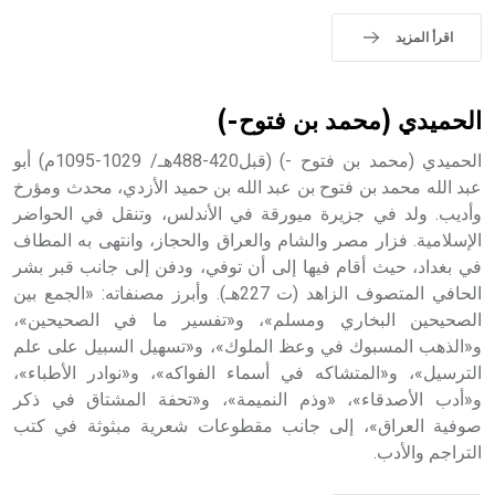
اقرأ المزيد
الحميدي (محمد بن فتوح-)
الحميدي (محمد بن فتوح -) (قبل420-488هـ/ 1029-1095م) أبو
عبد الله محمد بن فتوح بن عبد الله بن حميد الأزدي، محدث ومؤرخ
وأديب. ولد في جزيرة ميورقة في الأندلس، وتنقل في الحواضر
الإسلامية. فزار مصر والشام والعراق والحجاز، وانتهى به المطاف
في بغداد، حيث أقام فيها إلى أن توفي، ودفن إلى جانب قبر بشر
الحافي المتصوف الزاهد (ت 227هـ). وأبرز مصنفاته: «الجمع بين
الصحيحين البخاري ومسلم»، و«تفسير ما في الصحيحين»،
و«الذهب المسبوك في وعظ الملوك»، و«تسهيل السبيل على علم
الترسيل»، و«المتشاكه في أسماء الفواكه»، و«نوادر الأطباء»،
و«أدب الأصدقاء»، «وذم النميمة»، و«تحفة المشتاق في ذكر
صوفية العراق»، إلى جانب مقطوعات شعرية مبثوثة في كتب
التراجم والأدب.