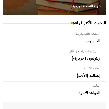
شراء النسخة الورقية
البحوث الأكثر قراءة
التقنيات (التكنولوجية)
الحاسوب
التاريخ و الجغرافية و الآثار
ريئونيون (جزيرة-)
الآداب اللاتينية
إيطالية (الأدب)
القانون
- هل تعلم أن الأبلق نوع من الفنون الهندسية التي ارتبطت
بالعمارة الإسلامية في بلاد الشام ومصر خاصة، حيث يحرص
القواعد الآمرة
المعمار على بناء مداميكه وخاصة في الواجهات