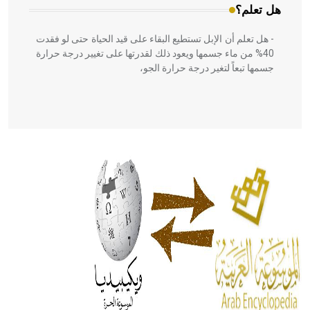
هل تعلم؟
- هل تعلم أن الإبل تستطيع البقاء على قيد الحياة حتى لو فقدت
40% من ماء جسمها ويعود ذلك لقدرتها على تغيير درجة حرارة
جسمها تبعاً لتغير درجة حرارة الجو،
- هل تعلم أن أبقراط كتب في الطب أربعة مؤلفات هي:
الحكم، الأدلة، تنظيم التغذية، ورسالته في جروح الرأس. ويعود
له الفضل بأنه حرر الطب من الدين والفلسفة.
- هل تعلم أن المرجان إفراز حيواني يتكون في البحر ويتركب
من مادة كربونات الكلسيوم، وهو أحمر أو شديد الحمرة وهو
أجود أنواعه، ويمتاز بكبر الحجم ويسمى الش