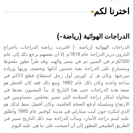
اخترنا لكم
هل تعلم أن الأبسيد كلمة فرنسية اللفظ تم اعتمادها مصطلحاً
أثرياً يستخدم في العمارة عموماً وفي العمارة الدينية الخاصة
بالكنائس خصوصاً، وفي الإنكليزية أب
الدراجات الهوائية (رياضة-)
الدراجات الهوائية (رياضة -) اقترنت رياضة الدراجات باختراع
البارون دربز الدراجة عام 1818م. إلا أن بعضهم يرجع ذلك إلى عام
2300ق.م في الصين ثم في مصر والهند. وقد طرأ تطور ملحوظ
- هل تعلم أن أبجر Abgar اسم معروف جيداً يعود إلى عدد من
الملوك الذين حكموا مدينة إديسا (الرها) من أبجر الأول وحتى
ومتسارع على الدراجة بغية تحسين أدائها وتخفيف وزنها وزيادة
التاسع، وهم ينتسبون إلى أسرة أوسروين
سرعتها. وكان هـ. ل كورتيز أول رجل استطاع قطع 23كم في
ساعة واحدة وكان ذلك عام 1882. ومع ذلك فقد كان الخطر هو
صفة هذه الدراجات حتى هذا التاريخ إذ بدأ المعنيون بعدها في
محاولة ابتكار دراجة السلامة التي تتميز بعجلتين متساويتين في
الارتفاع وسلسلة لدفع العجلة الخلفية، وكان أفضل نمط لذلك هو
- هل تعلم أن الأبجدية الكنعانية تتألف من /22/ علامة كتابية
الذي ابتكره جون كيب ستارلي في مدينة كوفتير عام 1885 وأطلق
sign تكتب منفصلة غير متصلة، وتعتمد المبدأ الأكوروفوني،
عليه اسم دراجة الأمان، وبدأت الدراجة منذ ذلك التاريخ تسير في
حيث تقتصر القيمة الصوتية للعلامة الك
الطريق الطبيعي للتطور إلى أن أصبحت على ما هي عليه اليوم.