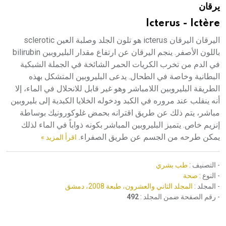
يرقان
هيئة الموسوعة العربية تطلق موسوعات جديدة في عام 2026
Icterus - Ictère
اليرقان اليرقان icterus هو تلون الجلد وصلبة العين sclerotic
باللون الأصفر. ينجم اليرقان عن ارتفاع مقدار البليروبين bilirubin
في الدم من تخرب الكريات الحمر الشائخة في الجملة الشبكية
البطانية وخاصة في الطحال. يدعى البليروبين المتشكل بهذه
الطريقة البليروبين اللامباشر وهو غير قابل للانحلال في الماء، إلا
أنه ينقلب عند مروره في الكبد ودخوله الخلايا الكبدية إلى بليروبين
مباشر، يتم ذلك عن طريق اقترانه بحمض غلوكورونيك بوساطة
إنزيم خاص. يتميز البليروبين المباشر بكونه ذواباً في الماء لذلك
يمكن طرحه من الجسم عن طريق الصفراء.
اقرأ المزيد »
- التصنيف :
طب بشري
- النوع :
صحة
- المجلد :
المجلد الثاني والعشرون، طبعة 2008، دمشق
- رقم الصفحة ضمن المجلد :
492