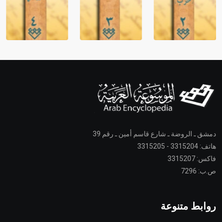
دمشق ـ الروضة ـ شارع قاسم أمين ـ رقم 39
هاتف: 3315204 - 3315205
فاكس: 3315207
ص.ب: 7296
روابط متنوعة