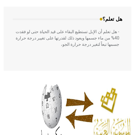
هل تعلم؟
- هل تعلم أن الإبل تستطيع البقاء على قيد الحياة حتى لو فقدت
40% من ماء جسمها ويعود ذلك لقدرتها على تغيير درجة حرارة
جسمها تبعاً لتغير درجة حرارة الجو،
- هل تعلم أن أبقراط كتب في الطب أربعة مؤلفات هي:
الحكم، الأدلة، تنظيم التغذية، ورسالته في جروح الرأس. ويعود
له الفضل بأنه حرر الطب من الدين والفلسفة.
- هل تعلم أن المرجان إفراز حيواني يتكون في البحر ويتركب
من مادة كربونات الكلسيوم، وهو أحمر أو شديد الحمرة وهو
أجود أنواعه، ويمتاز بكبر الحجم ويسمى الش