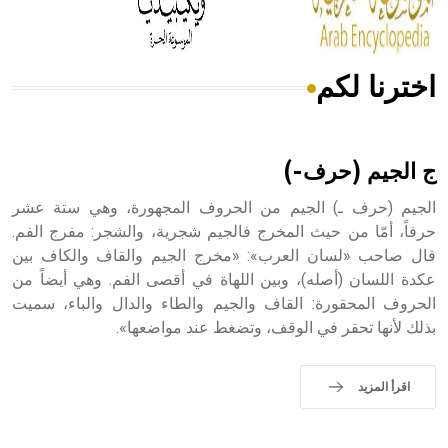
اخترنا لكم
هل تعلم أن الأبسيد كلمة فرنسية اللفظ تم اعتمادها مصطلحاً
أثرياً يستخدم في العمارة عموماً وفي العمارة الدينية الخاصة
بالكنائس خصوصاً، وفي الإنكليزية أب
ج الجيم (حرف-)
الجيم (حرف ـ) الجيم من الحروف المجهورة، وهي ستة عشر
حرفاً، أمّا من حيث المخرج فالجيم شجرية، والشجر: مفرج الفم.
قال صاحب «لسان العرب»: «مخرج الجيم والقاف والكاف بين
- هل تعلم أن أبجر Abgar اسم معروف جيداً يعود إلى عدد من
الملوك الذين حكموا مدينة إديسا (الرها) من أبجر الأول وحتى
عكدة اللسان (أصله)، وبين اللهاة في أقصى الفم. وهي أيضاً من
التاسع، وهم ينتسبون إلى أسرة أوسروين
الحروف المحقورة: القاف والجيم والطاء والدال والباء، سميت
بذلك لأنها تحقر في الوقف، وتضغط عند مواضعها».
اقرأ المزيد
- هل تعلم أن الأبجدية الكنعانية تتألف من /22/ علامة كتابية
sign تكتب منفصلة غير متصلة، وتعتمد المبدأ الأكوروفوني،