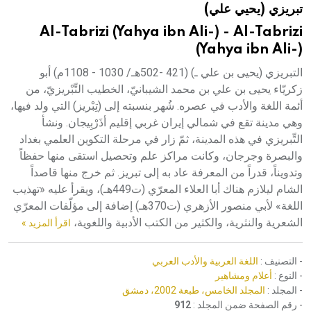
تبريزي (يحيي علي)
هيئة الموسوعة العربية تطلق موسوعات جديدة في عام 2026
Al-Tabrizi (Yahya ibn Ali-) - Al-Tabrizi
(Yahya ibn Ali-)
التبريزي (يحيى بن علي ـ) (421 -502هـ/ 1030 - 1108م) أبو
زكريّاء يحيى بن علي بن محمد الشيبانيّ، الخطيب التِّبْريزيّ، من
أئمة اللغة والأدب في عصره. شُهر بنسبته إلى (تِبْريز) التي ولد فيها،
وهي مدينة تقع في شمالي إيران غربي إقليم أذَرْبِيجان. ونشأ
التِّبريزي في هذه المدينة، ثمّ زار في مرحلة التكوين العلمي بغداد
والبصرة وجرجان، وكانت مراكز علم وتحصيل استقى منها حفظاً
وتدويناً، قدراً من المعرفة عاد به إلى تبريز. ثم خرج منها قاصداً
الشام ليلازم هناك أبا العلاء المعرّي (ت449هـ)، ويقرأ عليه «تهذيب
اللغة» لأبي منصور الأزهري (ت370هـ) إضافة إلى مؤلّفات المعرّي
الشعرية والنثرية، والكثير من الكتب الأدبية واللغوية،
اقرأ المزيد »
- التصنيف :
اللغة العربية والأدب العربي
- النوع :
أعلام ومشاهير
- المجلد :
المجلد الخامس، طبعة 2002، دمشق
- رقم الصفحة ضمن المجلد :
912