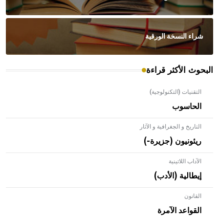
شراء النسخة الورقية
البحوث الأكثر قراءة
التقنيات (التكنولوجية)
الحاسوب
التاريخ و الجغرافية و الآثار
ريئونيون (جزيرة-)
الآداب اللاتينية
إيطالية (الأدب)
القانون
- هل تعلم أن الأبلق نوع من الفنون الهندسية التي ارتبطت
بالعمارة الإسلامية في بلاد الشام ومصر خاصة، حيث يحرص
القواعد الآمرة
المعمار على بناء مداميكه وخاصة في الواجهات