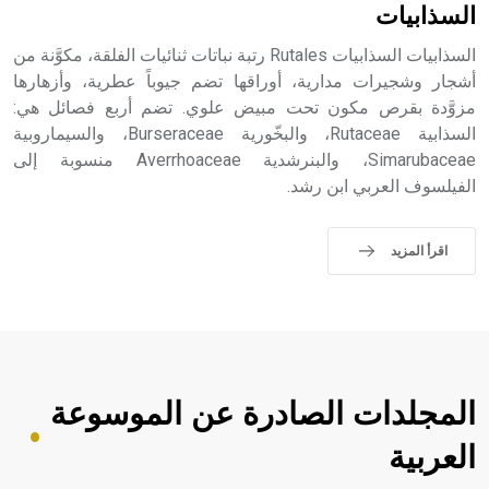
حيث تقتصر القيمة الصوتية للعلامة الك
السذابيات
السذابيات السذابيات Rutales رتبة نباتات ثنائيات الفلقة، مكوَّنة من
أشجار وشجيرات مدارية، أوراقها تضم جيوباً عطرية، وأزهارها
مزوَّدة بقرص مكون تحت مبيض علوي. تضم أربع فصائل هي:
السذابية Rutaceae، والبخّورية Burseraceae، والسيماروبية
Simarubaceae، والبنرشدية Averrhoaceae منسوبة إلى
الفيلسوف العربي ابن رشد.
اقرأ المزيد
المجلدات الصادرة عن الموسوعة
العربية