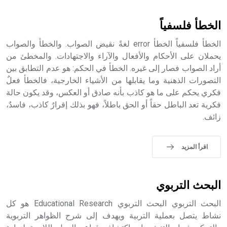
أثرياً يستخدم في العمارة عموماً وفي العمارة الدينية الخاصة
بالكنائس خصوصاً، وفي الإنكليزية أب
الخطأ فلسفياً
الخطأ فلسفياً الخطأ error لغةً نقيض الصواب. والخطأ والصواب
يحملان على الأحكام والأفعال والآراء والاجتهادات. والمخطئ من
أراد الصواب فصار إلى غيره. الخطأ في الحكم: هو عدم التطابق بين
- هل تعلم أن أبجر Abgar اسم معروف جيداً يعود إلى عدد من
الملوك الذين حكموا مدينة إديسا (الرها) من أبجر الأول وحتى
التصورات الذهنية وما يقابلها من الأشياء الخارجية، فالخطأ فعلٌ
التاسع، وهم ينتسبون إلى أسرة أوسروين
فكري يحكم على ما هو كاذب بأنه صادق أو العكس، وقد يكون حالة
فكرية تعد الباطل حقاً أو الحق باطلاً، فهو بذلك إقرارٌ كاذب، فاسدٌ،
زائف.
- هل تعلم أن الأبجدية الكنعانية تتألف من /22/ علامة كتابية
اقرأ المزيد
sign تكتب منفصلة غير متصلة، وتعتمد المبدأ الأكوروفوني،
حيث تقتصر القيمة الصوتية للعلامة الك
البحث التربوي
البحث التربوي البحث التربوي Educational Research هو كل
نشاط يتصل بعملية التربية ويهدف إلى شرح الظواهر التربوية