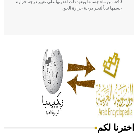
40% من ماء جسمها ويعود ذلك لقدرتها على تغيير درجة حرارة
جسمها تبعاً لتغير درجة حرارة الجو،
- هل تعلم أن أبقراط كتب في الطب أربعة مؤلفات هي:
الحكم، الأدلة، تنظيم التغذية، ورسالته في جروح الرأس. ويعود
له الفضل بأنه حرر الطب من الدين والفلسفة.
- هل تعلم أن المرجان إفراز حيواني يتكون في البحر ويتركب
من مادة كربونات الكلسيوم، وهو أحمر أو شديد الحمرة وهو
أجود أنواعه، ويمتاز بكبر الحجم ويسمى الش
اخترنا لكم
هل تعلم أن الأبسيد كلمة فرنسية اللفظ تم اعتمادها مصطلحاً