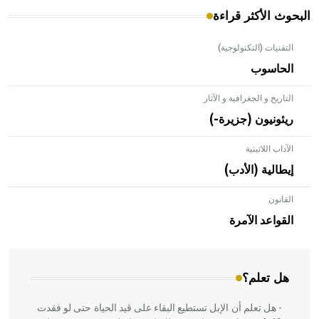
البحوث الأكثر قراءة
التقنيات (التكنولوجية)
الحاسوب
التاريخ و الجغرافية و الآثار
ريئونيون (جزيرة-)
الآداب اللاتينية
إيطالية (الأدب)
القانون
- هل تعلم أن الأبلق نوع من الفنون الهندسية التي ارتبطت
بالعمارة الإسلامية في بلاد الشام ومصر خاصة، حيث يحرص
القواعد الآمرة
المعمار على بناء مداميكه وخاصة في الواجهات
هل تعلم؟
- هل تعلم أن الإبل تستطيع البقاء على قيد الحياة حتى لو فقدت