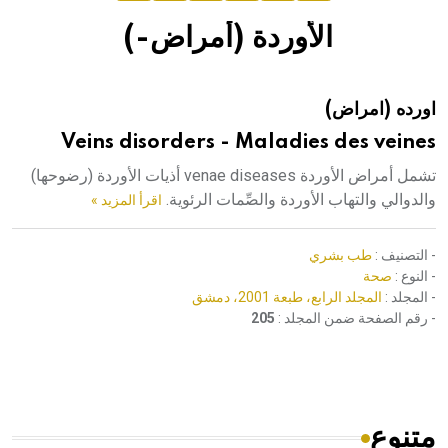
إعلان..
الأوردة (أمراض-)
دار الفكر الموزع الحصري لمنشورات هيئة الموسوعة العربية
اورده (امراض)
هيئة الموسوعة العربية تطلق موسوعات جديدة في عام 2026
Veins disorders - Maladies des veines
تشمل أمراض الأوردة venae diseases أذيات الأوردة (رضوحها)
والدوالي والتهاب الأوردة والصِّمات الرئوية.
اقرأ المزيد »
- التصنيف :
طب بشري
- النوع :
صحة
- المجلد :
المجلد الرابع، طبعة 2001، دمشق
- رقم الصفحة ضمن المجلد :
205
متنوع