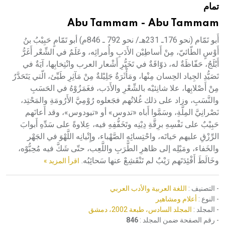
تمام
هيئة الموسوعة العربية تطلق موسوعات جديدة في عام 2026
Abu Tammam - Abu Tammam
أَبو تَمّام (نحو 176ـ 231هـ/ نحو 792 ـ 846م) أبو تَمّامٍ حَبِيْبُ بنُ
أَوْسٍ الطّائيّ، مِنْ أَساطِيْن الأَدَبِ وأُمرائِه، وعَلَمٌ في الشِّعْر أَغَرُّ
أَبْلَجُ، حَفّاظَةٌ له، ذوّاقَةٌ في تَخَيُّرِ أَشْعار العرب وانْتِخابِها، آيَةٌ في
تَصَيُّدِ الجِياد الحِسان مِنْها، ومَأْثَرَةٌ جَلِيْلةٌ مِنْ مَآثِرِ طَيِّئ، الّتي يَتَحَدَّرُ
مِنْ أَصْلابِها، علا شانِئيْه بالشِّعْرِ والأَدَب، فغَمَزُوْهُ في الحَسَبِ
والنَّسَبِ، وزاد على ذلك غُلاتُهم فجَعلوه رُوْمِيَّ الأَرُومَةِ والمَحْتِد،
نَصْرانِيَّ المِلَّةِ، وسَمَّوا أَباه «تدوس» أو «تيودوس»، وقد أَعانَهم
حَبِيْبٌ على نَفْسِهِ برِقَّةِ دِيْنِه وتَخَفُّفِهِ فيه، عِلاوةً على سَدِّهِ أَبوابَ
الرِّزْقِ عليهم حَياتَه، واحْتِسائِهِ الصَّهْباء، وإِتْيانِه اللَّهْوَ في الجَهْر
والخَفاء، ومَيْلِه إلى ظاهرِ الطَّرَبِ واللَّعِب، حتّى شَكَّ فيه مُحِبُّوْه،
وخَالَطَ أَفْئِدَتَهم رَيْبٌ لم تَنْقَشِعْ عنها سَحائِبُه.
اقرأ المزيد »
- التصنيف :
اللغة العربية والأدب العربي
- النوع :
أعلام ومشاهير
- المجلد :
المجلد السادس، طبعة 2002، دمشق
- رقم الصفحة ضمن المجلد :
846