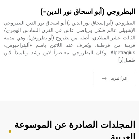
حيث تقتصر القيمة الصوتية للعلامة الك
البطروجي (أبو اسحاق نور الدين-)
البطروجي (أبو إسحاق نور الدين ـ) أبو اسحاق نور الدين البطروجي
الإشبيلي عالم فلكي ورياضي عاش في القرن السادس الهجري/
الثالث عشر الميلادي، أصله من بطروج (أو بطروش)، وهي مدينة
قريبة من قرطبة، ويُعرف عند اللاتين باسم «ألبِتراجيوس»
Alpetragius. وكان البطروجي معاصراً لابن رشد وتلميذاً لابن
طفيل[ر].
اقرأ المزيد
المجلدات الصادرة عن الموسوعة
العربية