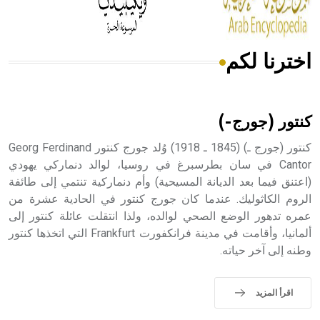
اخترنا لكم
هل تعلم أن الأبسيد كلمة فرنسية اللفظ تم اعتمادها مصطلحاً
أثرياً يستخدم في العمارة عموماً وفي العمارة الدينية الخاصة
بالكنائس خصوصاً، وفي الإنكليزية أب
كنتور (جورج-)
كنتور (جورج ـ) (1845 ـ 1918) وُلد جورج كنتور Georg Ferdinand
Cantor في سان بطرسبرغ في روسيا، لوالد دنماركي يهودي
(اعتنق فيما بعد الديانة المسيحية) وأم دنماركية تنتمي إلى طائفة
- هل تعلم أن أبجر Abgar اسم معروف جيداً يعود إلى عدد من
الملوك الذين حكموا مدينة إديسا (الرها) من أبجر الأول وحتى
الروم الكاثوليك. عندما كان جورج كنتور في الحادية عشرة من
التاسع، وهم ينتسبون إلى أسرة أوسروين
عمره تدهور الوضع الصحي لوالده، ولذا انتقلت عائلة كنتور إلى
ألمانيا، وأقامت في مدينة فرانكفورت Frankfurt التي اتخذها كنتور
وطنه إلى آخر حياته.
- هل تعلم أن الأبجدية الكنعانية تتألف من /22/ علامة كتابية
اقرأ المزيد
sign تكتب منفصلة غير متصلة، وتعتمد المبدأ الأكوروفوني،