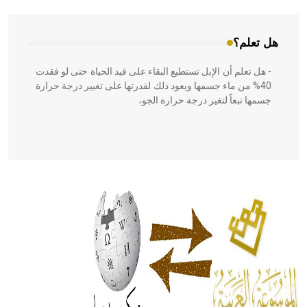
هل تعلم؟
- هل تعلم أن الإبل تستطيع البقاء على قيد الحياة حتى لو فقدت
40% من ماء جسمها ويعود ذلك لقدرتها على تغيير درجة حرارة
جسمها تبعاً لتغير درجة حرارة الجو،
- هل تعلم أن أبقراط كتب في الطب أربعة مؤلفات هي:
الحكم، الأدلة، تنظيم التغذية، ورسالته في جروح الرأس. ويعود
له الفضل بأنه حرر الطب من الدين والفلسفة.
- هل تعلم أن المرجان إفراز حيواني يتكون في البحر ويتركب
من مادة كربونات الكلسيوم، وهو أحمر أو شديد الحمرة وهو
أجود أنواعه، ويمتاز بكبر الحجم ويسمى الش