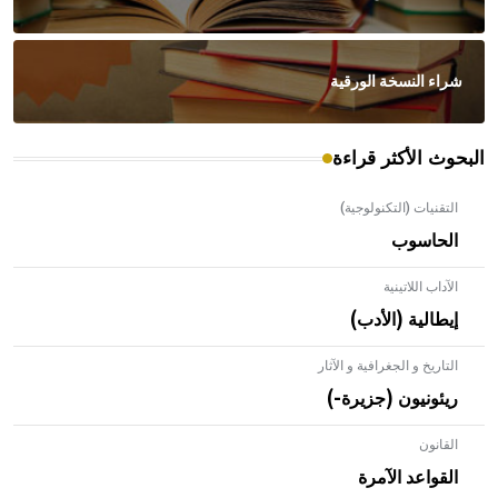
شراء النسخة الورقية
البحوث الأكثر قراءة
التقنيات (التكنولوجية)
الحاسوب
الآداب اللاتينية
إيطالية (الأدب)
التاريخ و الجغرافية و الآثار
ريئونيون (جزيرة-)
القانون
- هل تعلم أن الأبلق نوع من الفنون الهندسية التي ارتبطت
بالعمارة الإسلامية في بلاد الشام ومصر خاصة، حيث يحرص
القواعد الآمرة
المعمار على بناء مداميكه وخاصة في الواجهات