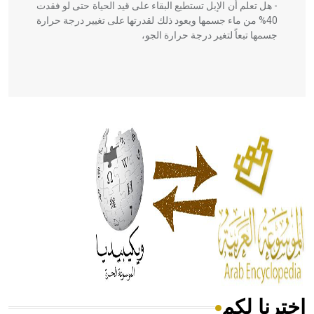
- هل تعلم أن الإبل تستطيع البقاء على قيد الحياة حتى لو فقدت
40% من ماء جسمها ويعود ذلك لقدرتها على تغيير درجة حرارة
جسمها تبعاً لتغير درجة حرارة الجو،
- هل تعلم أن أبقراط كتب في الطب أربعة مؤلفات هي:
الحكم، الأدلة، تنظيم التغذية، ورسالته في جروح الرأس. ويعود
له الفضل بأنه حرر الطب من الدين والفلسفة.
- هل تعلم أن المرجان إفراز حيواني يتكون في البحر ويتركب
من مادة كربونات الكلسيوم، وهو أحمر أو شديد الحمرة وهو
أجود أنواعه، ويمتاز بكبر الحجم ويسمى الش
اخترنا لكم