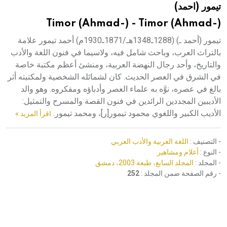
تيمور (احمد)
هيئة الموسوعة العربية تطلق موسوعات جديدة في عام 2026
Timor (Ahmad-) - Timor (Ahmad-)
تيمور (أحمد ـ) (1288ـ1348هـ/1871ـ1930م) أحمد تيمور علامة
بالتراث العرب، وباحث شامل فيه، ولاسيما في فنون اللغة والأدب
والتاريخ، وأحد رجال النهضة العربية، ومنشئ أعظم مكتبة خاصة
في الشرق في العصر الحديث. كان لشمائله الشخصية ولمكتبته أثر
بالغ في عصره، نوَّه به علماء العصر وأدباؤه ومفكروه. وهو والد
الأديبين المجددين الرائدين في فنون القصة والمسرح والتمثيل:
الأديب الكبير واللغوي محمود تيمور[ر]، ومحمد تيمور.
اقرأ المزيد »
- التصنيف :
اللغة العربية والأدب العربي
- النوع :
أعلام ومشاهير
- المجلد :
المجلد السابع، طبعة 2003، دمشق
- رقم الصفحة ضمن المجلد :
252