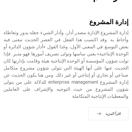
هل تعلم أن الأبسيد كلمة فرنسية اللفظ تم اعتمادها مصطلحاً
أثرياً يستخدم في العمارة عموماً وفي العمارة الدينية الخاصة
بالكنائس خصوصاً، وفي الإنكليزية أب
إدارة المشروع
إدارة المشروع الإدارة مصدر أدار، وأدار الشيء جعله يدور وتعاطاه
وأحاط به. وقد اكتسب هذا الفعل في العصر الحديث معنى فيه
بعض التوسع في المعنى الأول، وغدا القول «أدار شؤون الدائرة أو
- هل تعلم أن أبجر Abgar اسم معروف جيداً يعود إلى عدد من
الملوك الذين حكموا مدينة إديسا (الرها) من أبجر الأول وحتى
الوحدة الإنتاجية» يعني ساسها وتولى تصريف أمورها فهو مدير. فإذا
التاسع، وهم ينتسبون إلى أسرة أوسروين
تولت شؤون المؤسسة أو الوحدة الإنتاجية هيئة وقامت بإدارتها كان
الحديث عنها على أنها الهيئة التي تتولى شؤون مشروع متكامل
صناعي أو تجاري أو إنتاجي أو غير ذلك. ومن هنا يكون الحديث عن
إدارة المشروع enterprise management للدلالة على من يتولى
شؤون المشروع من حيث التوجيه والإشراف على العاملين
- هل تعلم أن الأبجدية الكنعانية تتألف من /22/ علامة كتابية
والمعطيات الإنتاجية المتكاملة.
sign تكتب منفصلة غير متصلة، وتعتمد المبدأ الأكوروفوني،
حيث تقتصر القيمة الصوتية للعلامة الك
اقرأ المزيد