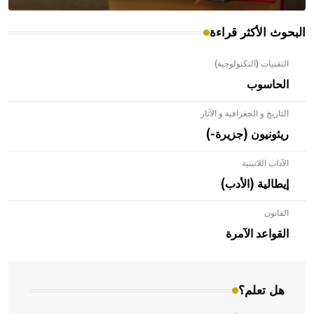
البحوث الأكثر قراءة
التقنيات (التكنولوجية)
الحاسوب
التاريخ و الجغرافية و الآثار
ريئونيون (جزيرة-)
الآداب اللاتينية
إيطالية (الأدب)
القانون
- هل تعلم أن الأبلق نوع من الفنون الهندسية التي ارتبطت
بالعمارة الإسلامية في بلاد الشام ومصر خاصة، حيث يحرص
القواعد الآمرة
المعمار على بناء مداميكه وخاصة في الواجهات
هل تعلم؟