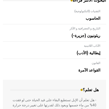
البحوث الأكثر قراءة
التقنيات (التكنولوجية)
الحاسوب
التاريخ و الجغرافية و الآثار
ريئونيون (جزيرة-)
الآداب اللاتينية
إيطالية (الأدب)
القانون
- هل تعلم أن الأبلق نوع من الفنون الهندسية التي ارتبطت
بالعمارة الإسلامية في بلاد الشام ومصر خاصة، حيث يحرص
القواعد الآمرة
المعمار على بناء مداميكه وخاصة في الواجهات
هل تعلم؟
- هل تعلم أن الإبل تستطيع البقاء على قيد الحياة حتى لو فقدت
40% من ماء جسمها ويعود ذلك لقدرتها على تغيير درجة حرارة