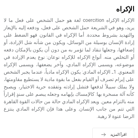
بالكنائس خصوصاً، وفي الإنكليزية أب
الإكراه
الإكراه الإكراه coercition لغة هو حمل الشخص على فعل ما لا
يريد، وهو في الشريعة حمل الشخص على فعل، ودفعه إليه بالإيعاز
والتهديد بشروط محددة. أما الإكراه في القانون فهو الضغط على
- هل تعلم أن أبجر Abgar اسم معروف جيداً يعود إلى عدد من
الملوك الذين حكموا مدينة إديسا (الرها) من أبجر الأول وحتى
إرادة الإنسان بوسيلة من الوسائل، ويكون من شأنه شل الإرادة، أو
التاسع، وهم ينتسبون إلى أسرة أوسروين
إضعافها، وجعلها تنقاد لما تؤمر به من دون أن يكون بالإمكان دفعه
أو التخلص منه. أنواع الإكراه للإكراه نوعان: نوع يعدم الإرادة في
موضوعه، ويسمى الإكراه المادي، وآخر يضعفها، ويسمى الإكراه
المعنوي. 1ـ الإكراه المادي: يكون الإكراه مادياً، عندما يجبر الشخص
على إبرام تصرف أو القيام بفعل ما بقوة مادية لا يستطيع مقاومتها،
- هل تعلم أن الأبجدية الكنعانية تتألف من /22/ علامة كتابية
ولا يملك سبيلاً لدفعها فتشل إرادته وتفقده حرية الاختيار، ويصبح
sign تكتب منفصلة غير متصلة، وتعتمد المبدأ الأكوروفوني،
كأنه آلة مسخرة بها: كالإمساك بإبهامه وجعله يبصم على سندٍ إقراراً
حيث تقتصر القيمة الصوتية للعلامة الك
منه بالتزام معين. ويعد الإكراه المادي حالة من حالات القوة القاهرة
التي تتم من جانب الإنسان. وعلى هذا فإن الإكراه المادي ينتزع
الرضا عنوة لا رهبة.
اقرأ المزيد