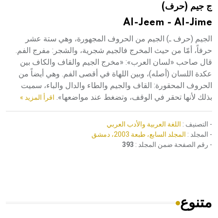
ج جيم (حرف)
هيئة الموسوعة العربية تطلق موسوعات جديدة في عام 2026
Al-Jeem - Al-Jime
الجيم (حرف ـ) الجيم من الحروف المجهورة، وهي ستة عشر
حرفاً، أمّا من حيث المخرج فالجيم شجرية، والشجر: مفرج الفم.
قال صاحب «لسان العرب»: «مخرج الجيم والقاف والكاف بين
عكدة اللسان (أصله)، وبين اللهاة في أقصى الفم. وهي أيضاً من
الحروف المحقورة: القاف والجيم والطاء والدال والباء، سميت
بذلك لأنها تحقر في الوقف، وتضغط عند مواضعها».
اقرأ المزيد »
- التصنيف :
اللغة العربية والأدب العربي
- المجلد :
المجلد السابع، طبعة 2003، دمشق
- رقم الصفحة ضمن المجلد :
393
متنوع