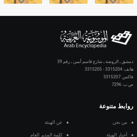
دمشق ـ الروضة ـ شارع قاسم أمين ـ رقم 39
هاتف: 3315204 - 3315205
فاكس: 3315207
ص.ب: 7296
روابط متنوعة
من نحن
عن الهيئة
أخبار الهيئة
كلمة المدير العام