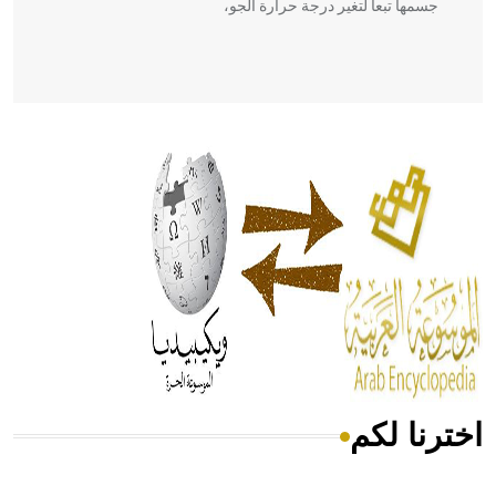
جسمها تبعاً لتغير درجة حرارة الجو،
- هل تعلم أن أبقراط كتب في الطب أربعة مؤلفات هي:
الحكم، الأدلة، تنظيم التغذية، ورسالته في جروح الرأس. ويعود
له الفضل بأنه حرر الطب من الدين والفلسفة.
- هل تعلم أن المرجان إفراز حيواني يتكون في البحر ويتركب
من مادة كربونات الكلسيوم، وهو أحمر أو شديد الحمرة وهو
أجود أنواعه، ويمتاز بكبر الحجم ويسمى الش
اخترنا لكم
هل تعلم أن الأبسيد كلمة فرنسية اللفظ تم اعتمادها مصطلحاً
أثرياً يستخدم في العمارة عموماً وفي العمارة الدينية الخاصة