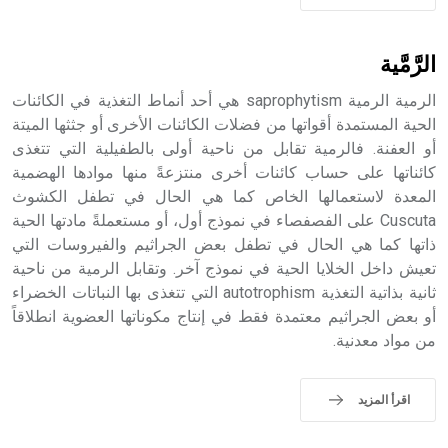
الرَّمَّية
الرمية الرمية saprophytism هي أحد أنماط التغذية في الكائنات
الحية المستمدة أقواتها من فضلات الكائنات الأخرى أو جثثها الميتة
أو العفنة. فالرمية تقابل من ناحية أولى بالطفيلية التي تتغذى
كائناتها على حساب كائنات أخرى منتزعةً منها موادها الهضمية
المعدة لاستعمالها الخاص كما هي الحال في تطفل الكشوث
Cuscuta على الفصفصاء في نموذج أول، أو مستعملةً مادتها الحية
ذاتها كما هي الحال في تطفل بعض الجراثيم والفيروسات التي
تعيش داخل الخلايا الحية في نموذج آخر. وتقابل الرمية من ناحية
ثانية بذاتية التغذية autotrophism التي تتغذى بها النباتات الخضراء
أو بعض الجراثيم معتمدة فقط في إنتاج مكوناتها العضوية انطلاقاً
من مواد معدنية.
اقرأ المزيد