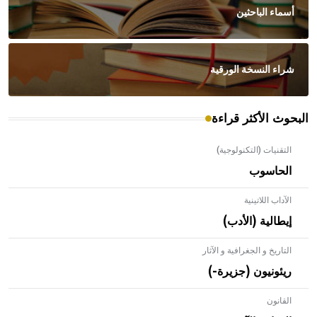
أسماء الباحثين
شراء النسخة الورقية
البحوث الأكثر قراءة
التقنيات (التكنولوجية)
الحاسوب
الآداب اللاتينية
إيطالية (الأدب)
التاريخ و الجغرافية و الآثار
ريئونيون (جزيرة-)
القانون
- هل تعلم أن الأبلق نوع من الفنون الهندسية التي ارتبطت