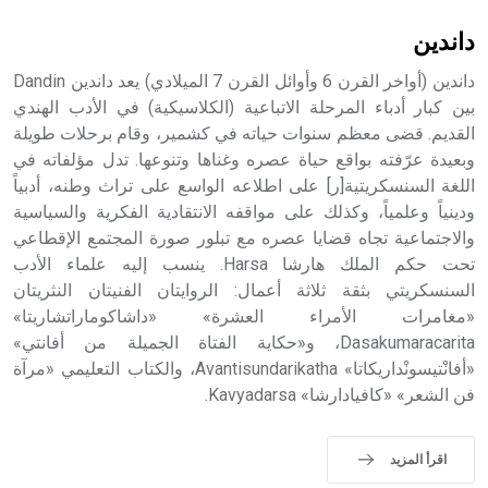
sign تكتب منفصلة غير متصلة، وتعتمد المبدأ الأكوروفوني،
حيث تقتصر القيمة الصوتية للعلامة الك
داندين
داندين (أواخر القرن 6 وأوائل القرن 7 الميلادي) يعد داندين Dandin
بين كبار أدباء المرحلة الاتباعية (الكلاسيكية) في الأدب الهندي
القديم. قضى معظم سنوات حياته في كشمير، وقام برحلات طويلة
وبعيدة عرّفته بواقع حياة عصره وغناها وتنوعها. تدل مؤلفاته في
اللغة السنسكريتية[ر] على اطلاعه الواسع على تراث وطنه، أدبياً
ودينياً وعلمياً، وكذلك على مواقفه الانتقادية الفكرية والسياسية
والاجتماعية تجاه قضايا عصره مع تبلور صورة المجتمع الإقطاعي
تحت حكم الملك هارشا Harsa. ينسب إليه علماء الأدب
السنسكريتي بثقة ثلاثة أعمال: الروايتان الفنيتان النثريتان
«مغامرات الأمراء العشرة» «داشاكوماراتشاريتا»
Dasakumaracarita، و«حكاية الفتاة الجميلة من أفانتي»
«أفانْتيسونْداريكاتا» Avantisundarikatha، والكتاب التعليمي «مرآة
فن الشعر» «كافيادارشا» Kavyadarsa.
اقرأ المزيد