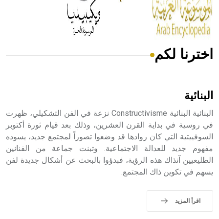
من مادة كربونات الكلسيوم، وهو أحمر أو شديد الحمرة وهو
أجود أنواعه، ويمتاز بكبر الحجم ويسمى الش
اخترنا لكم
هل تعلم أن الأبسيد كلمة فرنسية اللفظ تم اعتمادها مصطلحاً
أثرياً يستخدم في العمارة عموماً وفي العمارة الدينية الخاصة
بالكنائس خصوصاً، وفي الإنكليزية أب
البنائية
البنائية البنائية Constructivisme نزعة في الفن التشكيلي، ظهرت
في روسية في بداية القرن العشرين، وذلك بعد قيام ثورة أكتوبر
السوفييتية التي كان روادها قد وضعوا تصوراً لمجتمع جديد، يسوده
- هل تعلم أن أبجر Abgar اسم معروف جيداً يعود إلى عدد من
الملوك الذين حكموا مدينة إديسا (الرها) من أبجر الأول وحتى
مفهوم جديد للعدالة الاجتماعية. وتبنت جماعة من الفنانين
التاسع، وهم ينتسبون إلى أسرة أوسروين
الطليعيين آنذاك هذه الرؤية، فبدؤوا بالبحث عن أشكال جديدة لفن
يسهم في تكوين ذاك المجتمع.
اقرأ المزيد
- هل تعلم أن الأبجدية الكنعانية تتألف من /22/ علامة كتابية