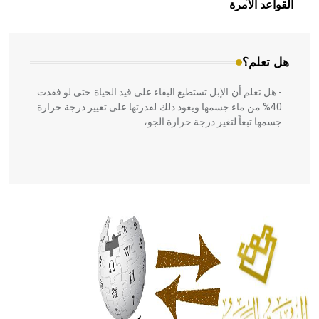
بالعمارة الإسلامية في بلاد الشام ومصر خاصة، حيث يحرص
القواعد الآمرة
المعمار على بناء مداميكه وخاصة في الواجهات
هل تعلم؟
- هل تعلم أن الإبل تستطيع البقاء على قيد الحياة حتى لو فقدت
40% من ماء جسمها ويعود ذلك لقدرتها على تغيير درجة حرارة
جسمها تبعاً لتغير درجة حرارة الجو،
- هل تعلم أن أبقراط كتب في الطب أربعة مؤلفات هي:
الحكم، الأدلة، تنظيم التغذية، ورسالته في جروح الرأس. ويعود
له الفضل بأنه حرر الطب من الدين والفلسفة.
- هل تعلم أن المرجان إفراز حيواني يتكون في البحر ويتركب