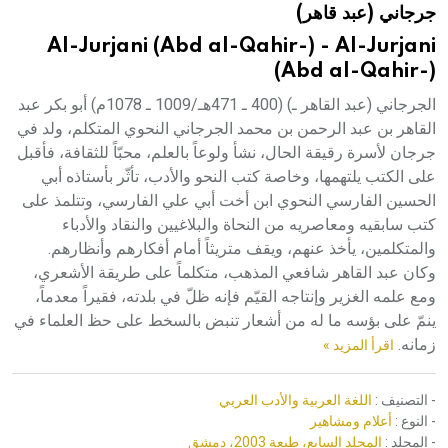
جرجاني (عبد قاهر)
هيئة الموسوعة العربية تطلق موسوعات جديدة في عام 2026
Al-Jurjani (Abd al-Qahir-) - Al-Jurjani
(Abd al-Qahir-)
الجرجاني (عبد القاهر ـ) (400 ـ 471هـ/1009 ـ 1078م) أبو بكر عبد
القاهر بن عبد الرحمن بن محمد الجرجاني النحوي المتكلم، ولد في
جرجان لأسرة رقيقة الحال، نشأ ولوعاً بالعلم، محبّاً للثقافة، فأقبل
على الكتب يلتهمها، وخاصة كتب النحو والأدب، تأثّر بأستاذه أبي
الحسين الفارسي النحوي ابن أخت أبي علي الفارسي، وتتلمذ على
كتب سابقيه ومعاصريه من النحاة والبلاغيين والنقاد والأدباء
والمتكلمين، يأخذ عنهم، ويقف متريثاً أمام أفكارهم وأنظارهم.
وكان عبد القاهر شافعي المذهب، متكلماً على طريقة الأشعري،
ومع علمه الغزير وإنتاجه القيّم فإنه ظلّ في بلدته، فقيراً معدماً،
ينمّ على بؤسه ما له من أشعار تنبض بالسخط على حظ العلماء في
زمانه.
اقرأ المزيد »
- التصنيف :
اللغة العربية والأدب العربي
- النوع :
أعلام ومشاهير
- المجلد :
المجلد السابع، طبعة 2003، دمشق