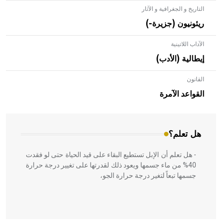
التاريخ و الجغرافية و الآثار
ريئونيون (جزيرة-)
الآداب اللاتينية
إيطالية (الأدب)
القانون
- هل تعلم أن الأبلق نوع من الفنون الهندسية التي ارتبطت
بالعمارة الإسلامية في بلاد الشام ومصر خاصة، حيث يحرص
القواعد الآمرة
المعمار على بناء مداميكه وخاصة في الواجهات
هل تعلم؟
- هل تعلم أن الإبل تستطيع البقاء على قيد الحياة حتى لو فقدت
40% من ماء جسمها ويعود ذلك لقدرتها على تغيير درجة حرارة
جسمها تبعاً لتغير درجة حرارة الجو،