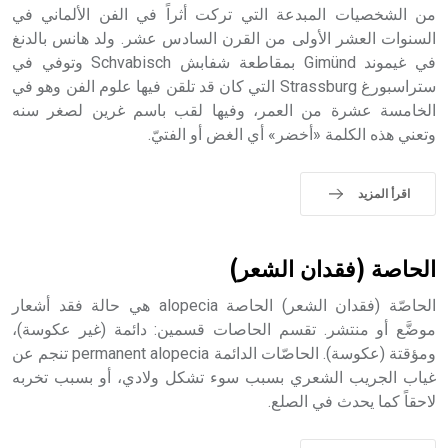
من الشخصيات المبدعة التي تركت أثراً في الفن الألماني في
- هل تعلم أن أبجر Abgar اسم معروف جيداً يعود إلى عدد من
الملوك الذين حكموا مدينة إديسا (الرها) من أبجر الأول وحتى
السنوات العشر الأولى من القرن السادس عشر. ولد هانس بالدنغ
التاسع، وهم ينتسبون إلى أسرة أوسروين
في غيموند Gimünd بمقاطعة شفابش Schvabisch وتوفي في
ستراسبورغ Strassburg التي كان قد تلقن فيها علوم الفن وهو في
الخامسة عشرة من العمر، وفيها لقب باسم غرين لصغر سنه
وتعني هذه الكلمة «أخضر» أي الغض أو الفتيّ.
- هل تعلم أن الأبجدية الكنعانية تتألف من /22/ علامة كتابية
sign تكتب منفصلة غير متصلة، وتعتمد المبدأ الأكوروفوني،
اقرأ المزيد
حيث تقتصر القيمة الصوتية للعلامة الك
الحاصة (فقدان الشعر)
الحاصّة (فقدان الشعر) الحاصة alopecia هي حالة فقد أشعار
موضَّع أو منتشر. تقسم الحاصات قسمين: دائمة (غير عكوسة)،
ومؤقتة (عكوسة). الحاصّات الدائمة permanent alopecia تنجم عن
غياب الجريب الشعري بسبب سوء تشكل ولادي، أو بسبب تخربه
لاحقاً كما يحدث في الصلع.