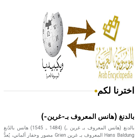
- هل تعلم أن أبقراط كتب في الطب أربعة مؤلفات هي:
الحكم، الأدلة، تنظيم التغذية، ورسالته في جروح الرأس. ويعود
له الفضل بأنه حرر الطب من الدين والفلسفة.
- هل تعلم أن المرجان إفراز حيواني يتكون في البحر ويتركب
من مادة كربونات الكلسيوم، وهو أحمر أو شديد الحمرة وهو
أجود أنواعه، ويمتاز بكبر الحجم ويسمى الش
اخترنا لكم
هل تعلم أن الأبسيد كلمة فرنسية اللفظ تم اعتمادها مصطلحاً
أثرياً يستخدم في العمارة عموماً وفي العمارة الدينية الخاصة
بالكنائس خصوصاً، وفي الإنكليزية أب
بالدنغ (هانس المعروف بـ-غرين-)
بالدنغ (هانس المعروف بـ غرين ـ) (1484 ـ 1545) هانس بالدُنغ
Hans Baldung المعروف بـ غرين Grien مصور وحفار ألماني، يُعدُّ