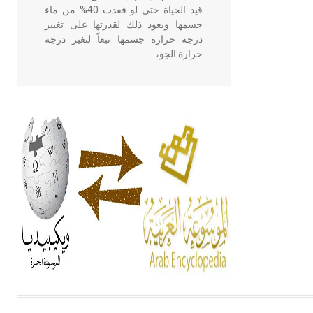
قيد الحياة حتى لو فقدت 40% من ماء
جسمها ويعود ذلك لقدرتها على تغيير
درجة حرارة جسمها تبعاً لتغير درجة
حرارة الجو،
- هل تعلم أن أبقراط كتب في الطب
أربعة مؤلفات هي: الحكم، الأدلة، تنظيم
التغذية، ورسالته في جروح الرأس.
ويعود له الفضل بأنه حرر الطب من
الدين والفلسفة.
- هل تعلم أن المرجان إفراز حيواني
يتكون في البحر ويتركب من مادة
كربونات الكلسيوم، وهو أحمر أو شديد
الحمرة وهو أجود أنواعه، ويمتاز بكبر
الحجم ويسمى الش
هل تعلم أن الأبسيد كلمة فرنسية اللفظ