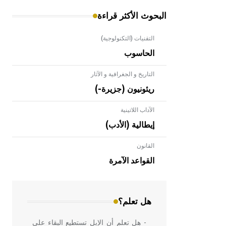
البحوث الأكثر قراءة
التقنيات (التكنولوجية)
الحاسوب
التاريخ و الجغرافية و الآثار
ريئونيون (جزيرة-)
الآداب اللاتينية
إيطالية (الأدب)
القانون
- هل تعلم أن الأبلق نوع من الفنون
الهندسية التي ارتبطت بالعمارة الإسلامية
القواعد الآمرة
في بلاد الشام ومصر خاصة، حيث يحرص
المعمار على بناء مداميكه وخاصة في
الواجهات
هل تعلم؟
- هل تعلم أن الإبل تستطيع البقاء على