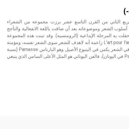
تم اعتمادها مصطلحاً أثرياً يستخدم في
-)
العمارة عموماً وفي العمارة الدينية
الخاصة بالكنائس خصوصاً، وفي
 الربع الثاني من القرن التاسع عشر برزت مجموعة من الشعراء
الإنكليزية أب
 أسلوب الشعر وموضوعاته بعد أن ضاقت باللغة الانفعالية والتأجج
لت به المرحلة الإبداعية (الرومنسية). وقد تبنت هذه المجموعة
- هل تعلم أن أبجر Abgar اسم معروف
مقولة «الفن من أجل الفن» L'art pour l'art زاعمة أنه لاهدف للشعر سوى الشعر نفسه، ومؤمنة
جيداً يعود إلى عدد من الملوك الذين
بأن الجمال الحقيقي المبتغى في الشعر يكمن في الينبوع الأصيل وهو البارناس Parnasse (نسبة
حكموا مدينة إديسا (الرها) من أبجر الأول
إلى جبل بارناسوس Parnassos في اليونان)، فالفن اليوناني هو المثل الأعلى السامي الذي ينبغي
وحتى التاسع، وهم ينتسبون إلى أسرة
أوسروين
- هل تعلم أن الأبجدية الكنعانية تتألف من
/22/ علامة كتابية sign تكتب منفصلة
غير متصلة، وتعتمد المبدأ الأكوروفوني،
حيث تقتصر القيمة الصوتية للعلامة الك