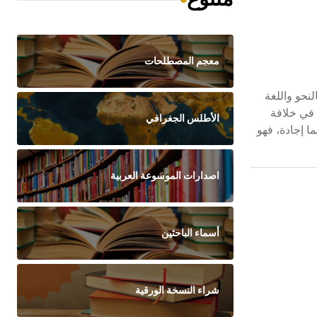
معجم المصطلحات
م بالنحو واللغة
 في خلافة
الأطلس الجغرافي
لم أجاد فيها أيما إجادة، فهو
اصدارات الموسوعة العربية
أسماء الباحثين
شراء النسخة الورقية