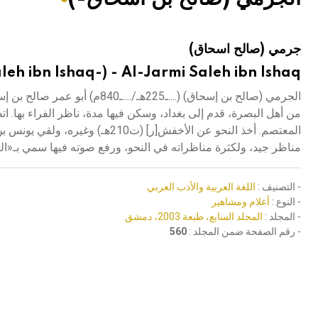
هيئة الموسوعة العربية تطلق موسوعات جديدة في عام 2026
جرمي (صالح اسحاق)
eh ibn Ishaq-) - Al-Jarmi Saleh ibn Ishaq-)
الجرمي (صالح بن إسحاق) (....ـ25
من أهل البصرة، قدم إلى بغداد، وسكن فيها مدة، ناظر الفراء بها. 
مناظر جيد، ولكثرة مناظراته في النحو، ورفع صوته فيها سمي بـ«النب
- التصنيف :
اللغة العربية والأدب العربي
- النوع :
أعلام ومشاهير
- المجلد :
المجلد السابع، طبعة 2003، دمشق
- رقم الصفحة ضمن المجلد :
560