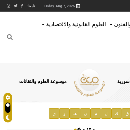
تابعنا:
Friday, Aug 7, 2026
والفنون
العلوم القانونية والاقتصادية
 سورية
موسوعة العلوم والتقانات
ق
ك
ل
م
ن
هـ
و
ي
متنوع