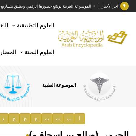
آخر الأخبار
الموسوعة العربية توسّع حضورها الرقمي وتطلق مشاريع معرف
فوز الأستاذ الدكتور وليد محمد السراقبي بجائزة كتارا ل
العلوم التطبيقية
اللغ
جائزة مجمع الملك سلمان العالمي للغة العربية 2025
الأستاذ إياد خالد الطباع مدير عام لهيئة الموسوعة العربية
العلوم البحتة
الحضارة
السيد محمد ياسين صالح وزيرا للثقافة
صدور المجلد الثامن من موسوعة الآثار في سورية
توصيات مجلس الإدارة
الموسوعة الطبية
صدور المجلد السابع من موسوعة الآثار في سورية
صدور المجلد الثامن عشر من الموسوعة الطبية
إعلان..
أ
ب
ت
ث
ج
ح
خ
د
دار الفكر الموزع الحصري لمنشورات هيئة الموسوعة العرب
الجرمي (صالح بن اسحاق-)