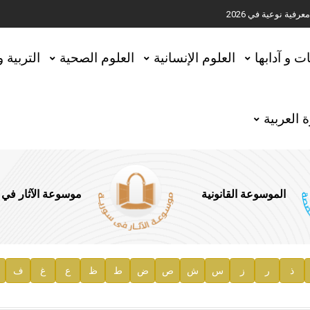
ية نوعية في 2026
تحقيق المخطوطات في العاصمة القطرية الدوحة
ات و آدابها
العلوم الإنسانية
العلوم الصحية
التربية 
 العربية
الموسوعة القانونية
موسوعة الآثار في
ذ
ر
ز
س
ش
ص
ض
ط
ظ
ع
غ
ف
ية