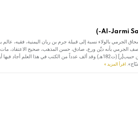
Al-Jarmi Sal
2هـ/....ـ840م) أبو عمر صالح بن إسحاق الجرمي بالولاء نسبة إلى قبيلة جرم بن ربان اليمنية، فقيه، عال
اتصف الجرمي بأنه ديِّن ورع، صادق، حسن المذهب، صحيح الاعتقاد، مات
المعتصم. أخذ النحو عن الأخفش[ر] (ت210هـ) وغيره، ولقي يونس بن حبيب[ر] (ت182هـ) وقد ألف عدداً من الكتب في هذا الع
ّاج».
اقرأ المزيد »