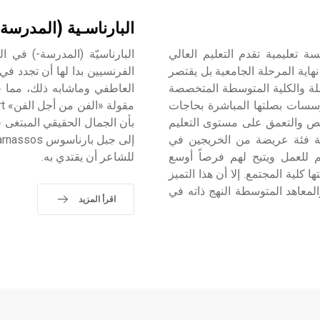
البارناسـية (المدرسة
لمجتمع community college هي مؤسسة تعليمية تقدم التعليم العالي
البارناسيّة (المدرسة-) في
 نهاية المرحلة الجامعية بل يقتصر
الفرنسيين بدا لها أن تجدد في
لة والكلية المتوسطة المتخصصة
العاطفي وماشابه ذلك، مما حف
لمؤسسات بصلتها المباشرة بحاجات
خصص والتعمق على مستوى التعليم
رغبة فئة عريضة من الخريجين في
م للعمل ويتيح لهم فرصاً أوسع
للشاعر أن يقتدي به.
كلية المجتمع. إلا أن هذا التميز
لمعاهد المتوسطة النهج ذاته في
اقرأ المزيد