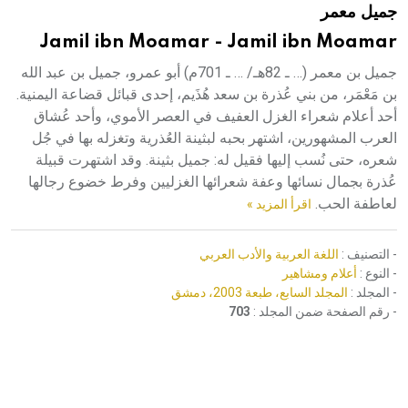
جميل معمر
هيئة الموسوعة العربية تطلق موسوعات جديدة في عام 2026
Jamil ibn Moamar - Jamil ibn Moamar
جميل بن معمر (… ـ 82هـ/ … ـ 701م) أبو عمرو، جميل بن عبد الله
بن مَعْمَر، من بني عُذرة بن سعد هُذَيم، إحدى قبائل قضاعة اليمنية.
أحد أعلام شعراء الغزل العفيف في العصر الأموي، وأحد عُشاق
العرب المشهورين، اشتهر بحبه لبثينة العُذرية وتغزله بها في جُل
شعره، حتى نُسب إليها فقيل له: جميل بثينة. وقد اشتهرت قبيلة
عُذرة بجمال نسائها وعفة شعرائها الغزليين وفرط خضوع رجالها
لعاطفة الحب.
اقرأ المزيد »
- التصنيف :
اللغة العربية والأدب العربي
- النوع :
أعلام ومشاهير
- المجلد :
المجلد السابع، طبعة 2003، دمشق
- رقم الصفحة ضمن المجلد :
703