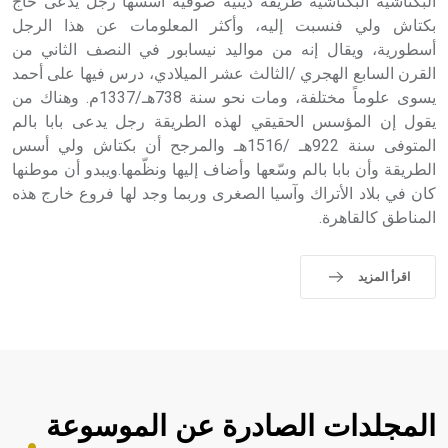
البكتاشية البكتاشية طريقة دينية صوفية أسسها رجل يدعى حاج
بكتاش ولي فنسبت إليه، وأكثر المعلومات عن هذا الرجل
أسطورية، ويقال إنه من مواليد نيسابور في النصف الثاني من
القرن السابع الهجري /الثالث عشر الميلادي، درس فيها على أحمد
يسوى علوماً مختلفة، ومات نحو سنة 738هـ/1337م. وهناك من
يقول إن المؤسس الحقيقي لهذه الطريقة رجل يدعى بابا بالم
المتوفى سنة 922هـ /1516هـ والمرجح أن بكتاش ولي أسس
الطريقة وأن بابا بالم وسّعها وأضاف إليها ونظّمها.ويبدو أن موطنها
كان في بلاد الأتراك وآسيا الصغرى وربما وجد لها فروع خارج هذه
المناطق كالقاهرة.
اقرأ المزيد
المجلدات الصادرة عن الموسوعة