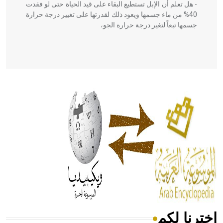
- هل تعلم أن الإبل تستطيع البقاء على قيد الحياة حتى لو فقدت
40% من ماء جسمها ويعود ذلك لقدرتها على تغيير درجة حرارة
جسمها تبعاً لتغير درجة حرارة الجو،
- هل تعلم أن أبقراط كتب في الطب أربعة مؤلفات هي:
الحكم، الأدلة، تنظيم التغذية، ورسالته في جروح الرأس. ويعود
له الفضل بأنه حرر الطب من الدين والفلسفة.
- هل تعلم أن المرجان إفراز حيواني يتكون في البحر ويتركب
من مادة كربونات الكلسيوم، وهو أحمر أو شديد الحمرة وهو
أجود أنواعه، ويمتاز بكبر الحجم ويسمى الش
اخترنا لكم