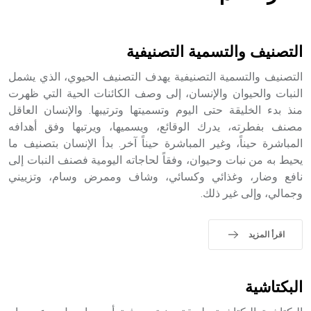
هل تعلم أن الأبسيد كلمة فرنسية اللفظ تم اعتمادها مصطلحاً
أثرياً يستخدم في العمارة عموماً وفي العمارة الدينية الخاصة
بالكنائس خصوصاً، وفي الإنكليزية أب
التصنيف والتسمية التصنيفية
التصنيف والتسمية التصنيفية يهدف التصنيف الحيوي، الذي يشمل
النبات والحيوان والإنسان، إلى وصف الكائنات الحية التي ظهرت
منذ بدء الخليقة حتى اليوم وتسميتها وترتيبها. والإنسان العاقل
- هل تعلم أن أبجر Abgar اسم معروف جيداً يعود إلى عدد من
الملوك الذين حكموا مدينة إديسا (الرها) من أبجر الأول وحتى
مصنف بفطرته، يدرك الوقائع، ويسميها، ويرتبها وفق أهدافه
التاسع، وهم ينتسبون إلى أسرة أوسروين
المباشرة حيناً، وغير المباشرة حيناً آخر. بدأ الإنسان بتصنيف ما
يحيط به من نبات وحيوان، وفقاً لحاجاته اليومية فصنف النبات إلى
نافع وضار، وغذائي وكسائي، وشاف وممرض وسام، وتزييني
وجمالي، وإلى غير ذلك.
- هل تعلم أن الأبجدية الكنعانية تتألف من /22/ علامة كتابية
sign تكتب منفصلة غير متصلة، وتعتمد المبدأ الأكوروفوني،
اقرأ المزيد
حيث تقتصر القيمة الصوتية للعلامة الك
البكتاشية