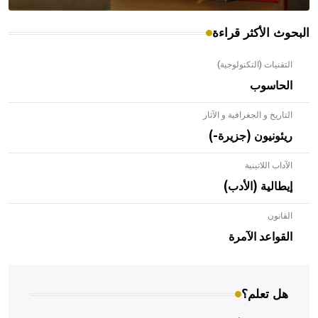
البحوث الأكثر قراءة
التقنيات (التكنولوجية)
الحاسوب
التاريخ و الجغرافية و الآثار
ريئونيون (جزيرة-)
الآداب اللاتينية
إيطالية (الأدب)
القانون
- هل تعلم أن الأبلق نوع من الفنون الهندسية التي ارتبطت
بالعمارة الإسلامية في بلاد الشام ومصر خاصة، حيث يحرص
القواعد الآمرة
المعمار على بناء مداميكه وخاصة في الواجهات
هل تعلم؟