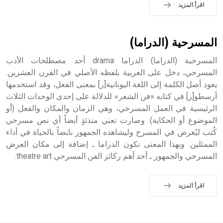
حيث تقتصر القيمة الصوتية للعلامة الك
اقرأ المزيد
المسرحية (الدراما)
المسرحية (الدراما) الدراما drama أحد مصطلحات الأدب
المسرحي، دخل على العربية بلفظه الأصلي في القرن العشرين.
يعود أصل الكلمة إلى اللغة اليونانية[ر] بمعنى الفعل، وقد استخدمها
أرسطو[ر] في كتابه «فن الشعر» للدلالة على إحدى الوحدات الثلاث
الرئيسية في العمل المسرحي، وهي الزمان والمكان والفعل (أو
الموضوع أو الحكاية). وصارت تعني منذئذٍ أيضاً أي نص مسرحي
كُتب ليُعرض في المسرح وليشاهده الجمهور نابضاً بالحياة في أداء
الممثلين. وبهذا المعنى تكون الدراما ـ إضافة إلى مكان العرض
المسرحي والجمهور ـ أحد أهم ركائز الفن المسرحي theatre art.
اقرأ المزيد