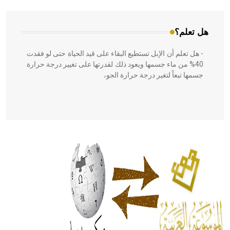
هل تعلم؟
- هل تعلم أن الإبل تستطيع البقاء على قيد الحياة حتى لو فقدت
40% من ماء جسمها ويعود ذلك لقدرتها على تغيير درجة حرارة
جسمها تبعاً لتغير درجة حرارة الجو،
- هل تعلم أن أبقراط كتب في الطب أربعة مؤلفات هي:
الحكم، الأدلة، تنظيم التغذية، ورسالته في جروح الرأس. ويعود
له الفضل بأنه حرر الطب من الدين والفلسفة.
- هل تعلم أن المرجان إفراز حيواني يتكون في البحر ويتركب
من مادة كربونات الكلسيوم، وهو أحمر أو شديد الحمرة وهو
أجود أنواعه، ويمتاز بكبر الحجم ويسمى الش