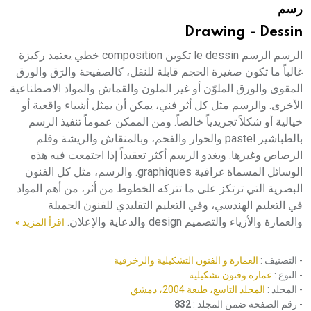
رسم
هيئة الموسوعة العربية تطلق موسوعات جديدة في عام 2026
Drawing - Dessin
الرسم الرسم le dessin تكوين composition خطي يعتمد ركيزة
غالباً ما تكون صغيرة الحجم قابلة للنقل، كالصفيحة والرَق والورق
المقوى والورق الملوّن أو غير الملون والقماش والمواد الاصطناعية
الأخرى. والرسم مثل كل أثر فني، يمكن أن يمثل أشياء واقعية أو
خيالية أو شكلاً تجريدياً خالصاً. ومن الممكن عموماً تنفيذ الرسم
بالطباشير pastel والحوار والفحم، وبالمنقاش والريشة وقلم
الرصاص وغيرها. ويغدو الرسم أكثر تعقيداً إذا اجتمعت فيه هذه
الوسائل المسماة غرافية graphiques. والرسم، مثل كل الفنون
البصرية التي ترتكز على ما تتركه الخطوط من أثر، من أهم المواد
في التعليم الهندسي، وفي التعليم التقليدي للفنون الجميلة
والعمارة والأزياء والتصميم design والدعاية والإعلان.
اقرأ المزيد »
- التصنيف :
العمارة و الفنون التشكيلية والزخرفية
- النوع :
عمارة وفنون تشكيلية
- المجلد :
المجلد التاسع، طبعة 2004، دمشق
- رقم الصفحة ضمن المجلد :
832