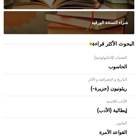
شراء النسخة الورقية
البحوث الأكثر قراءة
التقنيات (التكنولوجية)
الحاسوب
التاريخ و الجغرافية و الآثار
ريئونيون (جزيرة-)
الآداب اللاتينية
إيطالية (الأدب)
القانون
- هل تعلم أن الأبلق نوع من الفنون الهندسية التي ارتبطت
بالعمارة الإسلامية في بلاد الشام ومصر خاصة، حيث يحرص
القواعد الآمرة
المعمار على بناء مداميكه وخاصة في الواجهات