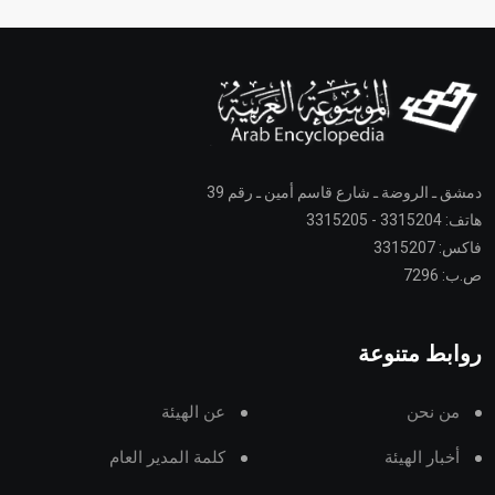
دمشق ـ الروضة ـ شارع قاسم أمين ـ رقم 39
هاتف: 3315204 - 3315205
فاكس: 3315207
ص.ب: 7296
روابط متنوعة
من نحن
عن الهيئة
أخبار الهيئة
كلمة المدير العام