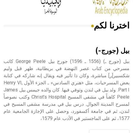
اخترنا لكم
هل تعلم أن الأبسيد كلمة فرنسية اللفظ تم اعتمادها مصطلحاً
أثرياً يستخدم في العمارة عموماً وفي العمارة الدينية الخاصة
بالكنائس خصوصاً، وفي الإنكليزية أب
بيل (جورج-)
بيل (جورج ـ) (1556 ـ 1596) جورج بيل George Peele كاتب
مسرحي من كتاب عصر النهضة في بريطانية، ظهر قبل وليم
شكسبير[ر] مباشرة، وكان ذا تأثير فيه ويقال إنه شاركه في كتابة
- هل تعلم أن أبجر Abgar اسم معروف جيداً يعود إلى عدد من
الملوك الذين حكموا مدينة إديسا (الرها) من أبجر الأول وحتى
بعض المسرحيات، مثل «هنري السادس» ـ الجزء الأول Henry VI,
التاسع، وهم ينتسبون إلى أسرة أوسروين
Part I. ولد بيل في لندن وتوفي فيها. كان والده جيمس بيل James
Peele كاهناً في مشفى المسيح Christ’s Hospital وكتب نصوصاً
لمسرح المدينة الجوال. درس بيل في مدرسة مشفى المسيح في
لندن، ثم في جامعة أكسفورد، وحصل على الإجازة الجامعية عام
1577، ثم على الماجستير في الأدب عام 1579،
- هل تعلم أن الأبجدية الكنعانية تتألف من /22/ علامة كتابية
sign تكتب منفصلة غير متصلة، وتعتمد المبدأ الأكوروفوني،