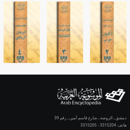
دمشق ـ الروضة ـ شارع قاسم أمين ـ رقم 39
هاتف: 3315204 - 3315205