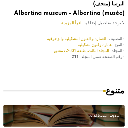
البرتينا (متحف)
هيئة الموسوعة العربية تطلق موسوعات جديدة في عام 2026
Albertina museum - Albertina (musée)
لا توجد تفاصيل إضافية.
اقرأ المزيد »
- التصنيف :
العمارة و الفنون التشكيلية والزخرفية
- النوع :
عمارة وفنون تشكيلية
- المجلد :
المجلد الثالث، طبعة 2001، دمشق
- رقم الصفحة ضمن المجلد :
211
متنوع
معجم المصطلحات