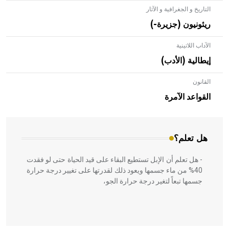
التاريخ و الجغرافية و الآثار
ريئونيون (جزيرة-)
الآداب اللاتينية
إيطالية (الأدب)
القانون
- هل تعلم أن الأبلق نوع من الفنون الهندسية التي ارتبطت
بالعمارة الإسلامية في بلاد الشام ومصر خاصة، حيث يحرص
القواعد الآمرة
المعمار على بناء مداميكه وخاصة في الواجهات
هل تعلم؟
- هل تعلم أن الإبل تستطيع البقاء على قيد الحياة حتى لو فقدت
40% من ماء جسمها ويعود ذلك لقدرتها على تغيير درجة حرارة
جسمها تبعاً لتغير درجة حرارة الجو،