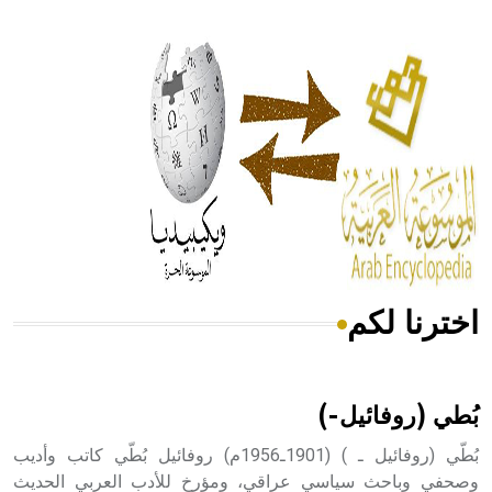
- هل تعلم أن أبقراط كتب في الطب أربعة مؤلفات هي:
الحكم، الأدلة، تنظيم التغذية، ورسالته في جروح الرأس. ويعود
له الفضل بأنه حرر الطب من الدين والفلسفة.
- هل تعلم أن المرجان إفراز حيواني يتكون في البحر ويتركب
من مادة كربونات الكلسيوم، وهو أحمر أو شديد الحمرة وهو
أجود أنواعه، ويمتاز بكبر الحجم ويسمى الش
اخترنا لكم
هل تعلم أن الأبسيد كلمة فرنسية اللفظ تم اعتمادها مصطلحاً
أثرياً يستخدم في العمارة عموماً وفي العمارة الدينية الخاصة
بالكنائس خصوصاً، وفي الإنكليزية أب
بُطي (روفائيل-)
بُطّي (روفائيل ـ ) (1901ـ1956م) روفائيل بُطّي كاتب وأديب
وصحفي وباحث سياسي عراقي، ومؤرخ للأدب العربي الحديث