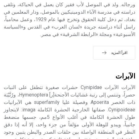
ورجاله. ولد في الموصل لأب فقير كان يعمل في الحياكة، وتلقى
- هل تعلم أن أبجر Abgar اسم معروف جيداً يعود إلى عدد من
الملوك الذين حكموا مدينة إديسا (الرها) من أبجر الأول وحتى
دراسته في مدرسة الآباء الدومينيكيين بالموصل، ودار المعلمين في
التاسع، وهم ينتسبون إلى أسرة أوسروين
بغداد، ثم دخل كلية الحقوق وتخرج فيها عام 1929، وعمل محامياً،
راسل أثناء دراسته جريدة «لسان العرب» في القدس و«السياسة
الأسبوعية» ومجلة «الرابطة الشرقية» في مصر.
- هل تعلم أن الأبجدية الكنعانية تتألف من /22/ علامة كتابية
اقرأ المزيد
sign تكتب منفصلة غير متصلة، وتعتمد المبدأ الأكوروفوني،
حيث تقتصر القيمة الصوتية للعلامة الك
الآبرات
الآبرات الآبرات Cynipidae حشرات صغيرة تتطفل على النبات
حصراً، وتنتمي إلى رتبة غشائيات الأجنحة[ر] Hymenoptera، ورُتَّيْبَة
ذات الخصر Apoerita وفصيلة عليا superfamily هي الآبرانيات
Cynipoideae. صفاتها الخارجية الحشرة الكاملة imaga: لايتجاوز
طول الحشرة الكاملة في أغلب الأنواع 5مم، جسمها منضغط
جانبياً، ويبدو للوهلة الأولى مؤلفاً من جزء واحد، إلا أنه إذا دقق
النظر في المنطقة الواصلة بين حلقات الصدر والبطن يتبين وجود