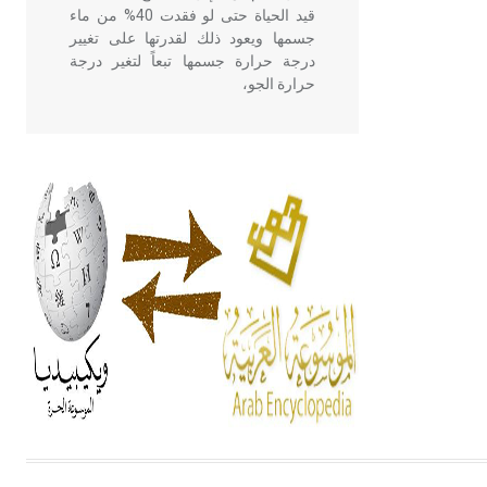
قيد الحياة حتى لو فقدت 40% من ماء
جسمها ويعود ذلك لقدرتها على تغيير
درجة حرارة جسمها تبعاً لتغير درجة
حرارة الجو،
- هل تعلم أن أبقراط كتب في الطب
أربعة مؤلفات هي: الحكم، الأدلة، تنظيم
التغذية، ورسالته في جروح الرأس.
ويعود له الفضل بأنه حرر الطب من
الدين والفلسفة.
- هل تعلم أن المرجان إفراز حيواني
يتكون في البحر ويتركب من مادة
كربونات الكلسيوم، وهو أحمر أو شديد
الحمرة وهو أجود أنواعه، ويمتاز بكبر
الحجم ويسمى الش
هل تعلم أن الأبسيد كلمة فرنسية اللفظ