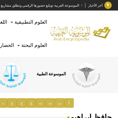
آخر الأخبار
الموسوعة العربية توسّع حضورها الرقمي وتطلق مشاريع معرف
فوز الأستاذ الدكتور وليد محمد السراقبي بجائزة كتارا ل
العلوم التطبيقية
اللغ
جائزة مجمع الملك سلمان العالمي للغة العربية 2025
الأستاذ إياد خالد الطباع مدير عام لهيئة الموسوعة العربية
العلوم البحتة
الحضارة
السيد محمد ياسين صالح وزيرا للثقافة
صدور المجلد الثامن من موسوعة الآثار في سورية
توصيات مجلس الإدارة
الموسوعة الطبية
صدور المجلد السابع من موسوعة الآثار في سورية
صدور المجلد الثامن عشر من الموسوعة الطبية
إعلان..
أ
ب
ت
ث
ج
ح
خ
د
دار الفكر الموزع الحصري لمنشورات هيئة الموسوعة العرب
حافظ إبراهيم