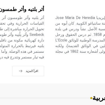
أثر بلتيه وأثر طمسون
إيريديا (خوسيه ماريا دي ـ) (1842ـ1905م) خوسيه ماريا دي إيريديا Jose Maria De Heredia
أثر بلتيه وأثر طومسون أثر 
سانتياغو الكوبية. كان أبوه من
القياسات الحرارية وفي تحقي
ففرنسية الأصل. نشأ ودرس في بلدة
تحويل الحرارة مباشرة إلى طاق
سنليس Senlis الفرنسية، وفيها حصل على الثانوية العامة عام 1858. ثم درس الحقوق ورحل
Seebeck وأثر بِلْتِيه
إلى هافانة. ثم عاد عام 1861 إلى باريس مع والدته ودرس في المدرسة الوطنية للوثائق L'Ecole
دارة كهربائية مكونة من ناقلي
اد متخصصّين في الوثائق القديمة)، ولكنه
بلتيه فيرتبط بالحرارة المتو
تحمّس للخوض في المجال الأدبي ولاسيما كتابة الشعر، ونشر أولى أشعاره سنة 1862 في مجلة
مستمر في هذه الوصلة. وأما أ
فيه تيار مستمر وتتدرج فيه درج
اقرأ المزيد
ربية