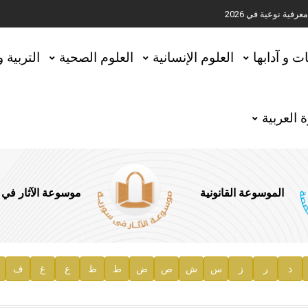
ية نوعية في 2026
تحقيق المخطوطات في العاصمة القطرية الدوحة
ات و آدابها
العلوم الإنسانية
العلوم الصحية
التربية 
 العربية
الموسوعة القانونية
موسوعة الآثار في
ذ
ر
ز
س
ش
ص
ض
ط
ظ
ع
غ
ف
ية