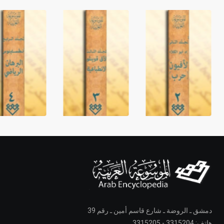
دمشق ـ الروضة ـ شارع قاسم أمين ـ رقم 39
هاتف: 3315204 - 3315205