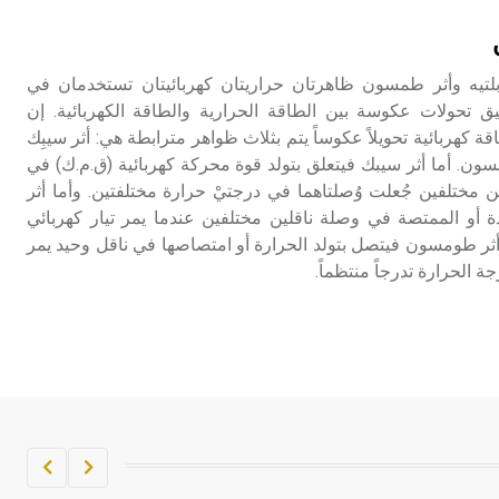
تم اعتمادها مصطلحاً أثرياً يستخدم في
العمارة عموماً وفي العمارة الدينية
الخاصة بالكنائس خصوصاً، وفي
بلتيه وأثر طمسون ظاهرتان حراريتان كهربائيتان تستخدمان في
الإنكليزية أب
ق تحولات عكوسة بين الطاقة الحرارية والطاقة الكهربائية. إن
ة كهربائية تحويلاً عكوساً يتم بثلاث ظواهر مترابطة هي: أثر سيبِك
- هل تعلم أن أبجر Abgar اسم معروف
 وأثر طومسون. أما أثر سيبك فيتعلق بتولد قوة محركة كهربائية (ق.م.ك) في
جيداً يعود إلى عدد من الملوك الذين
ن مختلفين جُعلت وُصلتاهما في درجتيْ حرارة مختلفتين. وأما أثر
حكموا مدينة إديسا (الرها) من أبجر الأول
لدة أو الممتصة في وصلة ناقلين مختلفين عندما يمر تيار كهربائي
وحتى التاسع، وهم ينتسبون إلى أسرة
ثر طومسون فيتصل بتولد الحرارة أو امتصاصها في ناقل وحيد يمر
أوسروين
ة الحرارة تدرجاً منتظماً.
- هل تعلم أن الأبجدية الكنعانية تتألف من
/22/ علامة كتابية sign تكتب منفصلة
غير متصلة، وتعتمد المبدأ الأكوروفوني،
حيث تقتصر القيمة الصوتية للعلامة الك