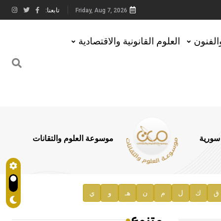
تابعنا:
Friday, Aug 7, 2026
والفنون
العلوم القانونية والاقتصادية
 سورية
موسوعة العلوم والتقانات
ق
ك
ل
م
ن
هـ
و
ي
متنوع