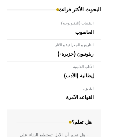
البحوث الأكثر قراءة
التقنيات (التكنولوجية)
الحاسوب
التاريخ و الجغرافية و الآثار
ريئونيون (جزيرة-)
الآداب اللاتينية
إيطالية (الأدب)
القانون
- هل تعلم أن الأبلق نوع من الفنون
الهندسية التي ارتبطت بالعمارة الإسلامية
القواعد الآمرة
في بلاد الشام ومصر خاصة، حيث يحرص
المعمار على بناء مداميكه وخاصة في
الواجهات
هل تعلم؟
- هل تعلم أن الإبل تستطيع البقاء على