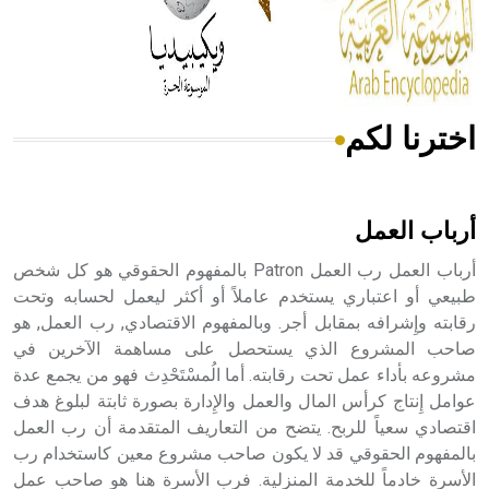
من مادة كربونات الكلسيوم، وهو أحمر أو شديد الحمرة وهو
أجود أنواعه، ويمتاز بكبر الحجم ويسمى الش
اخترنا لكم
هل تعلم أن الأبسيد كلمة فرنسية اللفظ تم اعتمادها مصطلحاً
أثرياً يستخدم في العمارة عموماً وفي العمارة الدينية الخاصة
بالكنائس خصوصاً، وفي الإنكليزية أب
أرباب العمل
أرباب العمل رب العمل Patron بالمفهوم الحقوقي هو كل شخص
طبيعي أو اعتباري يستخدم عاملاً أو أكثر ليعمل لحسابه وتحت
رقابته وإِشرافه بمقابل أجر. وبالمفهوم الاقتصادي, رب العمل, هو
- هل تعلم أن أبجر Abgar اسم معروف جيداً يعود إلى عدد من
الملوك الذين حكموا مدينة إديسا (الرها) من أبجر الأول وحتى
صاحب المشروع الذي يستحصل على مساهمة الآخرين في
التاسع، وهم ينتسبون إلى أسرة أوسروين
مشروعه بأداء عمل تحت رقابته. أما الُمسْتَحْدِث فهو من يجمع عدة
عوامل إِنتاج كرأس المال والعمل والإِدارة بصورة ثابتة لبلوغ هدف
اقتصادي سعياً للربح. يتضح من التعاريف المتقدمة أن رب العمل
بالمفهوم الحقوقي قد لا يكون صاحب مشروع معين كاستخدام رب
الأسرة خادماً للخدمة المنزلية. فرب الأسرة هنا هو صاحب عمل
- هل تعلم أن الأبجدية الكنعانية تتألف من /22/ علامة كتابية