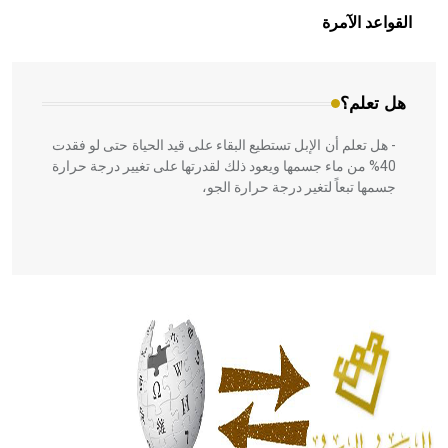
بالعمارة الإسلامية في بلاد الشام ومصر خاصة، حيث يحرص
القواعد الآمرة
المعمار على بناء مداميكه وخاصة في الواجهات
هل تعلم؟
- هل تعلم أن الإبل تستطيع البقاء على قيد الحياة حتى لو فقدت
40% من ماء جسمها ويعود ذلك لقدرتها على تغيير درجة حرارة
جسمها تبعاً لتغير درجة حرارة الجو،
- هل تعلم أن أبقراط كتب في الطب أربعة مؤلفات هي:
الحكم، الأدلة، تنظيم التغذية، ورسالته في جروح الرأس. ويعود
له الفضل بأنه حرر الطب من الدين والفلسفة.
- هل تعلم أن المرجان إفراز حيواني يتكون في البحر ويتركب