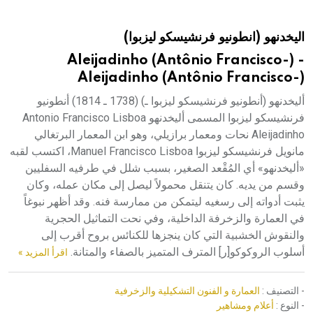
هيئة الموسوعة العربية تطلق موسوعات جديدة في عام 2026
اليخدنهو (انطونيو فرنشيسكو ليزبوا)
Aleijadinho (Antônio Francisco-) -
Aleijadinho (Antônio Francisco-)
أليخدنهو (أنطونيو فرنشيسكو ليزبوا ـ) (1738 ـ 1814) أنطونيو
فرنشيسكو ليزبوا المسمى أليخدنهو Antonio Francisco Lisboa
Aleijadinho نحات ومعمار برازيلي، وهو ابن المعمار البرتغالي
مانويل فرنشيسكو ليزبوا Manuel Francisco Lisboa، اكتسب لقبه
«أليخدنهو» أي المُقْعد الصغير، بسبب شلل في طرفيه السفليين
وقسم من يديه. كان يتنقل محمولاً ليصل إلى مكان عمله، وكان
يثبت أدواته إلى رسغيه ليتمكن من ممارسة فنه. وقد أظهر نبوغاً
في العمارة والزخرفة الداخلية، وفي نحت التماثيل الحجرية
والنقوش الخشبية التي كان ينجزها للكنائس بروح أقرب إلى
أسلوب الروكوكو[ر] المترف المتميز بالصفاء والمتانة.
اقرأ المزيد »
- التصنيف :
العمارة و الفنون التشكيلية والزخرفية
- النوع :
أعلام ومشاهير