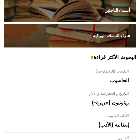
أسماء الباحثين
شراء النسخة الورقية
البحوث الأكثر قراءة
التقنيات (التكنولوجية)
الحاسوب
التاريخ و الجغرافية و الآثار
ريئونيون (جزيرة-)
الآداب اللاتينية
إيطالية (الأدب)
القانون
- هل تعلم أن الأبلق نوع من الفنون الهندسية التي ارتبطت