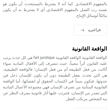
بالمفهوم الاقتصادي. كما أنه لا يشترط بالمستحدث أن يكون هو
sign تكتب منفصلة غير متصلة، وتعتمد المبدأ الأكوروفوني،
نفسه رب العمل بالمفهوم الاقتصادي, أي لا يشترط به أن يكون
حيث تقتصر القيمة الصوتية للعلامة الك
مالكاً لوسائل الإِنتاج.
اقرأ المزيد
الواقعة القانونية
الواقعة القانونية الواقعة القانونية fait juridique هي كل حدث يرتب
عليه القانون أثراً معيناً، حيث تنصرف إلى الأفعال المادية سواء
أكانت من فعل الطبيعة أم من فعل الإنسان؛ فالواقعة الطبيعية،
هي التي تحدث بفعل الطبيعة دون أن يكون للإنسان دخل في
حدوثها، فتكون سبباً في اكتساب الحقوق أو انقضائها، أما الواقعة
القانونية المتأتية من تصرف الإنسان فهي مجموعة الأعمال المادية
التي تصدر من الإنسان، فتترتب عليها آثار قانونية بصرف النظر عن
نية الشخص مرتكب الفعل.