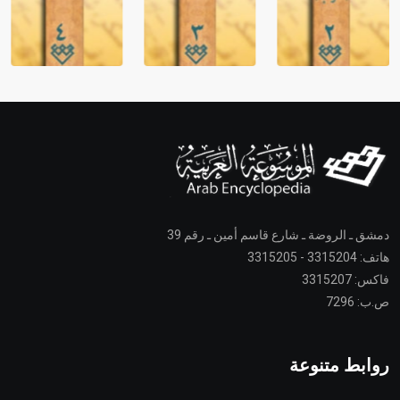
دمشق ـ الروضة ـ شارع قاسم أمين ـ رقم 39
هاتف: 3315204 - 3315205
فاكس: 3315207
ص.ب: 7296
روابط متنوعة