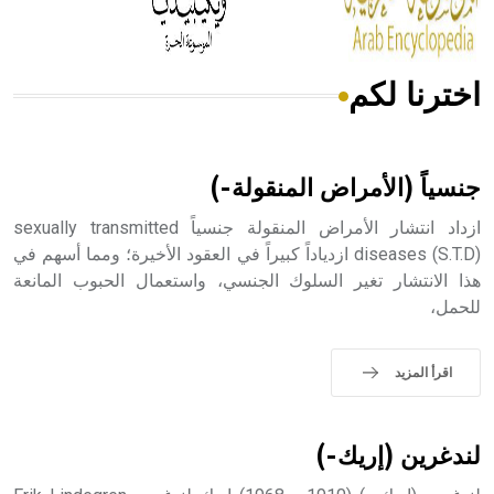
اخترنا لكم
هل تعلم أن الأبسيد كلمة فرنسية اللفظ تم اعتمادها مصطلحاً
أثرياً يستخدم في العمارة عموماً وفي العمارة الدينية الخاصة
بالكنائس خصوصاً، وفي الإنكليزية أب
جنسياً (الأمراض المنقولة-)
ازداد انتشار الأمراض المنقولة جنسياً sexually transmitted
diseases (S.T.D) ازدياداً كبيراً في العقود الأخيرة؛ ومما أسهم في
هذا الانتشار تغير السلوك الجنسي، واستعمال الحبوب المانعة
- هل تعلم أن أبجر Abgar اسم معروف جيداً يعود إلى عدد من
للحمل،
الملوك الذين حكموا مدينة إديسا (الرها) من أبجر الأول وحتى
التاسع، وهم ينتسبون إلى أسرة أوسروين
اقرأ المزيد
- هل تعلم أن الأبجدية الكنعانية تتألف من /22/ علامة كتابية
لندغرين (إريك-)
sign تكتب منفصلة غير متصلة، وتعتمد المبدأ الأكوروفوني،