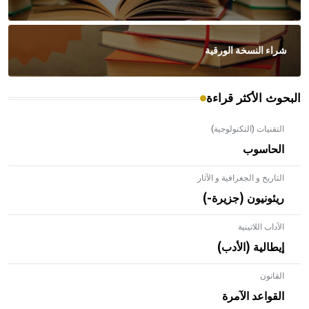
شراء النسخة الورقية
البحوث الأكثر قراءة
التقنيات (التكنولوجية)
الحاسوب
التاريخ و الجغرافية و الآثار
ريئونيون (جزيرة-)
الآداب اللاتينية
إيطالية (الأدب)
القانون
- هل تعلم أن الأبلق نوع من الفنون الهندسية التي ارتبطت
بالعمارة الإسلامية في بلاد الشام ومصر خاصة، حيث يحرص
القواعد الآمرة
المعمار على بناء مداميكه وخاصة في الواجهات