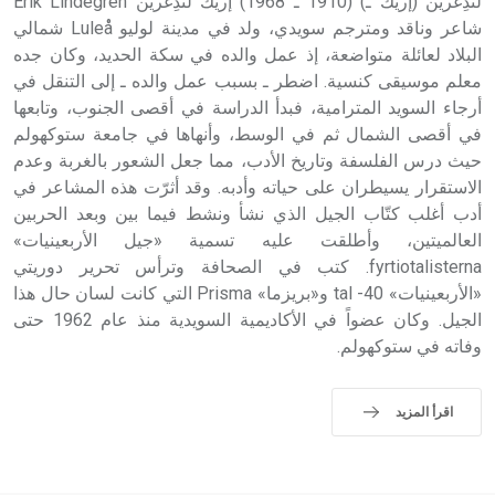
حيث تقتصر القيمة الصوتية للعلامة الك
لندِغرين (إريك ـ) (1910 ـ 1968) إريك لندِغرين Erik Lindegren
شاعر وناقد ومترجم سويدي، ولد في مدينة لوليو Luleå شمالي
البلاد لعائلة متواضعة، إذ عمل والده في سكة الحديد، وكان جده
معلم موسيقى كنسية. اضطر ـ بسبب عمل والده ـ إلى التنقل في
أرجاء السويد المترامية، فبدأ الدراسة في أقصى الجنوب، وتابعها
في أقصى الشمال ثم في الوسط، وأنهاها في جامعة ستوكهولم
حيث درس الفلسفة وتاريخ الأدب، مما جعل الشعور بالغربة وعدم
الاستقرار يسيطران على حياته وأدبه. وقد أثرّت هذه المشاعر في
أدب أغلب كتّاب الجيل الذي نشأ ونشط فيما بين وبعد الحربين
العالميتين، وأطلقت عليه تسمية «جيل الأربعينيات»
fyrtiotalisterna. كتب في الصحافة وترأس تحرير دوريتي
«الأربعينيات» 40- tal و«بريزما» Prisma التي كانت لسان حال هذا
الجيل. وكان عضواً في الأكاديمية السويدية منذ عام 1962 حتى
وفاته في ستوكهولم.
اقرأ المزيد