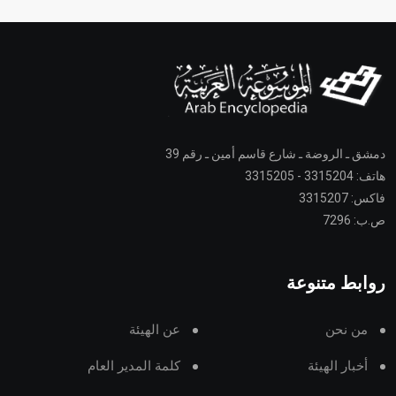
دمشق ـ الروضة ـ شارع قاسم أمين ـ رقم 39
هاتف: 3315204 - 3315205
فاكس: 3315207
ص.ب: 7296
روابط متنوعة
من نحن
عن الهيئة
أخبار الهيئة
كلمة المدير العام