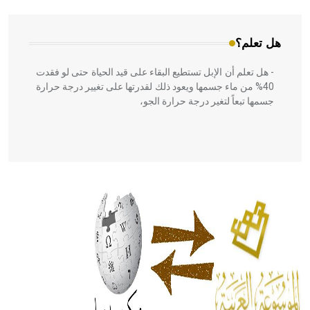
هل تعلم؟
- هل تعلم أن الإبل تستطيع البقاء على قيد الحياة حتى لو فقدت
40% من ماء جسمها ويعود ذلك لقدرتها على تغيير درجة حرارة
جسمها تبعاً لتغير درجة حرارة الجو،
- هل تعلم أن أبقراط كتب في الطب أربعة مؤلفات هي:
الحكم، الأدلة، تنظيم التغذية، ورسالته في جروح الرأس. ويعود
له الفضل بأنه حرر الطب من الدين والفلسفة.
- هل تعلم أن المرجان إفراز حيواني يتكون في البحر ويتركب
من مادة كربونات الكلسيوم، وهو أحمر أو شديد الحمرة وهو
أجود أنواعه، ويمتاز بكبر الحجم ويسمى الش