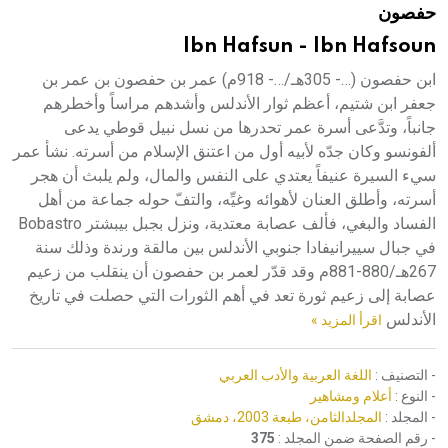
حفصون
هيئة الموسوعة العربية تطلق موسوعات جديدة في عام 2026
Ibn Hafsun - Ibn Hafsoun
ابن حفصون (…- 305هـ/…- 918م) عمر بن حفصون بن عمر بن
جعفر ابن شتيم، أعظم ثوار الأندلس وأشدهم مراساً وأخطرهم
جانباً، وتدَّعى أسرة عمر تحدرها من نسل نبيل قوطي يدعى
ألفونسو وكان جدّه لأبيه أول من اعتنق الإسلام من أسرته. نشأ عمر
سيء السيرة عنيفاً يعتدي على النفس والمال، ولم يلبث أن هجر
أسرته، وأطلق العنان لأهوائه وغيِّه، والتفّ حوله جماعة من أهل
الفساد والبغي، فألف عصابة معتدية، ونزل بجبل بيبشتر Bobastro
في جبال سييرانيفادا جنوبي الأندلس بين مالقة ورندة وذلك سنة
267هـ/880-881م وقد قدّر لعمر بن حفصون أن ينقلب من زعيم
عصابة إلى زعيم ثورة تعد في أهم الثورات التي حصلت في تاريخ
الأندلس
اقرأ المزيد »
- التصنيف :
اللغة العربية والأدب العربي
- النوع :
أعلام ومشاهير
- المجلد :
المجلدالثامن، طبعة 2003، دمشق
- رقم الصفحة ضمن المجلد :
375