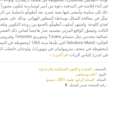
في أثناء إقامته في البندقية دعوة من أمير لومباردية ليكون مصوراً للب
ذلك إلى مسّينة وأمضى فيها بقية عمره. يعد أنطونلّو دامسّينا من ال
تمثّل في معالجة الشكل بوساطة المنظور الهوائي، وذلك على نقيض
بُعدَي اللوحة. واشتهر أسلوب أنطونلّو بالجمع بين روعة التكوين وتل
الثالث وليصوّر الواقع المرئي بتجسيد صار هاجساً لفناني ذلك العصر. 
في لندن). إلياس الزيات
اقرأ المزيد »
- التصنيف :
العمارة و الفنون التشكيلية والزخرفية
- النوع :
أعلام ومشاهير
- المجلد :
المجلد الرابع، طبعة 2001، دمشق
- رقم الصفحة ضمن المجلد :
8