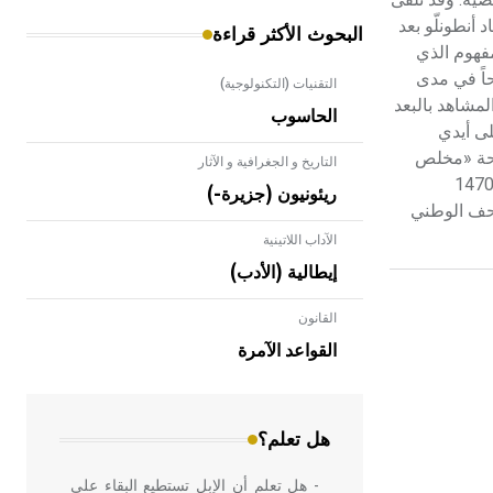
 أنطونلّو بعد
البحوث الأكثر قراءة
مفهوم الذي
اً في مدى
التقنيات (التكنولوجية)
لمشاهد بالبعد
الحاسوب
لى أيدي
 الذكر هناك لوحة «مخلص
التاريخ و الجغرافية و الآثار
لم» Salvatore Mundi التي نفّذها سنة 1465 (محفوظة في المتحف الوطني في لندن)، ولوحة «هو ذا الرجل» Ecce Homo ونفّذها سنة 1470
ريئونيون (جزيرة-)
(والثانية في المتحف الوطني
الآداب اللاتينية
إيطالية (الأدب)
القانون
- هل تعلم أن الأبلق نوع من الفنون
الهندسية التي ارتبطت بالعمارة الإسلامية
القواعد الآمرة
في بلاد الشام ومصر خاصة، حيث يحرص
المعمار على بناء مداميكه وخاصة في
الواجهات
هل تعلم؟
- هل تعلم أن الإبل تستطيع البقاء على