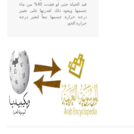
قيد الحياة حتى لو فقدت 40% من ماء
جسمها ويعود ذلك لقدرتها على تغيير
درجة حرارة جسمها تبعاً لتغير درجة
حرارة الجو،
- هل تعلم أن أبقراط كتب في الطب
أربعة مؤلفات هي: الحكم، الأدلة، تنظيم
التغذية، ورسالته في جروح الرأس.
ويعود له الفضل بأنه حرر الطب من
الدين والفلسفة.
- هل تعلم أن المرجان إفراز حيواني
يتكون في البحر ويتركب من مادة
كربونات الكلسيوم، وهو أحمر أو شديد
الحمرة وهو أجود أنواعه، ويمتاز بكبر
الحجم ويسمى الش
هل تعلم أن الأبسيد كلمة فرنسية اللفظ