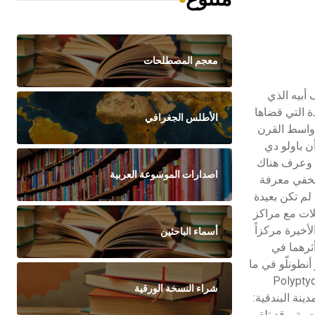
معجم المصطلحات
أ في محترف أبيه الذي
دة التي قضاها
الأطلس الجغرافي
ا أن المؤرخ سُمّونته (1453-1526) Summonte يذكر أن أنطونلّو تتلمذ في نابولي لفنان البلاط كولانتونيو Colantonio (أواسط القرن
ئق أن أنطونلّو كان في مسّينة سنة 1456، وكان له فيها محترفٌ يعمل فيه ويعلّم، وذلك حتى سنة 1461، وأن باولو دي
نطونلّو ذهب إلى بلاد الفلمنك، وعرف هناك
اصدارات الموسوعة العربية
نطونلّو لا يخفي معرفة
لم تكن بعيدة
لات مع مراكز
أخيرة مركزاً
أسماء الباحثين
المفسرين أوّلوا أثرهما في
نطونلّو في ما
 لوحة «مسّينه المتعددة» Polyptyque de Messine
شراء النسخة الورقية
قية). وفي سنة 1475 نفّذ أنطونلّو لوحات لمدينة البندقية:
ية. وقد تلقى