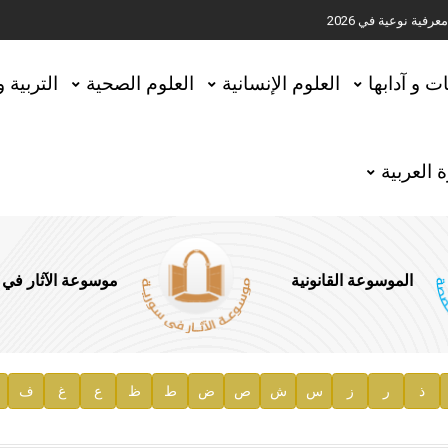
ية نوعية في 2026
تحقيق المخطوطات في العاصمة القطرية الدوحة
ات و آدابها
العلوم الإنسانية
العلوم الصحية
التربية 
 العربية
الموسوعة القانونية
موسوعة الآثار في
ذ
ر
ز
س
ش
ص
ض
ط
ظ
ع
غ
ف
ية