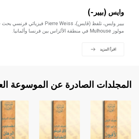
وايس (بيير-)
بيير وايس، تلفظ (ڤايس)، ierre Weiss
مولوز Mulhouse في منطقة الألزاس بين فرنسا وألمانيا.
اقرأ المزيد
المجلدات الصادرة عن الموسوعة الع