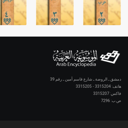
دمشق ـ الروضة ـ شارع قاسم أمين ـ رقم 39
هاتف: 3315204 - 3315205
فاكس: 3315207
ص.ب: 7296