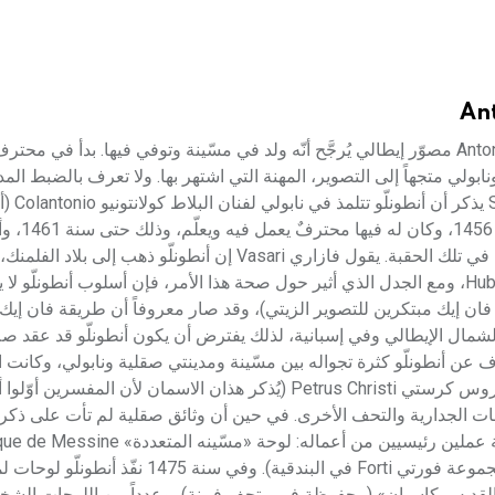
Ant
أنطونلّو دامسّينا (1430 ـ 1479) أنطونلّو دامسّينا Antonello Da Messina مصوّر إيطالي يُرجَّح أنّه ولد في مسّينة وتوفي فيها. بد
ونابولي متجهاً إلى التصوير، المهنة التي اشتهر بها. ولا تعرف بالضبط الم
في كل من البلدين، إل
الخامس عشر). وتفيد إحدى الوثا
تشاتشو Paolo di Ciacio وأخاه جوردانو Gorprdano كانا من تلاميذه في تلك الحقبة. يقول فازاري Vasari إن أ
الأخوين هوبرت ويان فان إيك[ر] (1375-1440) Hubert & Jan Van Eyck، ومع الجدل الذي أثير حول صحة هذا الأمر، فإن أسلوب أ
 فان إيك مبتكرين للتصوير الزيتي)، وقد صار معروفاً أن طريقة فان إيك 
شمال الإيطالي وفي إسبانية، لذلك يفترض أن يكون أنطونلّو قد عقد ص
 عن أنطونلّو كثرة تجواله بين مسّينة ومدينتي صقلية ونابولي، وكانت ال
لنشاط فني امتلأت القصور فيها بلوحات المشاهير مثل فان إيك وبتروس كرستي Petrus Christi (يُذكر هذان الاسمان لأن 
جات الجدارية والتحف الأخرى. في حين أن وثائق صقلية لم تأت على ذكر أ
بين سنة 1460 وسنة 1472. وفي سنتي 1473- 1474 نفذ في مِسّينة عملين رئيسيين من أعماله:
ولوحة «البشارة» لقصر أكرِيده Palazolo Acreide (محفوظة في مجموعة فورتي Forti في البند
ديس كاسيان» (محفوظة في متحف فيينة)، وعدداً من اللوحات الشخص