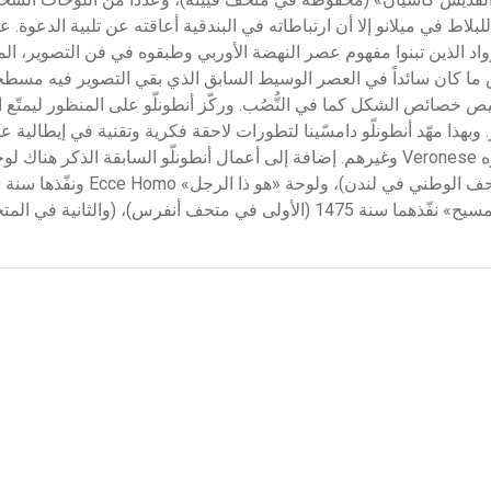
لاط في ميلانو إلا أن ارتباطاته في البندقية أعاقته عن تلبية الدعوة. عاد
رواد الذين تبنوا مفهوم عصر النهضة الأوربي وطبقوه في فن التصوير، ال
 ما كان سائداً في العصر الوسيط السابق الذي بقي التصوير فيه مسطح
خيص خصائص الشكل كما في النُّصُب. وركّز أنطونلّو على المنظور ليمتّع ا
وبهذا مهّد أنطونلّو دامسّينا لتطورات لاحقة فكرية وتقنية في إيطالية ع
عمالقة مجددين مثل تتسيانو Tiziano وتنتوريتو Tintoretto وفيرونيزه Veronese وغيرهم. إضافة إلى أعمال أنطونلّو السابقة
العا
(محفوظة في متحف متروبوليتان في نيويورك)، ولوحتان «لصلب المسيح» نفّذهما سنة 1475 (الأولى في متحف أنفرس)، 