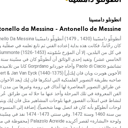
هيئة الموسوعة العربية تطلق موسوعات جديدة في عام 2026
انطونلو دامسينا
onello da Messina - Antonello de Messine
كان رخّاماً، فكانت هذه بداية إعداده الفني ثم تابع تعلمه في صقلّية 
صاحبه بطريقة التصوير الفلمنكية التي ابتكرها فان إيك (يعد الأخوان
عن طرائق التصوير المعاصرة لها آنذاك في رومة وغيرها من مدن ال
الفن المعروفة في تلك المرحلة وأخذ عنها ما حلا له من طرائق. عُرف
لوحات أنطونّلو بأنه كان قد اتصل بهما شخصياً)، إضافة إلى المنسو
لوحة «القديس سباستيان» (محفوظة في متحف درسدن)، ولوحة «الق