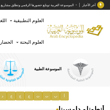
آخر الأخبار
الموسوعة العربية توسّع حضورها الرقمي وتطلق مشاريع معرف
فوز الأستاذ الدكتور وليد محمد السراقبي بجائزة كتارا ل
العلوم التطبيقية
اللغ
جائزة مجمع الملك سلمان العالمي للغة العربية 2025
الأستاذ إياد خالد الطباع مدير عام لهيئة الموسوعة العربية
العلوم البحتة
الحضارة
السيد محمد ياسين صالح وزيرا للثقافة
صدور المجلد الثامن من موسوعة الآثار في سورية
توصيات مجلس الإدارة
الموسوعة الطبية
صدور المجلد السابع من موسوعة الآثار في سورية
صدور المجلد الثامن عشر من الموسوعة الطبية
إعلان..
أ
ب
ت
ث
ج
ح
خ
د
دار الفكر الموزع الحصري لمنشورات هيئة الموسوعة العرب
أنطونلو دامسينا