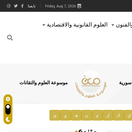
تابعنا:
Friday, Aug 7, 2026
والفنون
العلوم القانونية والاقتصادية
 سورية
موسوعة العلوم والتقانات
ق
ك
ل
م
ن
هـ
و
ي
متنوع