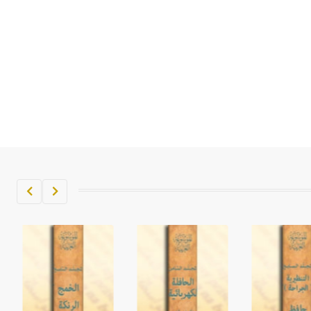
تم اعتمادها مصطلحاً أثرياً يستخدم في
العمارة عموماً وفي العمارة الدينية
الخاصة بالكنائس خصوصاً، وفي
الإنكليزية أب
- هل تعلم أن أبجر Abgar اسم معروف
جيداً يعود إلى عدد من الملوك الذين
حكموا مدينة إديسا (الرها) من أبجر الأول
وحتى التاسع، وهم ينتسبون إلى أسرة
أوسروين
- هل تعلم أن الأبجدية الكنعانية تتألف من
/22/ علامة كتابية sign تكتب منفصلة
غير متصلة، وتعتمد المبدأ الأكوروفوني،
حيث تقتصر القيمة الصوتية للعلامة الك