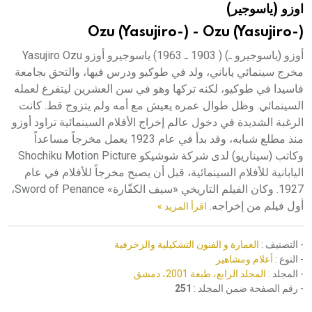
اوزو (ياسوجير)
هيئة الموسوعة العربية تطلق موسوعات جديدة في عام 2026
Ozu (Yasujiro-) - Ozu (Yasujiro-)
أوزو (ياسوجيرو ـ) ( 1903 ـ 1963) ياسوجيرو أوزو Yasujiro Ozu
مخرج سينمائي ياباني، ولد في طوكيو ودرس فيها، والتحق بجامعة
فاسيدا في طوكيو، لكنه تركها وهو في سن العشرين ليتفرغ لعمله
السينمائي. وظل طوال عمره يعيش مع أمه ولم يتزوج قط. كانت
الرغبة الشديدة في دخول عالم إخراج الأفلام السينمائية تراود أوزو
منذ مطلع شبابه، وقد بدأ في عام 1923 يعمل مخرجاً مساعداً
وكاتب (سيناريو) لدى شركة شوشيكو Shochiku Motion Picture
اليابانية للأفلام السينمائية، قبل أن يصبح مخرجاً للأفلام في عام
1927. وكان الفيلم التاريخي «سيف الكفّارة» Sword of Penance،
أول فيلم من إخراجه.
اقرأ المزيد »
- التصنيف :
العمارة و الفنون التشكيلية والزخرفية
- النوع :
أعلام ومشاهير
- المجلد :
المجلد الرابع، طبعة 2001، دمشق
- رقم الصفحة ضمن المجلد :
251