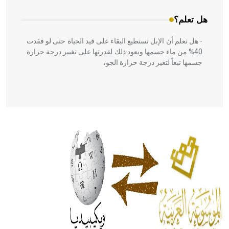
هل تعلم؟
- هل تعلم أن الإبل تستطيع البقاء على قيد الحياة حتى لو فقدت
40% من ماء جسمها ويعود ذلك لقدرتها على تغيير درجة حرارة
جسمها تبعاً لتغير درجة حرارة الجو،
- هل تعلم أن أبقراط كتب في الطب أربعة مؤلفات هي:
الحكم، الأدلة، تنظيم التغذية، ورسالته في جروح الرأس. ويعود
له الفضل بأنه حرر الطب من الدين والفلسفة.
- هل تعلم أن المرجان إفراز حيواني يتكون في البحر ويتركب
من مادة كربونات الكلسيوم، وهو أحمر أو شديد الحمرة وهو
أجود أنواعه، ويمتاز بكبر الحجم ويسمى الش