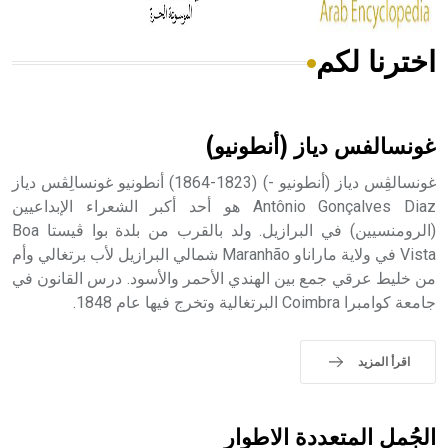
اخترنا لكم
هل تعلم أن الأبسيد كلمة فرنسية اللفظ تم اعتمادها مصطلحاً
أثرياً يستخدم في العمارة عموماً وفي العمارة الدينية الخاصة
بالكنائس خصوصاً، وفي الإنكليزية أب
غونسالفس دياز (أنطونيو)
غونسالڤِس دياز (أنطونيو -) (1823-1864) أنطونيو غونسالِڤس دياز
Antônio Gonçalves Diaz هو أحد أكبر الشعراء الإبداعيين
(الرومنسيين) في البرازيل. ولد بالقرب من بلدة بوا ڤيستا Boa
- هل تعلم أن أبجر Abgar اسم معروف جيداً يعود إلى عدد من
الملوك الذين حكموا مدينة إديسا (الرها) من أبجر الأول وحتى
Vista في ولاية ماراناو Maranhão شمالي البرازيل لأب برتغالي وأم
التاسع، وهم ينتسبون إلى أسرة أوسروين
من خليط عرقي جمع بين الهندي الأحمر والأسود. درس القانون في
جامعة كوامبرا Coimbra البرتغالية وتخرج فيها عام 1848.
اقرأ المزيد
- هل تعلم أن الأبجدية الكنعانية تتألف من /22/ علامة كتابية
sign تكتب منفصلة غير متصلة، وتعتمد المبدأ الأكوروفوني،
حيث تقتصر القيمة الصوتية للعلامة الك
الجُمل المتعددة الاطوار