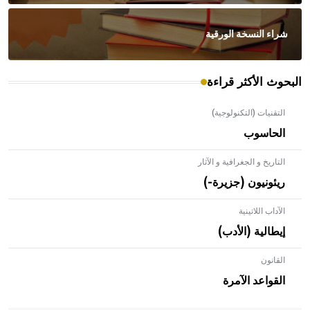
شراء النسخة الورقية
البحوث الأكثر قراءة
التقنيات (التكنولوجية)
الحاسوب
التاريخ و الجغرافية و الآثار
ريئونيون (جزيرة-)
الآداب اللاتينية
إيطالية (الأدب)
القانون
- هل تعلم أن الأبلق نوع من الفنون الهندسية التي ارتبطت
بالعمارة الإسلامية في بلاد الشام ومصر خاصة، حيث يحرص
القواعد الآمرة
المعمار على بناء مداميكه وخاصة في الواجهات