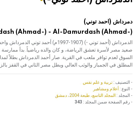
هيئة الموسوعة العربية تطلق موسوعات جديدة في عام 2026
دمرداش (احمد توني)
ash (Ahmad-) - Al-Damurdash (Ahmad-)
الدمرداش (أحمد توني -) (1907-1997م) 
صعيد مصر لأسرة تعشق الرياضة، و كان والده رياضياً. بدأ ممارس
المطلق في الجمباز والوثب العالي وبطل مصر الثاني في القفز بال
- التصنيف :
تربية و علم نفس
- النوع :
أعلام ومشاهير
- المجلد :
المجلد التاسع، طبعة 2004، دمشق
- رقم الصفحة ضمن المجلد :
343