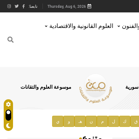
تابعنا:
Thursday, Aug 6, 2026
والفنون
العلوم القانونية والاقتصادية
 سورية
موسوعة العلوم والتقانات
ق
ك
ل
م
ن
هـ
و
ي
متنوع