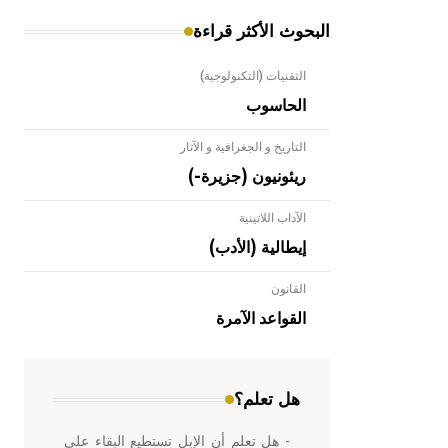
البحوث الأكثر قراءة
التقنيات (التكنولوجية)
الحاسوب
التاريخ و الجغرافية و الآثار
ريئونيون (جزيرة-)
الآداب اللاتينية
إيطالية (الأدب)
القانون
- هل تعلم أن الأبلق نوع من الفنون
الهندسية التي ارتبطت بالعمارة الإسلامية
القواعد الآمرة
في بلاد الشام ومصر خاصة، حيث يحرص
المعمار على بناء مداميكه وخاصة في
الواجهات
هل تعلم؟
- هل تعلم أن الإبل تستطيع البقاء على