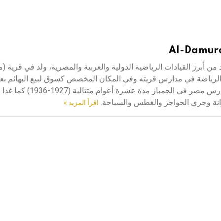
Al-Damurd
أحمد توني الدمرداش واحد من أبرز القيادات الرياضية الدولية والعربية والمصرية، ولد في قرية
ة الرياضة في مدارس قريته وفي المكان المخصص كسوق لبيع البهائم ب
السوق لعدم توافر ملعب في القرية. صار أحمد الدمرداش بطلاً لمدارس
زانة وجري الحواجز والغطس والسباحة.
اقرأ المزيد »