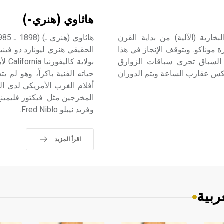
هاثاوي (هنري-)
خارية (الآلية) من بداية القرن
أول سباق لهذه الرياضة عام 1904 في إمارة موناكو. ويتوقف الإنجاز في هذا
 السباق تجري سباقات الزوارق
بعكس عقارب الساعة ويتم الدوران
حياته الفنية باكراً، وهو لم 
وفريد نيبلو Fred Niblo.
اقرأ المزيد
ربية