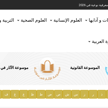
ية نوعية في 2026
تحقيق المخطوطات في العاصمة القطرية الدوحة
ات و آدابها
العلوم الإنسانية
العلوم الصحية
التربية 
 العربية
الموسوعة القانونية
موسوعة الآثار في
ذ
ر
ز
س
ش
ص
ض
ط
ظ
ع
غ
ف
ية