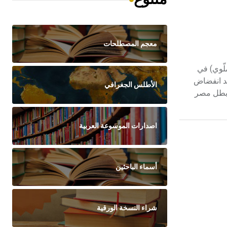
معجم المصطلحات
 (ملّوي) في
عد انفضاض
الأطلس الجغرافي
 مصر في الجمباز مدة عشرة أعوام متتالية (1927-1936) كما غدا بطل مصر
اصدارات الموسوعة العربية
أسماء الباحثين
شراء النسخة الورقية