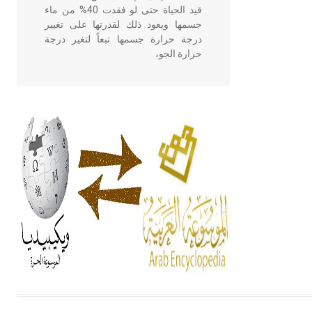
قيد الحياة حتى لو فقدت 40% من ماء
جسمها ويعود ذلك لقدرتها على تغيير
درجة حرارة جسمها تبعاً لتغير درجة
حرارة الجو،
- هل تعلم أن أبقراط كتب في الطب
أربعة مؤلفات هي: الحكم، الأدلة، تنظيم
التغذية، ورسالته في جروح الرأس.
ويعود له الفضل بأنه حرر الطب من
الدين والفلسفة.
- هل تعلم أن المرجان إفراز حيواني
يتكون في البحر ويتركب من مادة
كربونات الكلسيوم، وهو أحمر أو شديد
الحمرة وهو أجود أنواعه، ويمتاز بكبر
الحجم ويسمى الش
هل تعلم أن الأبسيد كلمة فرنسية اللفظ