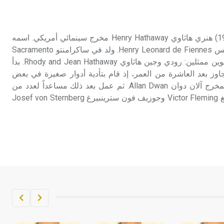
تم اعتمادها مصطلحاً أثرياً يستخدم في
العمارة عموماً وفي العمارة الدينية
الخاصة بالكنائس خصوصاً، وفي
هاثاوي (هنري ـ) (1898 ـ 1985) هنري هاثاوي Henry Hathaway مخرج سينمائي أمريكي. اسمه
الإنكليزية أب
الحقيقي هنري ليونارد دو فينيس Henry Leonard de Fiennes. ولد في ساكرامنتو Sacramento
بولاية كاليفورنيا California لأبوين ممثلين: رودي وجين هاثاوي Rhody and Jean Hathaway. بدأ
- هل تعلم أن أبجر Abgar اسم معروف
يتجاوز بعد العاشرة من العمر، إذ قام بتأدية أدوار صغيرة في بعض
جيداً يعود إلى عدد من الملوك الذين
أفلام الغرب الأمريكي لدى المخرج آلان دوان Allan Dwan. ثم عمل بعد ذلك مساعداً لعدد من
حكموا مدينة إديسا (الرها) من أبجر الأول
المخرجين مثل: فيكتور فليمينغ Victor Fleming وجوزيف فون سترينبيرغ Josef von Sternberg
وحتى التاسع، وهم ينتسبون إلى أسرة
أوسروين
- هل تعلم أن الأبجدية الكنعانية تتألف من
/22/ علامة كتابية sign تكتب منفصلة
غير متصلة، وتعتمد المبدأ الأكوروفوني،
حيث تقتصر القيمة الصوتية للعلامة الك