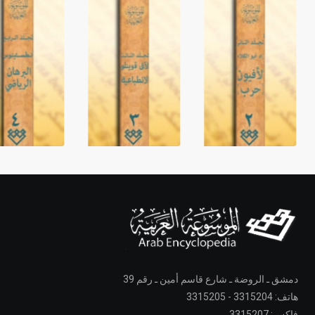
دمشق ـ الروضة ـ شارع قاسم أمين ـ رقم 39
هاتف: 3315204 - 3315205
فاكس: 3315207