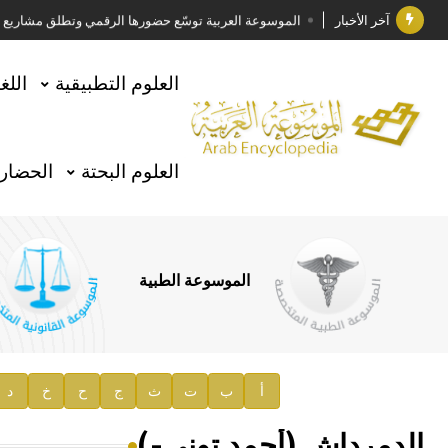
آخر الأخبار
الموسوعة العربية توسّع حضورها الرقمي وتطلق مشاريع معرف
فوز الأستاذ الدكتور وليد محمد السراقبي بجائزة كتارا ل
العلوم التطبيقية
اللغ
جائزة مجمع الملك سلمان العالمي للغة العربية 2025
الأستاذ إياد خالد الطباع مدير عام لهيئة الموسوعة العربية
العلوم البحتة
الحضارة
السيد محمد ياسين صالح وزيرا للثقافة
صدور المجلد الثامن من موسوعة الآثار في سورية
توصيات مجلس الإدارة
الموسوعة الطبية
صدور المجلد السابع من موسوعة الآثار في سورية
صدور المجلد الثامن عشر من الموسوعة الطبية
إعلان..
أ
ب
ت
ث
ج
ح
خ
د
دار الفكر الموزع الحصري لمنشورات هيئة الموسوعة العرب
الدمرداش (أحمد توني-)