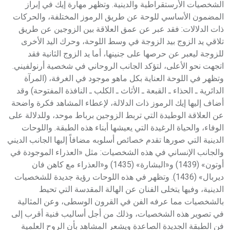
الشخصيات الأرستقراطية والدينية. وتظهر مهارة إيك في إبراز
المضمون الأساسي للوحة عن طريق الرموز المختلفة، والحركات
ذات الدلالات: فقد عبر عن عمق العلاقة بين الزوجين عن طريق
تلاقي يد الزوج بيد الزوجة في وسط اللوحة، وحرك اليد الأخرى
للزوجة ليعبر عن حرصها على جنينها، أما يد الزوج الثانية فقد
اتجهت نحو الأعلى، لتؤكد الجانب الروحاني في شخصية أرنولفيني.
وتظهر في اللوحة العناية بكل ماهو موجود في الغرفة، (المرآة
الدائرية ـ الحذاء ـ القبعة ـ الأثاث ـ الكلب ـ النافذة المفتوحة) وقد
أضاف إليها إيك الرموز ذات الدلالة، لإعطاء المشاهد فكرة واضحة
عن العلاقة الوطيدة التي تربط الزوجين برباط موحد، وللدلالة على
الوفاء، والحياة الرغيدة التي يعيشها أبناء هذه الطبقة. واللوحات
الدينية التي صورها تقدم خصائص أسلوبه مضافاً إليها الجانب الديني
والجانب الإنساني في هذه الشخصيات: مثل «العذراء الموجودة في
أوتون» (1439) و«البشارة» (1435) و«العذراء مع كاهن فان
ديربال» (1436). وتظهر في هذه اللوحات رؤية جديدة للشخصيات
الدينية، وفيها يتخلى الفنان عن الهالة المقدسة التي تحيط
بالشخصيات مما عرفه الفن في القرون الوسطى، وعن المثالية
في تصوير هذه الشخصيات، وذلك من أجل أساليب فنية أقرب إلى
فن الطبقة الجديدة الصاعدة ويشعر المشاهد بأن الروح العلمية