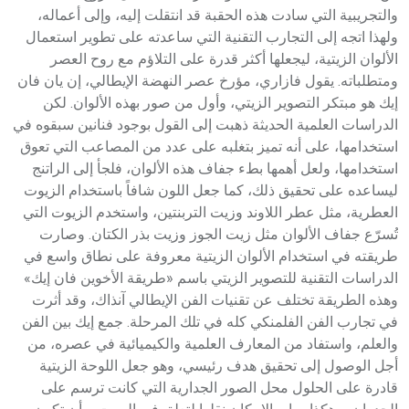
والتجريبية التي سادت هذه الحقبة قد انتقلت إليه، وإلى أعماله،
ولهذا اتجه إلى التجارب التقنية التي ساعدته على تطوير استعمال
الألوان الزيتية، ليجعلها أكثر قدرة على التلاؤم مع روح العصر
ومتطلباته. يقول فازاري، مؤرخ عصر النهضة الإيطالي، إن يان فان
إيك هو مبتكر التصوير الزيتي، وأول من صور بهذه الألوان. لكن
الدراسات العلمية الحديثة ذهبت إلى القول بوجود فنانين سبقوه في
استخدامها، على أنه تميز بتغلبه على عدد من المصاعب التي تعوق
استخدامها، ولعل أهمها بطء جفاف هذه الألوان، فلجأ إلى الراتنج
ليساعده على تحقيق ذلك، كما جعل اللون شافاً باستخدام الزيوت
العطرية، مثل عطر اللاوند وزيت التربنتين، واستخدم الزيوت التي
تُسرّع جفاف الألوان مثل زيت الجوز وزيت بذر الكتان. وصارت
طريقته في استخدام الألوان الزيتية معروفة على نطاق واسع في
الدراسات التقنية للتصوير الزيتي باسم «طريقة الأخوين فان إيك»
وهذه الطريقة تختلف عن تقنيات الفن الإيطالي آنذاك، وقد أثرت
في تجارب الفن الفلمنكي كله في تلك المرحلة. جمع إيك بين الفن
والعلم، واستفاد من المعارف العلمية والكيميائية في عصره، من
أجل الوصول إلى تحقيق هدف رئيسي، وهو جعل اللوحة الزيتية
قادرة على الحلول محل الصور الجدارية التي كانت ترسم على