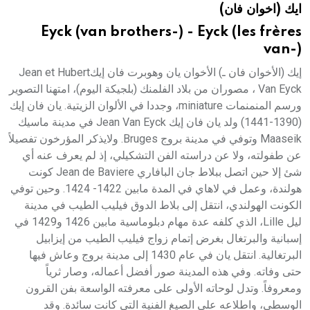
ايك (اخوان فان)
هيئة الموسوعة العربية تطلق موسوعات جديدة في عام 2026
Eyck (van brothers-) - Eyck (les frères
van-)
إيك (الأخوان فان ـ) الأخوان يان وهوبرت فان إيكJean et Hubert
Van Eyck ، مصوران من بلاد الفلمنك (بلجيكة اليوم)، امتهنا التصوير
ورسم المنمنمات miniature، وجددا في الألوان الزيتية. يان فان إيك
(1390-1441) ولد يان فان إيك Jean Van Eyck في مدينة ماسيك
Maaseik وتوفي في مدينة بروج Bruges. ولايذكر المؤرخون تفصيلاً
عن طفولته، ولا عن دراسته الفن التشكيلي، إذ لم يعرف عنه أي
شئ إلا حين اتصل ببلاط جان البافاري Jean de Baviere كونت
هولندة، وعمل في لاهاي في المدة مابين 1422- 1424. وحين توفي
الكونت الهولندي، انتقل إلى بلاط الدوق فيليب الطيب في مدينة
ليل Lille، الذي كلفه عدة مهام دبلوماسية مابين 1426 و1429 في
إسبانية والبرتغال بغرض إتمام زواج فيليب الطيب من إيزابيل
البرتغالية. انتقل يان في عام 1430 إلى مدينة بروج وعاش فيها
حتى وفاته. وفي هذه المدينة صور أفضل أعماله، وصار ثرياً
ومعروفاً. وتدل لوحاته الأولى على معرفته الواسعة بفن القرون
الوسطى، واطلاعه على الصيغ الفنية التي كانت سائدة. وقد