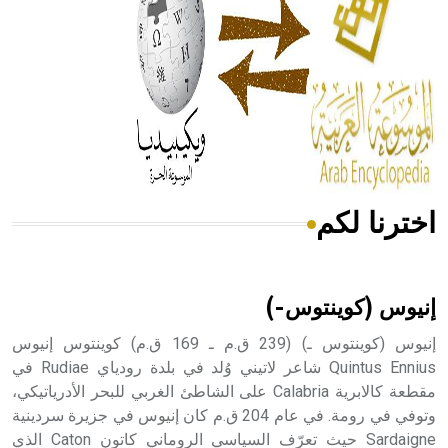
- هل تعلم أن المرجان إفراز حيواني يتكون في البحر ويتركب
من مادة كربونات الكلسيوم، وهو أحمر أو شديد الحمرة وهو
أجود أنواعه، ويمتاز بكبر الحجم ويسمى الش
اخترنا لكم
هل تعلم أن الأبسيد كلمة فرنسية اللفظ تم اعتمادها مصطلحاً
أثرياً يستخدم في العمارة عموماً وفي العمارة الدينية الخاصة
بالكنائس خصوصاً، وفي الإنكليزية أب
إنيوس (كوينتوس-)
إنيوس (كوينتوس ـ) (239 ق.م ـ 169 ق.م) كوينتوس إنيوس
Quintus Ennius شاعر لاتيني وُلد في بلدة رودياي Rudiae في
مقطعة كالابرية Calabria على الشاطئ الغربي للبحر الأدرياتيكي،
- هل تعلم أن أبجر Abgar اسم معروف جيداً يعود إلى عدد من
الملوك الذين حكموا مدينة إديسا (الرها) من أبجر الأول وحتى
وتوفي في رومة. في عام 204 ق.م كان إنيوس في جزيرة سردينية
التاسع، وهم ينتسبون إلى أسرة أوسروين
Sardaigne حيث تعرّف السياسي الروماني كاتون Caton الذي