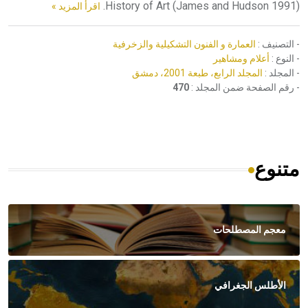
History of Art (James and Hudson 1991).
اقرأ المزيد »
- التصنيف :
العمارة و الفنون التشكيلية والزخرفية
- النوع :
أعلام ومشاهير
- المجلد :
المجلد الرابع، طبعة 2001، دمشق
- رقم الصفحة ضمن المجلد :
470
متنوع
معجم المصطلحات
الأطلس الجغرافي