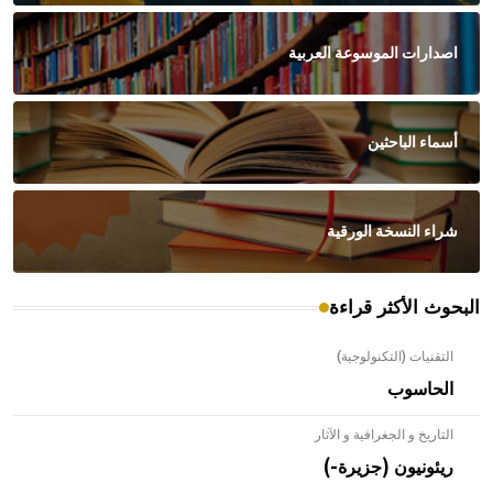
اصدارات الموسوعة العربية
أسماء الباحثين
شراء النسخة الورقية
البحوث الأكثر قراءة
التقنيات (التكنولوجية)
الحاسوب
التاريخ و الجغرافية و الآثار
ريئونيون (جزيرة-)