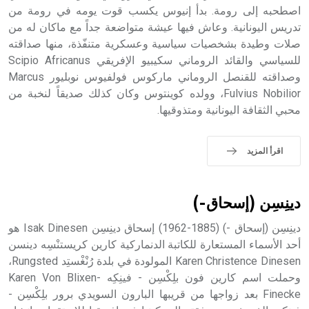
اصطحبه إلى رومة. بدأ إنيوس يكسب قوت يومه في رومة من
تدريس اليونانية. وعاش فيها عيشة متواضعة جداً مع ماكان له من
صلات وطيدة بشخصيات سياسية وعسكرية متنفّذة، منها صداقته
للسياسي والقائد الروماني سكيبيو الإفريقي Scipio Africanus
- هل تعلم أن الأبجدية الكنعانية تتألف من /22/ علامة كتابية
وصداقته للقنصل الروماني ماركوس فولفيوس نوبليور Marcus
sign تكتب منفصلة غير متصلة، وتعتمد المبدأ الأكوروفوني،
Fulvius Nobilior، وولده كوينتوس وكان كذلك صديقاً لنخبة من
حيث تقتصر القيمة الصوتية للعلامة الك
محبي الثقافة اليونانية ومتذوقيها.
اقرأ المزيد
دينِسِن (إسحاق-)
دينِسِن (إسحاق -) (1885-1962) إسحاق دينِسِن Isak Dinesen هو
أحد الأسماء المستعارة للكاتبة الدنماركية كارين كريستنْسِه دينسن
Karen Christence Dinesen المولودة في بلدة رُنْغْستِد Rungsted،
وحملت اسم كارين فون بلِكْسِن - فينِكِه Karen Von Blixen-
Finecke بعد زواجها من قريبها البارون السويدي برور بلِكْسِن -