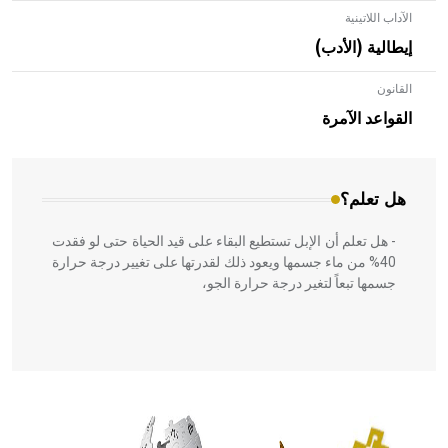
الآداب اللاتينية
إيطالية (الأدب)
القانون
- هل تعلم أن الأبلق نوع من الفنون الهندسية التي ارتبطت
بالعمارة الإسلامية في بلاد الشام ومصر خاصة، حيث يحرص
القواعد الآمرة
المعمار على بناء مداميكه وخاصة في الواجهات
هل تعلم؟
- هل تعلم أن الإبل تستطيع البقاء على قيد الحياة حتى لو فقدت
40% من ماء جسمها ويعود ذلك لقدرتها على تغيير درجة حرارة
جسمها تبعاً لتغير درجة حرارة الجو،
- هل تعلم أن أبقراط كتب في الطب أربعة مؤلفات هي:
الحكم، الأدلة، تنظيم التغذية، ورسالته في جروح الرأس. ويعود
له الفضل بأنه حرر الطب من الدين والفلسفة.