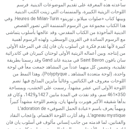
ساعدته هذه المعرفة على تقديم الموضوعات الدينية. فرسم
اللوحات الزيتية الكبيرة، والمنمنمات التي زينت الكتب الدينية.
وبينها كتاب «صلوات ميلانو ـ تورينو» Heures de Milan-Turin. وفي
هذا الكتاب مجموعة من الرسوم المنمنمة التي تصور القصص
الدينية المأخوذة من الكتاب المقدس، وقد عالجها بأسلوب يتماشى
مع الرسوم السائدة في القرون الوسطى، ولهذه الرسوم أهمية
كبيرة لأنها تقدم فكرة عن أسلوب يان فان إيك في المرحلة الأولى
من إنتاجه. وبين أعماله الزيتية الأولى لوحتان كبيرتان في كاتدرائية
سان بافون Saint Bavon في مدينة غاند Gand وقد رسمتا بطريقة
تقليدية، وتضمن كل منهما عدداً من المشاهد جمعت معاً في لوحة
واحدة، (لوحة متعددة المشاهد ـ Polyptyque)، وهذا النمط من
اللوحات معروف في الكنائس، وغالباً مايزين المذابح فيها. تضم
اللوحة الأولى اثني عشر مشهداً، رسمت على الخشب، وبمساحة
350×461 سم، وقد نفذت في المدة مابين 1427و1429، وكان قد
بدأها شقيقه الأكبر هوبرت وأتمها يان، وتضم اللوحة مشهداً كبيراً
ومهماً يعرف باسم «عبادة الحمل الصوفي» L'adoration de
L'agneau mystique، وقد أثارت اللوحة الاهتمام، وإعجاب النقاد
والفنانين، لما قدمته من جانب إنساني مألوف في أسلوب يان فان