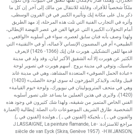
الجدران، وهكذا صار بالإمكان نقلها لتعلق في البيوت، وأن تكون
ملكاً شخصياً للأفراد، وقابلة للانتقال من مالك إلى آخر. إن كل ما
ذكر يدل على مكانة إيك وتأثيره الكبير في فن القرون الوسطى،
وأثره في التجارب الفنية التي تلت هذه المرحلة، إذ مهد الطريق
أمام التحولات الكبيرة التي عرفها الفن في عصر النهضة الإيطالي،
ولهذا وصف بأنه فنان سابق لعصره، سواء في أسلوبه «الواقعي ـ
الطبيعي» أم في المضمون الإنساني لأعماله، أو في «التقنية» التي
قدمها للفن التشكيلي. هوبرت فان إيك (1366- 1426) لايعرف
الكثير عن هوبرت إلا أنه الشقيق الأكبر ليان، وقد ولد في مدينة
ماسيك، وتوفي في مدينة بروج . أسهم هوبرت في تصوير لوحة
«عبادة الحمل الصوفي» المتعددة المشاهد، وهي في مدينة غاند
قبيل وفاته، ولايذكر المؤرخون له سوى لوحة «الصلب» (1420)
وهي في متحف المتروبوليتان في نيويورك، ولوحة «يوم القيامة»
(1420)، ولايرى في هذين العملين ما يساعد على تصور أسلوبه
الفني الخاص المتميز من شقيقه، ولهذا شك كثيرون في وجود هذه
الشخصية. طارق الشريف الموضوعات ذات الصلة: إيطالية (العمارة
والفنون في ـ ) ـ بلجيكة (الفنون في ـ ) ـ هولندة (الفنون في ـ).
مراجع للاستزادة: -J.LASSAIGNE, La peinture flamande, Le
siècle de van Eyck (Skira, Genève 1957). -H.W.JANSON,