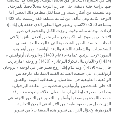
إيك في اختياره الأشخاص من الحياة اليومية، ودراسة كل شخصية
فيها دراسة فنية دقيقة، حتى صارت اللوحة سجلاً دقيقاً للمرحلة،
وما تتضمنه من أفكار دينية، وراصداً لكل مظاهر ذلك العصر. أما
اللوحة الثانية وهي تتألف من ثمانية مشاهد فقد رسمت عام 1432
بمساحة 350×223سم، ويظهر فيها التطور الذي حققه يان إيك، إذ
ازدادت لوحاته متانة وقوة، وبرزت الكتل والحجوم في صور
الأشخاص بوضوح تام، لكن تجربته لم تحقق أفضل نتائجها إلا في
لوحاته الخاصة بالصور الشخصية التي عالجت البعد النفسي
للشخصيات، والشفافية اللونية والدقة الواقعية. ومن أهم هذه
الصور: «رجل يرتدي عمامة»، (عام 1433) و«الزوجان أرنولفيني»،
(1434) و«الكاردينال نيكولا البرغاتي» (1430) وزوجته «مارغريت
فان إيك» (1439). وقد قدّم إيك أروع تعبير فني في لوحته «الزوجان
أرنولفيني» التي جمعت الصياغة الفنية المتكاملة مازجة بين
الواقعية ـ الطبيعية في التفاصيل، والشفافية اللونية، والعمق
الداخلي للشخصين. وأرنولفيني شخصية من الطبقة البرجوازية
وصاحب مصرف إيطالي ارتبط الفنان بعلاقة وطيدة معه. وقد
حققت اللوحة بموضوعها وأسلوبها، التعبير عن التطور الاجتماعي
الذي حصل مِن صعود طبقة من الأثرياء في المدن التجارية
المزدهرة، وتحوُّل الفن إلى تصوير هذه الطبقة بدلاً من تصوير