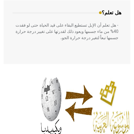
هل تعلم؟
- هل تعلم أن الإبل تستطيع البقاء على قيد الحياة حتى لو فقدت
40% من ماء جسمها ويعود ذلك لقدرتها على تغيير درجة حرارة
جسمها تبعاً لتغير درجة حرارة الجو،
- هل تعلم أن أبقراط كتب في الطب أربعة مؤلفات هي:
الحكم، الأدلة، تنظيم التغذية، ورسالته في جروح الرأس. ويعود
له الفضل بأنه حرر الطب من الدين والفلسفة.
- هل تعلم أن المرجان إفراز حيواني يتكون في البحر ويتركب
من مادة كربونات الكلسيوم، وهو أحمر أو شديد الحمرة وهو
أجود أنواعه، ويمتاز بكبر الحجم ويسمى الش