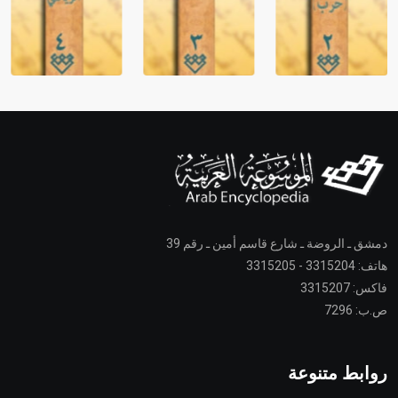
دمشق ـ الروضة ـ شارع قاسم أمين ـ رقم 39
هاتف: 3315204 - 3315205
فاكس: 3315207
ص.ب: 7296
روابط متنوعة