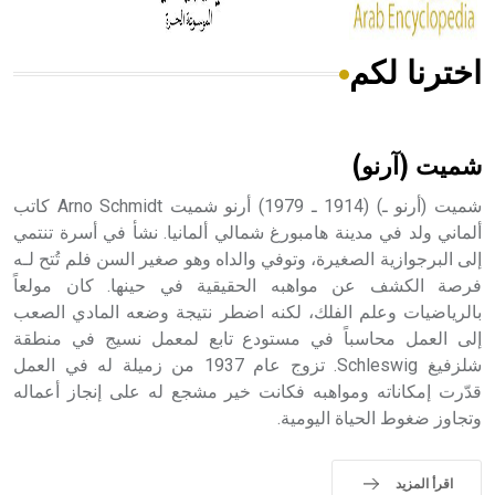
اخترنا لكم
هل تعلم أن الأبسيد كلمة فرنسية اللفظ تم اعتمادها مصطلحاً
أثرياً يستخدم في العمارة عموماً وفي العمارة الدينية الخاصة
بالكنائس خصوصاً، وفي الإنكليزية أب
شميت (آرنو)
شميت (أرنو ـ) (1914 ـ 1979) أرنو شميت Arno Schmidt كاتب
ألماني ولد في مدينة هامبورغ شمالي ألمانيا. نشأ في أسرة تنتمي
إلى البرجوازية الصغيرة، وتوفي والداه وهو صغير السن فلم تُتح لـه
- هل تعلم أن أبجر Abgar اسم معروف جيداً يعود إلى عدد من
الملوك الذين حكموا مدينة إديسا (الرها) من أبجر الأول وحتى
فرصة الكشف عن مواهبه الحقيقية في حينها. كان مولعاً
التاسع، وهم ينتسبون إلى أسرة أوسروين
بالرياضيات وعلم الفلك، لكنه اضطر نتيجة وضعه المادي الصعب
إلى العمل محاسباً في مستودع تابع لمعمل نسيج في منطقة
شلزفيغ Schleswig. تزوج عام 1937 من زميلة له في العمل
قدّرت إمكاناته ومواهبه فكانت خير مشجع له على إنجاز أعماله
وتجاوز ضغوط الحياة اليومية.
- هل تعلم أن الأبجدية الكنعانية تتألف من /22/ علامة كتابية
sign تكتب منفصلة غير متصلة، وتعتمد المبدأ الأكوروفوني،
حيث تقتصر القيمة الصوتية للعلامة الك
اقرأ المزيد