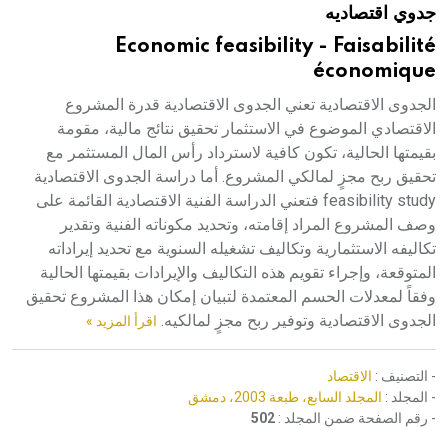
جدوي اقتصاديه
هيئة الموسوعة العربية تطلق موسوعات جديدة في عام 2026
Economic feasibility - Faisabilité
économique
الجدوى الاقتصادية تعني الجدوى الاقتصادية قدرة المشروع
الاقتصادي الموضوع في الاستثمار تحقيق نتائج مالية، مقومة
بقيمتها الحالية، تكون كافية لاسترداد رأس المال المستثمر مع
تحقيق ربح مجزٍ لمالكي المشروع. أما دراسة الجدوى الاقتصادية
feasibility study فتعني الدراسة الفنية الاقتصادية القائمة على
وصف المشروع المراد إقامته، وتحديد مكوناته الفنية وتقدير
تكاليفه الاستثمارية وتكاليف تشغيله السنوية مع تحديد إيراداته
المتوقعة، وإجراء تقويم هذه التكاليف والإيرادات بقيمتها الحالية
وفقاً لمعدلات الحسم المعتمدة لتبيان إمكان هذا المشروع تحقيق
الجدوى الاقتصادية وتوفير ربح مجزٍ لمالكيه.
اقرأ المزيد »
- التصنيف :
الاقتصاد
- المجلد :
المجلد السابع، طبعة 2003، دمشق
- رقم الصفحة ضمن المجلد :
502