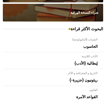
شراء النسخة الورقية
البحوث الأكثر قراءة
التقنيات (التكنولوجية)
الحاسوب
الآداب اللاتينية
إيطالية (الأدب)
التاريخ و الجغرافية و الآثار
ريئونيون (جزيرة-)
القانون
- هل تعلم أن الأبلق نوع من الفنون الهندسية التي ارتبطت
بالعمارة الإسلامية في بلاد الشام ومصر خاصة، حيث يحرص
القواعد الآمرة
المعمار على بناء مداميكه وخاصة في الواجهات