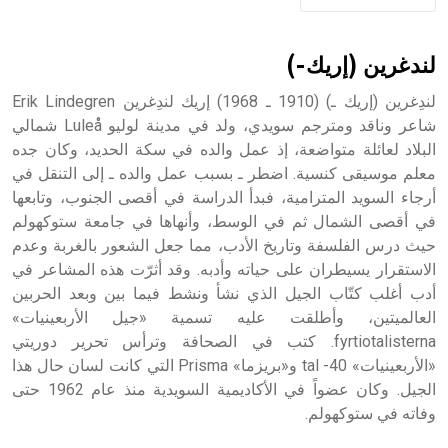
لندغرين (إريك-)
لندِغرين (إريك ـ) (1910 ـ 1968) إريك لندِغرين Erik Lindegren
شاعر وناقد ومترجم سويدي، ولد في مدينة لوليو Luleå شمالي
البلاد لعائلة متواضعة، إذ عمل والده في سكة الحديد، وكان جده
معلم موسيقى كنسية. اضطر ـ بسبب عمل والده ـ إلى التنقل في
أرجاء السويد المترامية، فبدأ الدراسة في أقصى الجنوب، وتابعها
في أقصى الشمال ثم في الوسط، وأنهاها في جامعة ستوكهولم
حيث درس الفلسفة وتاريخ الأدب، مما جعل الشعور بالغربة وعدم
الاستقرار يسيطران على حياته وأدبه. وقد أثرّت هذه المشاعر في
أدب أغلب كتّاب الجيل الذي نشأ ونشط فيما بين وبعد الحربين
العالميتين، وأطلقت عليه تسمية «جيل الأربعينيات»
fyrtiotalisterna. كتب في الصحافة وترأس تحرير دوريتي
«الأربعينيات» 40- tal و«بريزما» Prisma التي كانت لسان حال هذا
الجيل. وكان عضواً في الأكاديمية السويدية منذ عام 1962 حتى
وفاته في ستوكهولم.