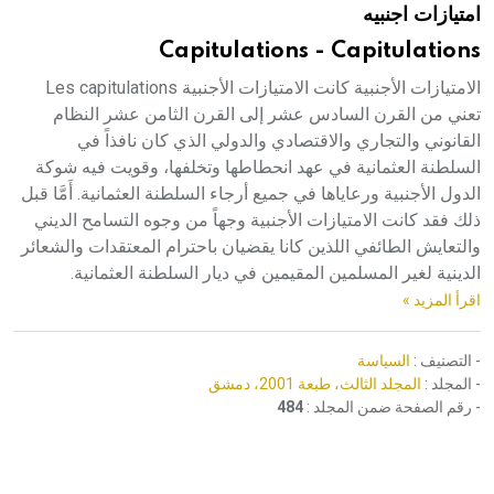
امتيازات اجنبيه
هيئة الموسوعة العربية تطلق موسوعات جديدة في عام 2026
Capitulations - Capitulations
الامتيازات الأجنبية كانت الامتيازات الأجنبية Les capitulations
تعني من القرن السادس عشر إلى القرن الثامن عشر النظام
القانوني والتجاري والاقتصادي والدولي الذي كان نافذاً في
السلطنة العثمانية في عهد انحطاطها وتخلفها، وقويت فيه شوكة
الدول الأجنبية ورعاياها في جميع أرجاء السلطنة العثمانية. أَمَّا قبل
ذلك فقد كانت الامتيازات الأجنبية وجهاً من وجوه التسامح الديني
والتعايش الطائفي اللذين كانا يقضيان باحترام المعتقدات والشعائر
الدينية لغير المسلمين المقيمين في ديار السلطنة العثمانية.
اقرأ المزيد »
- التصنيف :
السياسة
- المجلد :
المجلد الثالث، طبعة 2001، دمشق
- رقم الصفحة ضمن المجلد :
484