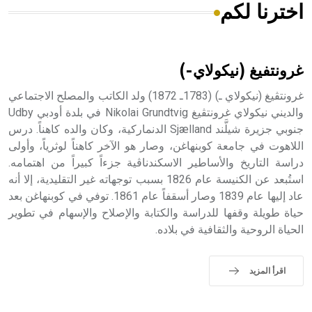
اخترنا لكم
هل تعلم أن الأبسيد كلمة فرنسية اللفظ تم اعتمادها مصطلحاً
أثرياً يستخدم في العمارة عموماً وفي العمارة الدينية الخاصة
بالكنائس خصوصاً، وفي الإنكليزية أب
غرونتفيغ (نيكولاي-)
غرونتڤيغ (نيكولاي ـ) (1783ـ 1872) ولد الكاتب والمصلح الاجتماعي
والديني نيكولاي غرونتڤيغ Nikolai Grundtvig في بلدة أودبي Udby
جنوبي جزيرة شيلَّند Sjælland الدنماركية، وكان والده كاهناً. درس
- هل تعلم أن أبجر Abgar اسم معروف جيداً يعود إلى عدد من
الملوك الذين حكموا مدينة إديسا (الرها) من أبجر الأول وحتى
اللاهوت في جامعة كوبنهاغن، وصار هو الآخر كاهناً لوثرياً، وأولى
التاسع، وهم ينتسبون إلى أسرة أوسروين
دراسة التاريخ والأساطير الاسكندناڤية جزءاً كبيراً من اهتمامه.
استُبعد عن الكنيسة عام 1826 بسبب توجهاته غير التقليدية، إلا أنه
عاد إليها عام 1839 وصار أسقفاً عام 1861. توفي في كوبنهاغن بعد
حياة طويلة وقفها للدراسة والكتابة والإصلاح والإسهام في تطوير
الحياة الروحية والثقافية في بلاده.
- هل تعلم أن الأبجدية الكنعانية تتألف من /22/ علامة كتابية
sign تكتب منفصلة غير متصلة، وتعتمد المبدأ الأكوروفوني،
حيث تقتصر القيمة الصوتية للعلامة الك
اقرأ المزيد