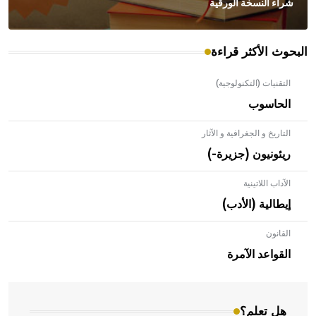
شراء النسخة الورقية
البحوث الأكثر قراءة
التقنيات (التكنولوجية)
الحاسوب
التاريخ و الجغرافية و الآثار
ريئونيون (جزيرة-)
الآداب اللاتينية
إيطالية (الأدب)
القانون
- هل تعلم أن الأبلق نوع من الفنون الهندسية التي ارتبطت
بالعمارة الإسلامية في بلاد الشام ومصر خاصة، حيث يحرص
القواعد الآمرة
المعمار على بناء مداميكه وخاصة في الواجهات
هل تعلم؟