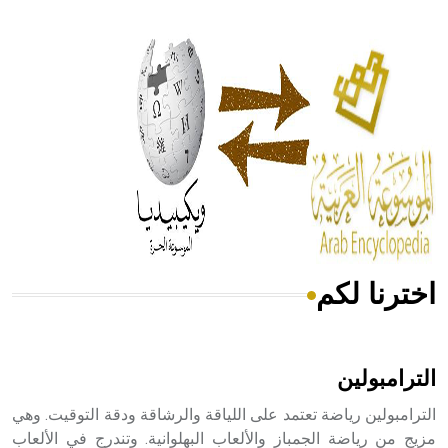
- هل تعلم أن أبقراط كتب في الطب أربعة مؤلفات هي:
الحكم، الأدلة، تنظيم التغذية، ورسالته في جروح الرأس. ويعود
له الفضل بأنه حرر الطب من الدين والفلسفة.
- هل تعلم أن المرجان إفراز حيواني يتكون في البحر ويتركب
من مادة كربونات الكلسيوم، وهو أحمر أو شديد الحمرة وهو
أجود أنواعه، ويمتاز بكبر الحجم ويسمى الش
اخترنا لكم
هل تعلم أن الأبسيد كلمة فرنسية اللفظ تم اعتمادها مصطلحاً
أثرياً يستخدم في العمارة عموماً وفي العمارة الدينية الخاصة
بالكنائس خصوصاً، وفي الإنكليزية أب
الترامبولين
الترامبولين رياضة تعتمد على اللياقة والرشاقة ودقة التوقيت. وهي
مزيج من رياضة الجمباز والألعاب البهلوانية. وتندرج في الألعاب