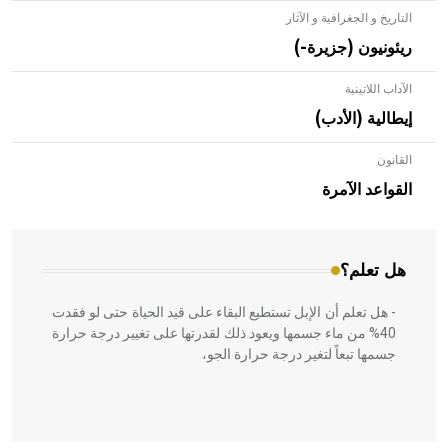
التاريخ و الجغرافية و الآثار
ريئونيون (جزيرة-)
الآداب اللاتينية
إيطالية (الأدب)
القانون
- هل تعلم أن الأبلق نوع من الفنون الهندسية التي ارتبطت
بالعمارة الإسلامية في بلاد الشام ومصر خاصة، حيث يحرص
القواعد الآمرة
المعمار على بناء مداميكه وخاصة في الواجهات
هل تعلم؟
- هل تعلم أن الإبل تستطيع البقاء على قيد الحياة حتى لو فقدت
40% من ماء جسمها ويعود ذلك لقدرتها على تغيير درجة حرارة
جسمها تبعاً لتغير درجة حرارة الجو،