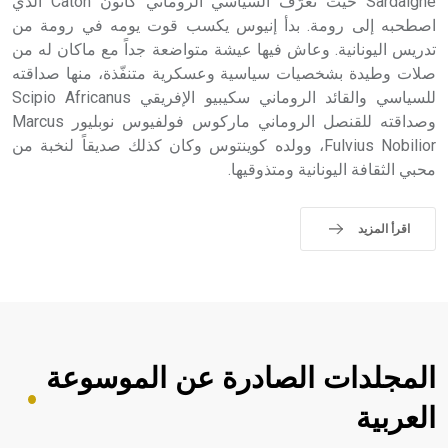
Sardaigne حيث تعرّف السياسي الروماني كاتون Caton الذي
اصطحبه إلى رومة. بدأ إنيوس يكسب قوت يومه في رومة من
تدريس اليونانية. وعاش فيها عيشة متواضعة جداً مع ماكان له من
صلات وطيدة بشخصيات سياسية وعسكرية متنفّذة، منها صداقته
للسياسي والقائد الروماني سكيبيو الإفريقي Scipio Africanus
وصداقته للقنصل الروماني ماركوس فولفيوس نوبليور Marcus
Fulvius Nobilior، وولده كوينتوس وكان كذلك صديقاً لنخبة من
محبي الثقافة اليونانية ومتذوقيها.
اقرأ المزيد
المجلدات الصادرة عن الموسوعة
العربية