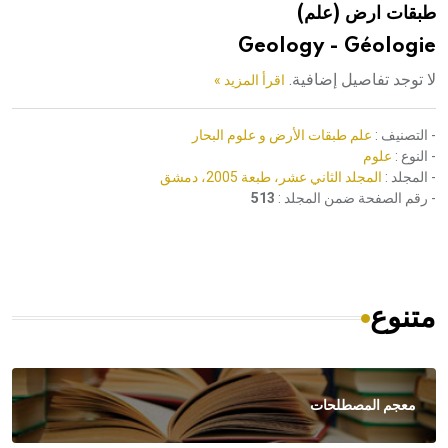
طبقات ارض (علم)
هيئة الموسوعة العربية تطلق موسوعات جديدة في عام 2026
Geology - Géologie
لا توجد تفاصيل إضافية.
اقرأ المزيد »
- التصنيف :
علم طبقات الأرض و علوم البحار
- النوع :
علوم
- المجلد :
المجلد الثاني عشر، طبعة 2005، دمشق
- رقم الصفحة ضمن المجلد :
513
متنوع
معجم المصطلحات