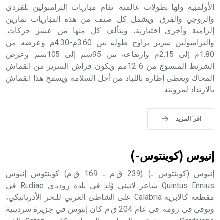
الأولمبية ولها بطولات عالمية. تقام مباريات الترامبولين للفردي
- هل تعلم أن أبجر Abgar اسم معروف جيداً يعود إلى عدد من
الملوك الذين حكموا مدينة إديسا (الرها) من أبجر الأول وحتى
والزوجي والفِرق. ويشمل كل صنف من هذه المباريات تمارين
التاسع، وهم ينتسبون إلى أسرة أوسروين
إلزامية وأخرى اختيارية، ويتألف كل منها من عشر حركات.
والترامبولين سرير يراوح طوله بين 3.60م-4.30م وعرضه من
1.80م إلى 2.15م وارتفاعه من 95سم إلى 105سم. وعرض
الشريط المنسوج من 6-12مم ويكون فراش السرير من القماش
المحاك ويغطى إطاره باللباد من أجل السلامة ويسمح هذا القماش
- هل تعلم أن الأبجدية الكنعانية تتألف من /22/ علامة كتابية
بالارتداد لمرونته.
sign تكتب منفصلة غير متصلة، وتعتمد المبدأ الأكوروفوني،
حيث تقتصر القيمة الصوتية للعلامة الك
اقرأ المزيد
إنيوس (كوينتوس-)
إنيوس (كوينتوس ـ) (239 ق.م ـ 169 ق.م) كوينتوس إنيوس
Quintus Ennius شاعر لاتيني وُلد في بلدة رودياي Rudiae في
مقطعة كالابرية Calabria على الشاطئ الغربي للبحر الأدرياتيكي،
وتوفي في رومة. في عام 204 ق.م كان إنيوس في جزيرة سردينية