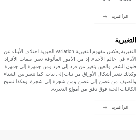
الملوك الذين حكموا مدينة إديسا (الرها) من أبجر الأول وحتى
التاسع، وهم ينتسبون إلى أسرة أوسروين
اقرأ المزيد
التغيرية
- هل تعلم أن الأبجدية الكنعانية تتألف من /22/ علامة كتابية
التغيرية يعكس مفهوم التغيرية variation الحيوية اختلاف الأبناء عن
sign تكتب منفصلة غير متصلة، وتعتمد المبدأ الأكوروفوني،
حيث تقتصر القيمة الصوتية للعلامة الك
الآباء في عالم الأحياء. إذ من الأمور المألوفة تغير صفات الأفراد:
فلون الشعر والعين يتغير من فرد إلى فرد ومن جمهرة إلى جمهرة.
وكذلك تتغير أشكال الأوراق من نبات إلى نبات, كما تتغير بين الشتاء
والصيف من غصن إلى غصن ومن شجرة إلى شجرة. وهكذا تسبح
الكائنات الحية فوق دفق من أمواج التغيرية.
اقرأ المزيد