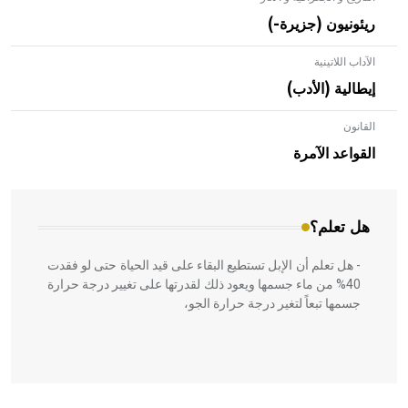
ريئونيون (جزيرة-)
الآداب اللاتينية
إيطالية (الأدب)
القانون
- هل تعلم أن الأبلق نوع من الفنون الهندسية التي ارتبطت
بالعمارة الإسلامية في بلاد الشام ومصر خاصة، حيث يحرص
القواعد الآمرة
المعمار على بناء مداميكه وخاصة في الواجهات
هل تعلم؟
- هل تعلم أن الإبل تستطيع البقاء على قيد الحياة حتى لو فقدت
40% من ماء جسمها ويعود ذلك لقدرتها على تغيير درجة حرارة
جسمها تبعاً لتغير درجة حرارة الجو،
- هل تعلم أن أبقراط كتب في الطب أربعة مؤلفات هي: