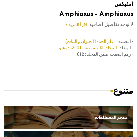
امفيكس
هيئة الموسوعة العربية تطلق موسوعات جديدة في عام 2026
Amphioxus - Amphioxus
لا توجد تفاصيل إضافية.
اقرأ المزيد »
- التصنيف :
علم الحياة( الحيوان و النبات)
- المجلد :
المجلد الثالث، طبعة 2001، دمشق
- رقم الصفحة ضمن المجلد :
612
متنوع
معجم المصطلحات