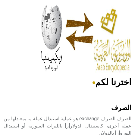
الحكم، الأدلة، تنظيم التغذية، ورسالته في جروح الرأس. ويعود
له الفضل بأنه حرر الطب من الدين والفلسفة.
- هل تعلم أن المرجان إفراز حيواني يتكون في البحر ويتركب
من مادة كربونات الكلسيوم، وهو أحمر أو شديد الحمرة وهو
أجود أنواعه، ويمتاز بكبر الحجم ويسمى الش
اخترنا لكم
هل تعلم أن الأبسيد كلمة فرنسية اللفظ تم اعتمادها مصطلحاً
أثرياً يستخدم في العمارة عموماً وفي العمارة الدينية الخاصة
بالكنائس خصوصاً، وفي الإنكليزية أب
الصرف
الصرف الصرف exchange هو عملية استبدال عملة ما بمعادلها من
عملة أخرى، كاستبدال الدولار[ر] بالليرات السورية أو استبدال
اليورو[ر] بالدولار.
- هل تعلم أن أبجر Abgar اسم معروف جيداً يعود إلى عدد من