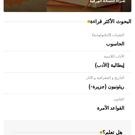
شراء النسخة الورقية
البحوث الأكثر قراءة
التقنيات (التكنولوجية)
الحاسوب
الآداب اللاتينية
إيطالية (الأدب)
التاريخ و الجغرافية و الآثار
ريئونيون (جزيرة-)
القانون
- هل تعلم أن الأبلق نوع من الفنون الهندسية التي ارتبطت
بالعمارة الإسلامية في بلاد الشام ومصر خاصة، حيث يحرص
القواعد الآمرة
المعمار على بناء مداميكه وخاصة في الواجهات
هل تعلم؟