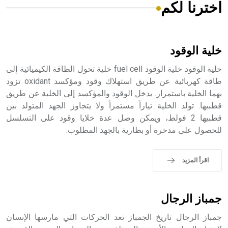
اخترنا لكم
هل تعلم أن الأبسيد كلمة فرنسية اللفظ تم اعتمادها مصطلحاً
أثرياً يستخدم في العمارة عموماً وفي العمارة الدينية الخاصة
بالكنائس خصوصاً، وفي الإنكليزية أب
خلية الوقود
خلية الوقود خلية الوقود fuel cell خلية تحول الطاقة الكيميائية إلى
طاقة كهربائية عن طريق استهلاك وقود ومؤكسد oxidant تزود
بهما الخلية باستمرار. يدخل الوقود والمؤكسد إلى الخلية عن طريق
- هل تعلم أن أبجر Abgar اسم معروف جيداً يعود إلى عدد من
الملوك الذين حكموا مدينة إديسا (الرها) من أبجر الأول وحتى
قطبيها. تولد الخلية تياراً مستمراً ولا يتجاوز الجهد المتولد بين
التاسع، وهم ينتسبون إلى أسرة أوسروين
قطبيها 2 فولط، ويمكن وصل عدة خلايا وقود على التسلسل
للحصول على مدخرة أو بطارية بالجهد المطلوب.
اقرأ المزيد
- هل تعلم أن الأبجدية الكنعانية تتألف من /22/ علامة كتابية
sign تكتب منفصلة غير متصلة، وتعتمد المبدأ الأكوروفوني،
حيث تقتصر القيمة الصوتية للعلامة الك
جمباز الرجال
جمباز الرجال تاريخ الجمباز تعد الحركات التي مارسها الإنسان