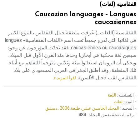
قفقاسيه (لغات)
هيئة الموسوعة العربية تطلق موسوعات جديدة في عام 2026
Caucasian languages - Langues
caucasiennes
القفقاسية (اللغات ـ) عُرفت منطقة جبال القفقاس بالتنوع الكبير
في لغاتها التي تُدرج جميعاً تحت اسم «اللغات القفقاسية» langues
caucasiennes ou caucasiques. فقد تحدّث المؤرخون عن وجود
سبعين لغة محكية في أبخازيا وحدها منذ القرن الأول قبل الميلاد،
ويحكى أن الرومان استعانوا بمئة وثلاثين مترجماً للتفاهم مع أبناء
تلك المنطقة، وقد أطلق الجغرافي العربي المسعودي على بلاد
القفقاس لقب «جبل الألسن».
اقرأ المزيد »
- التصنيف :
اللغة
- النوع :
لغات
- المجلد :
المجلد الخامس عشر، طبعة 2006، دمشق
- رقم الصفحة ضمن المجلد :
484