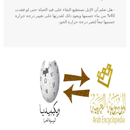
- هل تعلم أن الإبل تستطيع البقاء على قيد الحياة حتى لو فقدت
40% من ماء جسمها ويعود ذلك لقدرتها على تغيير درجة حرارة
جسمها تبعاً لتغير درجة حرارة الجو،
- هل تعلم أن أبقراط كتب في الطب أربعة مؤلفات هي:
الحكم، الأدلة، تنظيم التغذية، ورسالته في جروح الرأس. ويعود
له الفضل بأنه حرر الطب من الدين والفلسفة.
- هل تعلم أن المرجان إفراز حيواني يتكون في البحر ويتركب
من مادة كربونات الكلسيوم، وهو أحمر أو شديد الحمرة وهو
أجود أنواعه، ويمتاز بكبر الحجم ويسمى الش