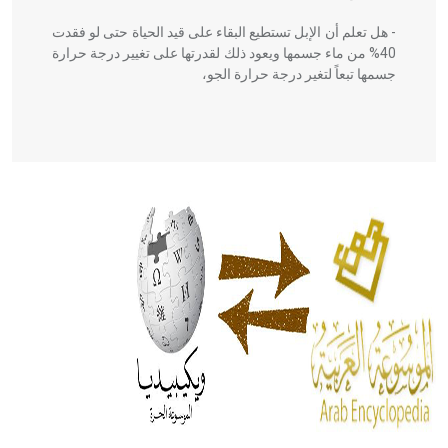
- هل تعلم أن الإبل تستطيع البقاء على قيد الحياة حتى لو فقدت
40% من ماء جسمها ويعود ذلك لقدرتها على تغيير درجة حرارة
جسمها تبعاً لتغير درجة حرارة الجو،
- هل تعلم أن أبقراط كتب في الطب أربعة مؤلفات هي:
الحكم، الأدلة، تنظيم التغذية، ورسالته في جروح الرأس. ويعود
له الفضل بأنه حرر الطب من الدين والفلسفة.
- هل تعلم أن المرجان إفراز حيواني يتكون في البحر ويتركب
من مادة كربونات الكلسيوم، وهو أحمر أو شديد الحمرة وهو
أجود أنواعه، ويمتاز بكبر الحجم ويسمى الش