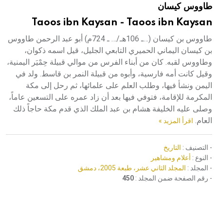
طاووس كيسان
هيئة الموسوعة العربية تطلق موسوعات جديدة في عام 2026
Taoos ibn Kaysan - Taoos ibn Kaysan
طاووس بن كيسان (…ـ 106هـ/… ـ 724م) أبو عبد الرحمن طاووس
بن كيسان اليماني الحميري التابعي الجليل، قيل اسمه ذكوان،
وطاووس لقبه. كان من أبناء الفرس من موالي قبيلة حِمْيَر اليمنية،
وقيل كانت أمه فارسية، وأبوه من قبيلة النمر بن قاسط. ولد في
اليمن ونشأ فيها، وطلب العلم على علمائها، ثم رحل إلى مكة
المكرمة للإقامة، فتوفي فيها بعد أن زاد عمره على التسعين عاماً،
وصلى عليه الخليفة هشام بن عبد الملك الذي قدم مكة حاجاً ذلك
العام.
اقرأ المزيد »
- التصنيف :
التاريخ
- النوع :
أعلام ومشاهير
- المجلد :
المجلد الثاني عشر، طبعة 2005، دمشق
- رقم الصفحة ضمن المجلد :
450