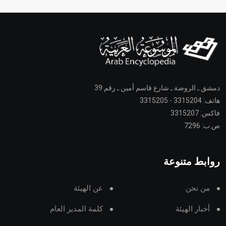
دمشق ـ الروضة ـ شارع قاسم أمين ـ رقم 39
هاتف: 3315204 - 3315205
فاكس: 3315207
ص.ب: 7296
روابط متنوعة
من نحن
عن الهيئة
أخبار الهيئة
كلمة المدير العام