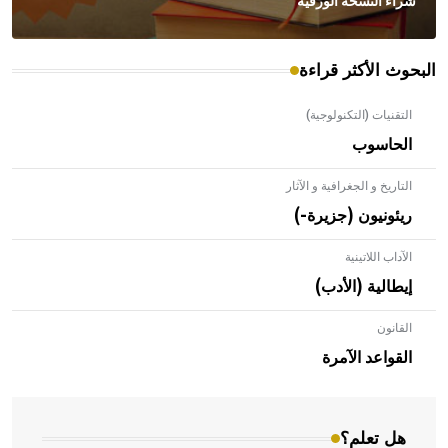
شراء النسخة الورقية
البحوث الأكثر قراءة
التقنيات (التكنولوجية)
الحاسوب
التاريخ و الجغرافية و الآثار
ريئونيون (جزيرة-)
الآداب اللاتينية
إيطالية (الأدب)
القانون
- هل تعلم أن الأبلق نوع من الفنون الهندسية التي ارتبطت
بالعمارة الإسلامية في بلاد الشام ومصر خاصة، حيث يحرص
القواعد الآمرة
المعمار على بناء مداميكه وخاصة في الواجهات
هل تعلم؟