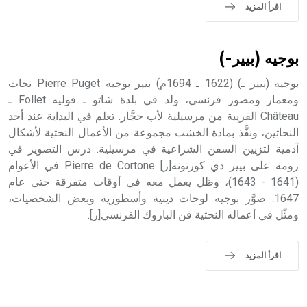
اقرأ المزيد
بوجيه (بيير-)
بوجيه (بيير ـ) (1622 ـ 1694م) بيير بوجيه Pierre Puget نحات
ومعمار ومصور فرنسي، ولد في بلدة شاتو ـ فوليه Follet ـ
Château القريبة من مرسيلية لأب حجَّار. تعلم في البداية عند أحد
النحاتين، ونفَّذ بمادة الخشب مجموعة من الأعمال النحتية لأشكال
آدمية لتزيين السفن الشراعية في مرسيلية. درس التصوير في
رومة على بيير دي كورتونه[ر] Pierre de Cortone في الأعوام
(1641 - 1643)، وظل يعمل معه في أوقات متفرقة حتى عام
1647. صوَّر بوجيه لوحات دينية وأسطورية وبعض الشخصيات،
ومثّل في أعماله النحتية فن الباروك الفرنسي[ر].
اقرأ المزيد