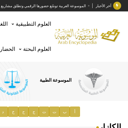
آخر الأخبار
الموسوعة العربية توسّع حضورها الرقمي وتطلق مشاريع معرف
فوز الأستاذ الدكتور وليد محمد السراقبي بجائزة كتارا ل
العلوم التطبيقية
اللغ
جائزة مجمع الملك سلمان العالمي للغة العربية 2025
الأستاذ إياد خالد الطباع مدير عام لهيئة الموسوعة العربية
العلوم البحتة
الحضارة
السيد محمد ياسين صالح وزيرا للثقافة
صدور المجلد الثامن من موسوعة الآثار في سورية
توصيات مجلس الإدارة
الموسوعة الطبية
صدور المجلد السابع من موسوعة الآثار في سورية
صدور المجلد الثامن عشر من الموسوعة الطبية
إعلان..
أ
ب
ت
ث
ج
ح
خ
د
دار الفكر الموزع الحصري لمنشورات هيئة الموسوعة العرب
الكازار