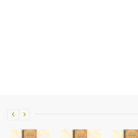
تم اعتمادها مصطلحاً أثرياً يستخدم في
العمارة عموماً وفي العمارة الدينية
الخاصة بالكنائس خصوصاً، وفي
الإنكليزية أب
- هل تعلم أن أبجر Abgar اسم معروف
جيداً يعود إلى عدد من الملوك الذين
حكموا مدينة إديسا (الرها) من أبجر الأول
وحتى التاسع، وهم ينتسبون إلى أسرة
أوسروين
- هل تعلم أن الأبجدية الكنعانية تتألف من
/22/ علامة كتابية sign تكتب منفصلة
غير متصلة، وتعتمد المبدأ الأكوروفوني،
حيث تقتصر القيمة الصوتية للعلامة الك