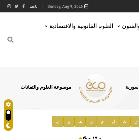
تابعنا:
Sunday, Aug 9, 2026
والفنون
العلوم القانونية والاقتصادية
 سورية
موسوعة العلوم والتقانات
ق
ك
ل
م
ن
هـ
و
ي
متنوع