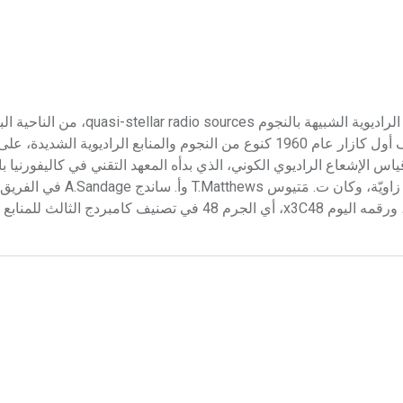
الكازار الكازار quasar اسم يطلق على كل جرم سماوي من المنابع الراديوية الشبيه
يبث أشعة كهرمغنطيسية شديدة، ويقع خارج نطاق المجرات. اكتشف أول كازار عام 1960 كنوع من النجوم والمنابع الراديو
 الإشعاع الراديوي الكوني، الذي بدأه المعهد التقني في كاليفورنيا ب
دقيقة قادرة على فصل منبعين راديويين المسافة بينهما خمس ثوان زاويّة، و