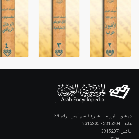
دمشق ـ الروضة ـ شارع قاسم أمين ـ رقم 39
هاتف: 3315204 - 3315205
فاكس: 3315207