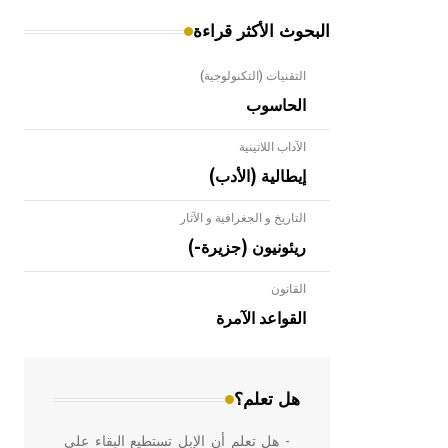
البحوث الأكثر قراءة
التقنيات (التكنولوجية)
الحاسوب
الآداب اللاتينية
إيطالية (الأدب)
التاريخ و الجغرافية و الآثار
ريئونيون (جزيرة-)
القانون
- هل تعلم أن الأبلق نوع من الفنون
الهندسية التي ارتبطت بالعمارة الإسلامية
القواعد الآمرة
في بلاد الشام ومصر خاصة، حيث يحرص
المعمار على بناء مداميكه وخاصة في
الواجهات
هل تعلم؟
- هل تعلم أن الإبل تستطيع البقاء على