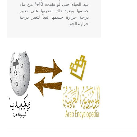
قيد الحياة حتى لو فقدت 40% من ماء
جسمها ويعود ذلك لقدرتها على تغيير
درجة حرارة جسمها تبعاً لتغير درجة
حرارة الجو،
- هل تعلم أن أبقراط كتب في الطب
أربعة مؤلفات هي: الحكم، الأدلة، تنظيم
التغذية، ورسالته في جروح الرأس.
ويعود له الفضل بأنه حرر الطب من
الدين والفلسفة.
- هل تعلم أن المرجان إفراز حيواني
يتكون في البحر ويتركب من مادة
كربونات الكلسيوم، وهو أحمر أو شديد
الحمرة وهو أجود أنواعه، ويمتاز بكبر
الحجم ويسمى الش
هل تعلم أن الأبسيد كلمة فرنسية اللفظ