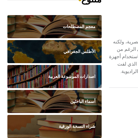
معجم المصطلحات
ة بالنجوم quasi-stellar radio sources، من الناحية البصرية، ولكنه
ية الشديدة، على الرغم من
الأطلس الجغرافي
استخدام أجهزة
كان ت. مَتيوس T.Matthews وأ. ساندج A.Sandage في الفريق الذي لفت
اصدارات الموسوعة العربية
أسماء الباحثين
شراء النسخة الورقية