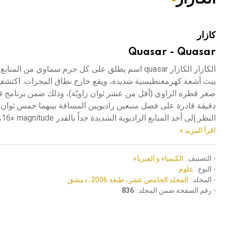
هيئة الموسوعة العربية تطلق موسوعات جديدة في عام 2026
كازار
Quasar - Quasar
صغر قطره الزاوي (أقل من عشر ثوان زاويّة)، وذلك ضمن برنامج قياس
النظر إلى أحد المنابع الراديوية الشديدة جداً بالقدر magnitude ء16، ورقمه اليوم x3C48، أي الجرم 48 في تصنيف كامبردج الثالث للمنابع الراديوية.
اقرأ المزيد »
- التصنيف :
الكيمياء و الفيزياء
- النوع :
علوم
- المجلد :
المجلد الخامس عشر، طبعة 2006، دمشق
- رقم الصفحة ضمن المجلد :
836