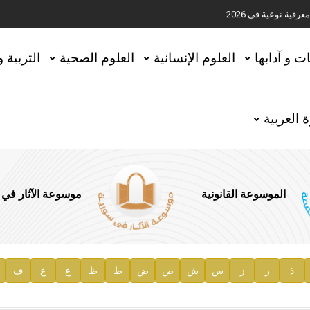
ية نوعية في 2026
تحقيق المخطوطات في العاصمة القطرية الدوحة
ات و آدابها
العلوم الإنسانية
العلوم الصحية
التربية 
 العربية
الموسوعة القانونية
موسوعة الآثار في
ذ
ر
ز
س
ش
ص
ض
ط
ظ
ع
غ
ف
ية