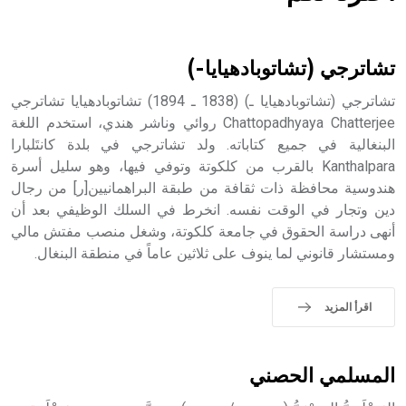
هل تعلم أن الأبسيد كلمة فرنسية اللفظ تم اعتمادها مصطلحاً
أثرياً يستخدم في العمارة عموماً وفي العمارة الدينية الخاصة
بالكنائس خصوصاً، وفي الإنكليزية أب
تشاترجي (تشاتوبادهيايا-)
تشاترجي (تشاتوبادهيايا ـ) (1838 ـ 1894) تشاتوبادهيايا تشاترجي
Chattopadhyaya Chatterjee روائي وناشر هندي، استخدم اللغة
البنغالية في جميع كتاباته. ولد تشاترجي في بلدة كانتَلبارا
- هل تعلم أن أبجر Abgar اسم معروف جيداً يعود إلى عدد من
الملوك الذين حكموا مدينة إديسا (الرها) من أبجر الأول وحتى
Kanthalpara بالقرب من كلكوتة وتوفي فيها، وهو سليل أسرة
التاسع، وهم ينتسبون إلى أسرة أوسروين
هندوسية محافظة ذات ثقافة من طبقة البراهمانيين[ر] من رجال
دين وتجار في الوقت نفسه. انخرط في السلك الوظيفي بعد أن
أنهى دراسة الحقوق في جامعة كلكوتة، وشغل منصب مفتش مالي
ومستشار قانوني لما ينوف على ثلاثين عاماً في منطقة البنغال.
- هل تعلم أن الأبجدية الكنعانية تتألف من /22/ علامة كتابية
sign تكتب منفصلة غير متصلة، وتعتمد المبدأ الأكوروفوني،
اقرأ المزيد
حيث تقتصر القيمة الصوتية للعلامة الك
المسلمي الحصني