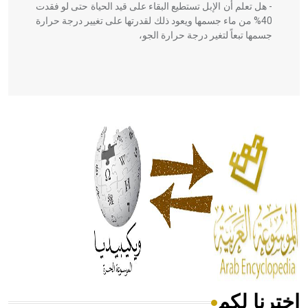
- هل تعلم أن الإبل تستطيع البقاء على قيد الحياة حتى لو فقدت
40% من ماء جسمها ويعود ذلك لقدرتها على تغيير درجة حرارة
جسمها تبعاً لتغير درجة حرارة الجو،
- هل تعلم أن أبقراط كتب في الطب أربعة مؤلفات هي:
الحكم، الأدلة، تنظيم التغذية، ورسالته في جروح الرأس. ويعود
له الفضل بأنه حرر الطب من الدين والفلسفة.
- هل تعلم أن المرجان إفراز حيواني يتكون في البحر ويتركب
من مادة كربونات الكلسيوم، وهو أحمر أو شديد الحمرة وهو
أجود أنواعه، ويمتاز بكبر الحجم ويسمى الش
اخترنا لكم