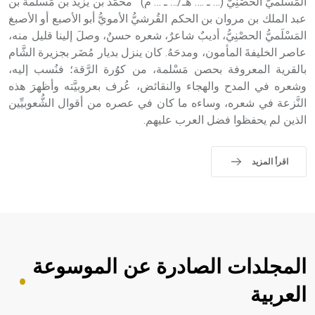
المَسْلَميُّ الحصْنِيُّ (… ـ .… هـ/… ـ … م) محمَّد بن يزيد بن مَسْلَمة بن
عبد الملك بن مروان بن الحكم القُرشيُّ الأمويُّ أبو الأصبع أو الأصبغ
المَسْلَميُّ الحصْنِيُّ، أديبٌ شاعرٌ، شعره حسنٌ، وصلَ إلينا قليل منه،
عاصر الخليفةَ المأمون، ومدحَهُ. كان ينزل بديار مُضَر بجزيرة الشَّام
بالقرية المعروفة بحصن مَسْلمة، من كوُرة الرَّقة؛ فنُسب إليه،
وشعره في المدح والهجاء والنقائض، عُرف بعروبيَّته وأظهرَ هذه
النَّزعة في شعره، وساءه ما كان في عصره من أقوال الشُّعوبيِّين
الذين لم يحفظوا فضل العرب عليهم.
اقرأ المزيد
المجلدات الصادرة عن الموسوعة
العربية