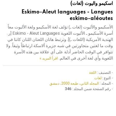
اسكيمو واليوت (لغات)
هيئة الموسوعة العربية تطلق موسوعات جديدة في عام 2026
Eskimo-Aleut languages - Langues
eskimo-aléoutes
الأسكيمو والأليوت (لغات ـ) تؤلف لغة الأسكيمو ولغة الأليوت معاً
أسرة الأسكيمو ـ الأليوت اللغوية Eskimo - Aleut Languages [ر.
الهندية الأمريكية (اللغات ـ)]. وترتبط هاتان اللغتان اللتان كانتا في
وقت ما لغتين متجاورتين في شبه جزيرة ألاسكة ارتباطاً وثيقاً. ولا
تتوافر في الوقت الحاضر أدلة على أي علاقة بين هذه الأسرة
اللغوية وأي لغة أخرى في العالم.
اقرأ المزيد »
- التصنيف :
اللغة
- النوع :
لغات
- المجلد :
المجلد الثاني، طبعة 2000، دمشق
- رقم الصفحة ضمن المجلد :
346