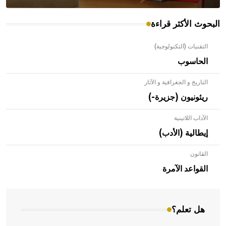
البحوث الأكثر قراءة
التقنيات (التكنولوجية)
الحاسوب
التاريخ و الجغرافية و الآثار
ريئونيون (جزيرة-)
الآداب اللاتينية
إيطالية (الأدب)
القانون
- هل تعلم أن الأبلق نوع من الفنون الهندسية التي ارتبطت
بالعمارة الإسلامية في بلاد الشام ومصر خاصة، حيث يحرص
القواعد الآمرة
المعمار على بناء مداميكه وخاصة في الواجهات
هل تعلم؟