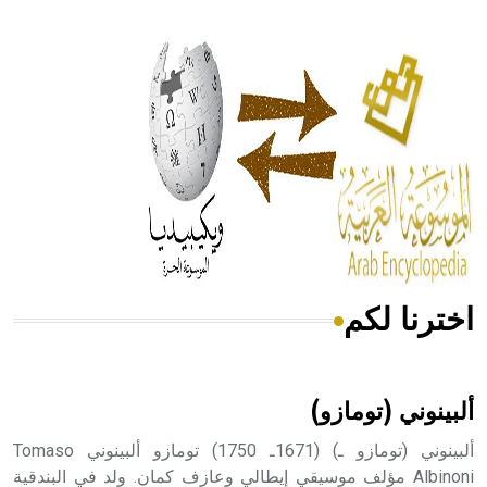
- هل تعلم أن أبقراط كتب في الطب أربعة مؤلفات هي:
الحكم، الأدلة، تنظيم التغذية، ورسالته في جروح الرأس. ويعود
له الفضل بأنه حرر الطب من الدين والفلسفة.
- هل تعلم أن المرجان إفراز حيواني يتكون في البحر ويتركب
من مادة كربونات الكلسيوم، وهو أحمر أو شديد الحمرة وهو
أجود أنواعه، ويمتاز بكبر الحجم ويسمى الش
اخترنا لكم
هل تعلم أن الأبسيد كلمة فرنسية اللفظ تم اعتمادها مصطلحاً
أثرياً يستخدم في العمارة عموماً وفي العمارة الدينية الخاصة
بالكنائس خصوصاً، وفي الإنكليزية أب
ألبينوني (تومازو)
ألبينوني (تومازو ـ) (1671ـ 1750) تومازو ألبينوني Tomaso
Albinoni مؤلف موسيقي إيطالي وعازف كمان. ولد في البندقية