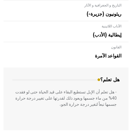
التاريخ و الجغرافية و الآثار
ريئونيون (جزيرة-)
الآداب اللاتينية
إيطالية (الأدب)
القانون
- هل تعلم أن الأبلق نوع من الفنون الهندسية التي ارتبطت
بالعمارة الإسلامية في بلاد الشام ومصر خاصة، حيث يحرص
القواعد الآمرة
المعمار على بناء مداميكه وخاصة في الواجهات
هل تعلم؟
- هل تعلم أن الإبل تستطيع البقاء على قيد الحياة حتى لو فقدت
40% من ماء جسمها ويعود ذلك لقدرتها على تغيير درجة حرارة
جسمها تبعاً لتغير درجة حرارة الجو،