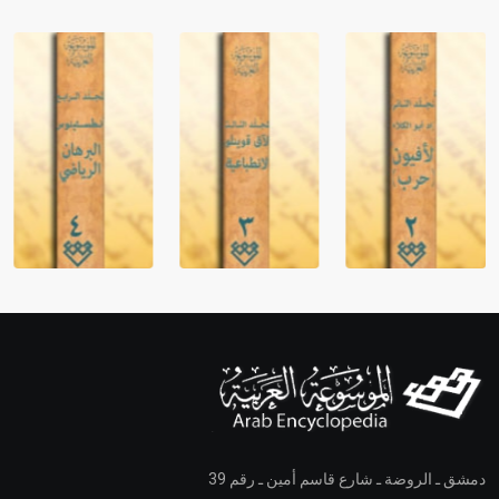
دمشق ـ الروضة ـ شارع قاسم أمين ـ رقم 39