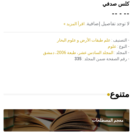
كلس صدفي
هيئة الموسوعة العربية تطلق موسوعات جديدة في عام 2026
-- - --
لا توجد تفاصيل إضافية.
اقرأ المزيد »
- التصنيف :
علم طبقات الأرض و علوم البحار
- النوع :
علوم
- المجلد :
المجلد السادس عشر، طبعة 2006، دمشق
- رقم الصفحة ضمن المجلد :
335
متنوع
معجم المصطلحات