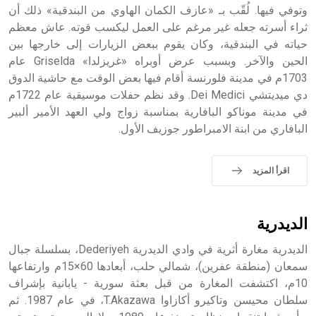
وتوفي فيها. لُقّب بـ «عازف الكمان الهاوي من البندقية» ذلك أن
- هل تعلم أن أبجر Abgar اسم معروف جيداً يعود إلى عدد من
الملوك الذين حكموا مدينة إديسا (الرها) من أبجر الأول وحتى
ثراء أسرته جعله غير مرغم على العمل ليكسب قوته. عاش معظم
التاسع، وهم ينتسبون إلى أسرة أوسروين
حياته في البندقية، وكان يقوم ببعض الزيارات إلى خارجها بين
الحين والآخر. وبسبب عرض أوبراه «غريزلدا» Griselda عام
1703م في مدينة فلورنسة أقام فيها بعض الوقت مع حاشية الدوق
دي ميديتشي Dei Medici. وقد نظم حفلات موسيقية عام 1722م
في مدينة موناكو البافارية بمناسبة زواج ولي العهد الأمير ألبير
- هل تعلم أن الأبجدية الكنعانية تتألف من /22/ علامة كتابية
البافاري من ابنة الامبراطور جوزيف الأول.
sign تكتب منفصلة غير متصلة، وتعتمد المبدأ الأكوروفوني،
حيث تقتصر القيمة الصوتية للعلامة الك
اقرأ المزيد
الديدرية
الديدرية مغارة أثرية في وادي الديدرية Dederiyeh، بسلسلة جبال
سمعان (منطقة عفرين)، شمالي حلب، أبعادها 60×15م وارتفاعها
10م، اكتشفت المغارة من قبل بعثة سورية - يابانية بإشراف
سلطان محيسن وتاكيرو أكازاوا T.Akazawa، في عام 1987. ثم