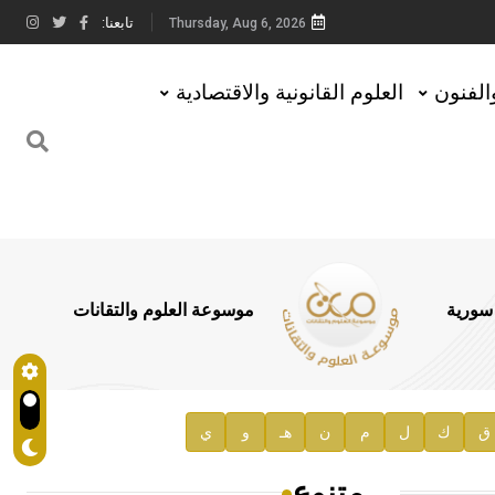
تابعنا:
Thursday, Aug 6, 2026
والفنون
العلوم القانونية والاقتصادية
 سورية
موسوعة العلوم والتقانات
ق
ك
ل
م
ن
هـ
و
ي
متنوع