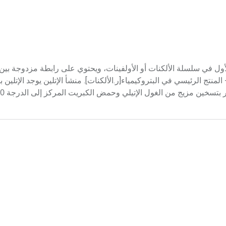
ethyle فحم هدروجيني صيغته ((C2H4، وهو الحد الأول في سلسلة الألكنات أو الأولفينات، ويحتوي على رابطة مز
ع - المنتج الرئيسي في البتروكيمياء[ر.الألكنات]. منشأ الإتلين يوجد الإتلين