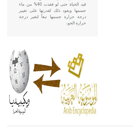
قيد الحياة حتى لو فقدت 40% من ماء
جسمها ويعود ذلك لقدرتها على تغيير
درجة حرارة جسمها تبعاً لتغير درجة
حرارة الجو،
- هل تعلم أن أبقراط كتب في الطب
أربعة مؤلفات هي: الحكم، الأدلة، تنظيم
التغذية، ورسالته في جروح الرأس.
ويعود له الفضل بأنه حرر الطب من
الدين والفلسفة.
- هل تعلم أن المرجان إفراز حيواني
يتكون في البحر ويتركب من مادة
كربونات الكلسيوم، وهو أحمر أو شديد
الحمرة وهو أجود أنواعه، ويمتاز بكبر
الحجم ويسمى الش
هل تعلم أن الأبسيد كلمة فرنسية اللفظ