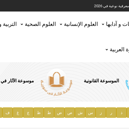
ية نوعية في 2026
تحقيق المخطوطات في العاصمة القطرية الدوحة
ات و آدابها
العلوم الإنسانية
العلوم الصحية
التربية 
 العربية
الموسوعة القانونية
موسوعة الآثار في
ذ
ر
ز
س
ش
ص
ض
ط
ظ
ع
غ
ف
ية