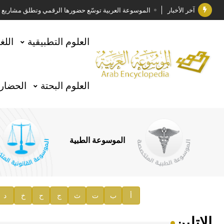
آخر الأخبار
الموسوعة العربية توسّع حضورها الرقمي وتطلق مشاريع معرف
فوز الأستاذ الدكتور وليد محمد السراقبي بجائزة كتارا ل
العلوم التطبيقية
اللغ
جائزة مجمع الملك سلمان العالمي للغة العربية 2025
الأستاذ إياد خالد الطباع مدير عام لهيئة الموسوعة العربية
العلوم البحتة
الحضارة
السيد محمد ياسين صالح وزيرا للثقافة
صدور المجلد الثامن من موسوعة الآثار في سورية
توصيات مجلس الإدارة
الموسوعة الطبية
صدور المجلد السابع من موسوعة الآثار في سورية
صدور المجلد الثامن عشر من الموسوعة الطبية
إعلان..
أ
ب
ت
ث
ج
ح
خ
د
دار الفكر الموزع الحصري لمنشورات هيئة الموسوعة العرب
الإتلين