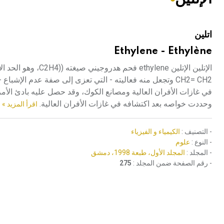
هيئة الموسوعة العربية تطلق موسوعات جديدة في عام 2026
اتلين
Ethylene - Ethylène
الإتلين الإتلين ne
CH2= CH2 وتجعل منه فعاليته - التي تعزى إلى صفة عدم الإشبا
وحددت خواصه بعد اكتشافه في غازات الأفران العالية.
اقرأ المزيد »
- التصنيف :
الكيمياء و الفيزياء
- النوع :
علوم
- المجلد :
المجلد الأول، طبعة 1998، دمشق
- رقم الصفحة ضمن المجلد :
275