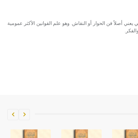
تم اعتمادها مصطلحاً أثرياً يستخدم في
العمارة عموماً وفي العمارة الدينية
الخاصة بالكنائس خصوصاً، وفي
مصطلح يوناني يعني أصلاً فن الحوار أو النقاش. وهو علم القوانين الأكثر عمومية
الإنكليزية أب
الفكر.
- هل تعلم أن أبجر Abgar اسم معروف
جيداً يعود إلى عدد من الملوك الذين
حكموا مدينة إديسا (الرها) من أبجر الأول
وحتى التاسع، وهم ينتسبون إلى أسرة
أوسروين
- هل تعلم أن الأبجدية الكنعانية تتألف من
/22/ علامة كتابية sign تكتب منفصلة
غير متصلة، وتعتمد المبدأ الأكوروفوني،
حيث تقتصر القيمة الصوتية للعلامة الك