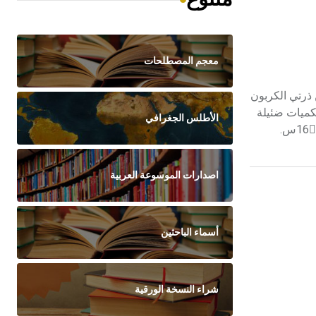
معجم المصطلحات
دوجة بين ذرتي الكربون
 بكميات ضئيلة
الأطلس الجغرافي
في غازات الأفران العالية ومصانع الكوك، وقد حصل عليه بادئ الأمر بتسخين مزيج من الغول الإتيلي وحمض الكبريت المركز إلى الدرجة 160ْس.
اصدارات الموسوعة العربية
أسماء الباحثين
شراء النسخة الورقية