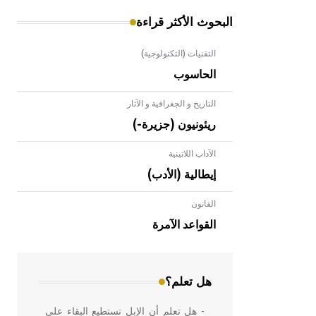
البحوث الأكثر قراءة
التقنيات (التكنولوجية)
الحاسوب
التاريخ و الجغرافية و الآثار
ريئونيون (جزيرة-)
الآداب اللاتينية
إيطالية (الأدب)
القانون
- هل تعلم أن الأبلق نوع من الفنون
الهندسية التي ارتبطت بالعمارة الإسلامية
القواعد الآمرة
في بلاد الشام ومصر خاصة، حيث يحرص
المعمار على بناء مداميكه وخاصة في
الواجهات
هل تعلم؟
- هل تعلم أن الإبل تستطيع البقاء على