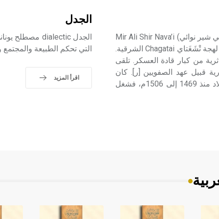
الجدل
نڤائي (علي شير ـ) (1441 ـ 1501م) علي شير نڤائي، أو (مير علي شير نوائي) Mir Ali Shir Nava’i
الجدل dialectic 
شاعر وعالم تركي، يعدّ الممثل الأبرز لأدب اللغات التوركية في لهجة تْشَغَتاي Chagatai الشرقية.
التي تحكم الطبيعة والمجتمع و
ة نبيلة ثرية من كبار قادة العسكر. تلقى
Me في خراسان التيمورية قبيل عهد الصفويين [ر]. كان
اقرأ المزيد
زميل دراسة وصديقاً لحسين بايقرا الذي صار سلطاناً حكم البلاد منذ 1469 إلى 1506م، فشغل
ربية