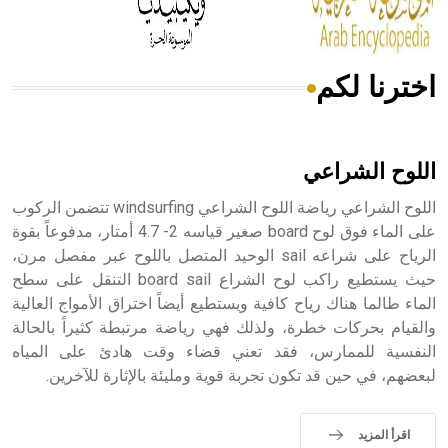
اخترنا لكم
هل تعلم أن الأبسيد كلمة فرنسية اللفظ تم اعتمادها مصطلحاً
أثرياً يستخدم في العمارة عموماً وفي العمارة الدينية الخاصة
بالكنائس خصوصاً، وفي الإنكليزية أب
اللوح الشراعي
اللوح الشراعي رياضة اللوح الشراعي windsurfing تتضمن الركوب
على الماء فوق لوح board صغير قياسه 2- 4.7 أمتار، مدفوعاً بقوة
الرياح على شراعه sail الوحيد المتصل باللوح عبر مفصل مرن،
- هل تعلم أن أبجر Abgar اسم معروف جيداً يعود إلى عدد من
الملوك الذين حكموا مدينة إديسا (الرها) من أبجر الأول وحتى
حيث يستطيع راكب لوح الشراع board sail التنقل على سطح
التاسع، وهم ينتسبون إلى أسرة أوسروين
الماء طالما هناك رياح كافية ويستطيع أيضاً اختراق الأمواج العالية
والقيام بحركات خطرة، ولذلك فهي رياضة مرتبطة كثيراً بالحالة
النفسية للممارس، فقد تعني قضاء وقت هادئ على المياه
لبعضهم، في حين قد تكون تجربة قوية ومليئة بالإثارة للآخرين.
- هل تعلم أن الأبجدية الكنعانية تتألف من /22/ علامة كتابية
sign تكتب منفصلة غير متصلة، وتعتمد المبدأ الأكوروفوني،
اقرأ المزيد