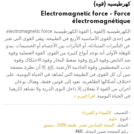
كهرطيسيه (قوه)
هيئة الموسوعة العربية تطلق موسوعات جديدة في عام 2026
Electromagnetic force - Force
électromagnétique
الكهرطيسية (القوة ـ) القوة الكهرطيسية electromagnetic force
هي إحدى القوى الأساسية الأربع في الطبيعة، وهي القوى التي تعبر
عن التأثيرات المتبادلة، أو التآثرات بين الأجسام أو الجسيمات. يبدو
للوهلة الأولى أنه توجد أنواع كثيرة من القوى: القوة العضلية وقوة
شد النابض وقوة الريح وقوة ضغط البخار وقوة الاحتكاك وقوة
جذب المغنطيس وقوة الجاذبية الأرضية…إلخ. إلا أن نظرة معمقة
تبين أن كل القوى في الطبيعة التي تُشاهد في الحياة اليومية، على
اختلاف أشكالها الظاهرية، تعود إلى قوتين فقط، وهناك نوعان
آخران من القوة لا يفعلان إلا داخل النوى الذرية ولا تشاهد آثارهما
في الحياة اليومية.
اقرأ المزيد »
- التصنيف :
الكيمياء و الفيزياء
- النوع :
علوم
- المجلد :
المجلد السادس عشر، طبعة 2006، دمشق
- رقم الصفحة ضمن المجلد :
460