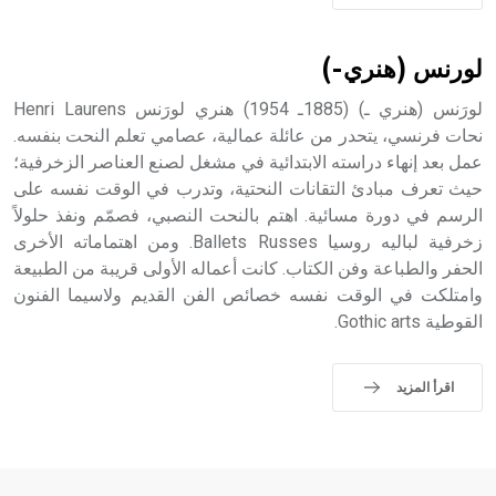
حيث تقتصر القيمة الصوتية للعلامة الك
لورنس (هنري-)
لورَنس (هنري ـ) (1885ـ 1954) هنري لورَنس Henri Laurens
نحات فرنسي، يتحدر من عائلة عمالية، عصامي تعلم النحت بنفسه.
عمل بعد إنهاء دراسته الابتدائية في مشغل لصنع العناصر الزخرفية؛
حيث تعرف مبادئ التقانات النحتية، وتدرب في الوقت نفسه على
الرسم في دورة مسائية. اهتم بالنحت النصبي، فصمّم ونفذ حلولاً
زخرفية لباليه روسيا Ballets Russes. ومن اهتماماته الأخرى
الحفر والطباعة وفن الكتاب. كانت أعماله الأولى قريبة من الطبيعة
وامتلكت في الوقت نفسه خصائص الفن القديم ولاسيما الفنون
القوطية Gothic arts.
اقرأ المزيد