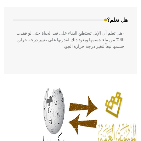
هل تعلم؟
- هل تعلم أن الإبل تستطيع البقاء على قيد الحياة حتى لو فقدت
40% من ماء جسمها ويعود ذلك لقدرتها على تغيير درجة حرارة
جسمها تبعاً لتغير درجة حرارة الجو،
- هل تعلم أن أبقراط كتب في الطب أربعة مؤلفات هي:
الحكم، الأدلة، تنظيم التغذية، ورسالته في جروح الرأس. ويعود
له الفضل بأنه حرر الطب من الدين والفلسفة.
- هل تعلم أن المرجان إفراز حيواني يتكون في البحر ويتركب
من مادة كربونات الكلسيوم، وهو أحمر أو شديد الحمرة وهو
أجود أنواعه، ويمتاز بكبر الحجم ويسمى الش