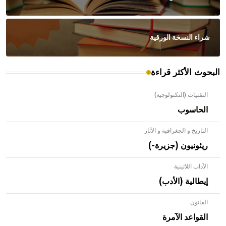
شراء النسخة الورقية
البحوث الأكثر قراءة
التقنيات (التكنولوجية)
الحاسوب
التاريخ و الجغرافية و الآثار
ريئونيون (جزيرة-)
الآداب اللاتينية
إيطالية (الأدب)
القانون
- هل تعلم أن الأبلق نوع من الفنون الهندسية التي ارتبطت
بالعمارة الإسلامية في بلاد الشام ومصر خاصة، حيث يحرص
القواعد الآمرة
المعمار على بناء مداميكه وخاصة في الواجهات