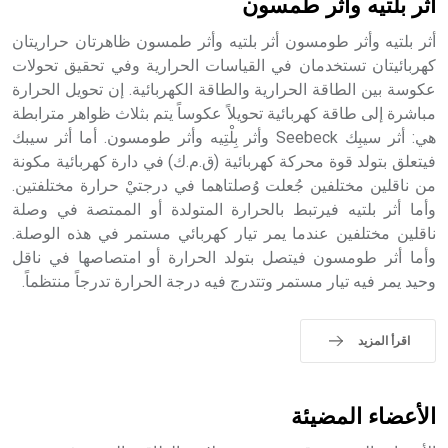
أثر بلتيه وأثر طمسون
أثر بلتيه وأثر طومسون أثر بلتيه وأثر طمسون ظاهرتان حراريتان
كهربائيتان تستخدمان في القياسات الحرارية وفي تحقيق تحولات
عكوسة بين الطاقة الحرارية والطاقة الكهربائية. إن تحويل الحرارة
- هل تعلم أن أبجر Abgar اسم معروف جيداً يعود إلى عدد من
الملوك الذين حكموا مدينة إديسا (الرها) من أبجر الأول وحتى
مباشرة إلى طاقة كهربائية تحويلاً عكوساً يتم بثلاث ظواهر مترابطة
التاسع، وهم ينتسبون إلى أسرة أوسروين
هي: أثر سيبِك Seebeck وأثر بِلْتِيه وأثر طومسون. أما أثر سيبك
فيتعلق بتولد قوة محركة كهربائية (ق.م.ك) في دارة كهربائية مكونة
من ناقلين مختلفين جُعلت وُصلتاهما في درجتيْ حرارة مختلفتين.
وأما أثر بلتيه فيرتبط بالحرارة المتولدة أو الممتصة في وصلة
ناقلين مختلفين عندما يمر تيار كهربائي مستمر في هذه الوصلة.
- هل تعلم أن الأبجدية الكنعانية تتألف من /22/ علامة كتابية
وأما أثر طومسون فيتصل بتولد الحرارة أو امتصاصها في ناقل
sign تكتب منفصلة غير متصلة، وتعتمد المبدأ الأكوروفوني،
وحيد يمر فيه تيار مستمر وتتدرج فيه درجة الحرارة تدرجاً منتظماً.
حيث تقتصر القيمة الصوتية للعلامة الك
اقرأ المزيد
الأعضاء المضيئة