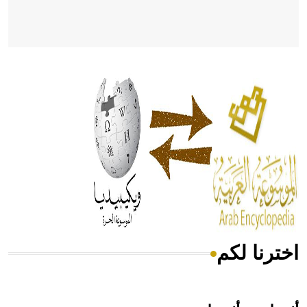
- هل تعلم أن أبقراط كتب في الطب أربعة مؤلفات هي:
الحكم، الأدلة، تنظيم التغذية، ورسالته في جروح الرأس. ويعود
له الفضل بأنه حرر الطب من الدين والفلسفة.
- هل تعلم أن المرجان إفراز حيواني يتكون في البحر ويتركب
من مادة كربونات الكلسيوم، وهو أحمر أو شديد الحمرة وهو
أجود أنواعه، ويمتاز بكبر الحجم ويسمى الش
اخترنا لكم
هل تعلم أن الأبسيد كلمة فرنسية اللفظ تم اعتمادها مصطلحاً
أثرياً يستخدم في العمارة عموماً وفي العمارة الدينية الخاصة
بالكنائس خصوصاً، وفي الإنكليزية أب