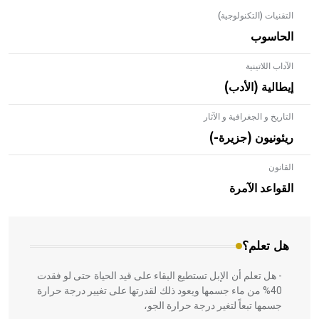
التقنيات (التكنولوجية)
الحاسوب
الآداب اللاتينية
إيطالية (الأدب)
التاريخ و الجغرافية و الآثار
ريئونيون (جزيرة-)
القانون
- هل تعلم أن الأبلق نوع من الفنون الهندسية التي ارتبطت
بالعمارة الإسلامية في بلاد الشام ومصر خاصة، حيث يحرص
القواعد الآمرة
المعمار على بناء مداميكه وخاصة في الواجهات
هل تعلم؟
- هل تعلم أن الإبل تستطيع البقاء على قيد الحياة حتى لو فقدت
40% من ماء جسمها ويعود ذلك لقدرتها على تغيير درجة حرارة
جسمها تبعاً لتغير درجة حرارة الجو،