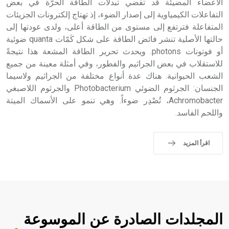
الأعضاء المضيئة قد تفضي تبدلات الطاقة الحرّة في بعض
التفاعلات الكيمياوية إلى إصدار الضوء، إذ تهتاج إلكترونات الجزيئات
المتفاعلة فترتفع إلى مستوى من الطاقة أعلى، ولدى عودتها إلى
حالتها الأصلية تنشر فائض الطاقة على شكل كَمّات quanta ضوئية
أو فوتونات photons. ويحدث تحرير الطاقة المشعة هذا نتيجةً
للاستقلاب في بعض الجراثيم والفطور، وفي أمثلة معينة من جميع
الشعب الحيوانية. هناك عدة أنواع مختلفة من الجراثيم ولاسيما
الجنسان: الجرثوم الضوئي Photobacterium والجرثوم اللاصبغي
Achromobacter، تُصْدِر ضوءاً. وهي تنمو على الأسماك الميتة
واللحم الفاسد.
اقرأ المزيد
المجلدات الصادرة عن الموسوعة