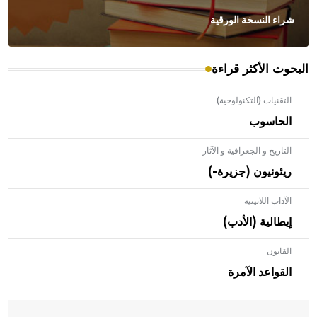
شراء النسخة الورقية
البحوث الأكثر قراءة
التقنيات (التكنولوجية)
الحاسوب
التاريخ و الجغرافية و الآثار
ريئونيون (جزيرة-)
الآداب اللاتينية
إيطالية (الأدب)
القانون
- هل تعلم أن الأبلق نوع من الفنون الهندسية التي ارتبطت
بالعمارة الإسلامية في بلاد الشام ومصر خاصة، حيث يحرص
القواعد الآمرة
المعمار على بناء مداميكه وخاصة في الواجهات