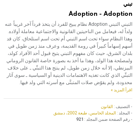
تبني
هيئة الموسوعة العربية تطلق موسوعات جديدة في عام 2026
Adoption - Adoption
التبني التبني Adoption نظام يبيح للفرد أن يتخذ فرداً آخر غريباً عنه
ولداً له، فيعامل من الناحيتين القانونية والاجتماعية معاملة أولاده.
وهذا النظام سواء تحت اسم التبني أم تحت اسم استلحاق، كان قد
أسهم إسهاماً كبيراً في رومة القديمة، وعرف منذ زمن طويل في
بلدان الشرق، حيث كان مفهوم التبني يتيح قبول أحد الأفراد كولد،
ولمصلحة هذا الولد، وهذا ما أخذ به بصورة خاصة القانون الروماني
البيزنطي، إلا أنه خلال زمن طويل، لم ينتج هذا التبنِّي ـ على خلاف
التبنِّي الذي كانت تغذيه الاهتمامات الدينية أو السياسية ـ سوى آثار
محدودة، ولم يقوّض صلات المتبنَّى مع أسرته التي ولد فيها.
اقرأ المزيد »
- التصنيف :
القانون
- المجلد :
المجلد الخامس، طبعة 2002، دمشق
- رقم الصفحة ضمن المجلد :
921