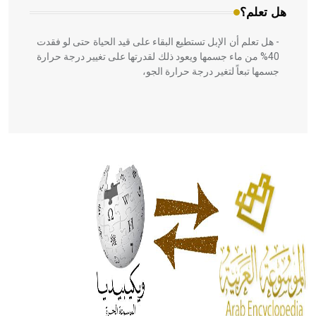
هل تعلم؟
- هل تعلم أن الإبل تستطيع البقاء على قيد الحياة حتى لو فقدت
40% من ماء جسمها ويعود ذلك لقدرتها على تغيير درجة حرارة
جسمها تبعاً لتغير درجة حرارة الجو،
- هل تعلم أن أبقراط كتب في الطب أربعة مؤلفات هي:
الحكم، الأدلة، تنظيم التغذية، ورسالته في جروح الرأس. ويعود
له الفضل بأنه حرر الطب من الدين والفلسفة.
- هل تعلم أن المرجان إفراز حيواني يتكون في البحر ويتركب
من مادة كربونات الكلسيوم، وهو أحمر أو شديد الحمرة وهو
أجود أنواعه، ويمتاز بكبر الحجم ويسمى الش