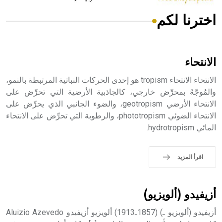
اخترنا لكم
هل تعلم أن الأبسيد كلمة فرنسية اللفظ تم اعتمادها مصطلحاً
أثرياً يستخدم في العمارة عموماً وفي العمارة الدينية الخاصة
بالكنائس خصوصاً، وفي الإنكليزية أب
الانتحاء
الانتحاء الانتحاء tropism هو إحدى الحركات النباتية المرتبطة بالنمو،
والمُوجّهُ بمحرِّض خارجي، كالجاذبية الأرضية التي تحرِّض على
الانتحاء الأرضي geotropism، والضوء الجانبي الذي يحرِّض على
- هل تعلم أن أبجر Abgar اسم معروف جيداً يعود إلى عدد من
الملوك الذين حكموا مدينة إديسا (الرها) من أبجر الأول وحتى
الانتحاء الضوئي phototropism، والرطوبة التي تحرِّض على الانتحاء
التاسع، وهم ينتسبون إلى أسرة أوسروين
المائي hydrotropism.
اقرأ المزيد
- هل تعلم أن الأبجدية الكنعانية تتألف من /22/ علامة كتابية
sign تكتب منفصلة غير متصلة، وتعتمد المبدأ الأكوروفوني،
أزيفيدو (ألويزيو)
حيث تقتصر القيمة الصوتية للعلامة الك
أزيفيدو (ألويزيو ـ) (1857ـ1913) ألويزيو أزيفيدو Aluizio Azevedo