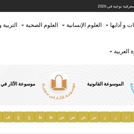
ية نوعية في 2026
تحقيق المخطوطات في العاصمة القطرية الدوحة
ات و آدابها
العلوم الإنسانية
العلوم الصحية
التربية 
 العربية
الموسوعة القانونية
موسوعة الآثار في
ذ
ر
ز
س
ش
ص
ض
ط
ظ
ع
غ
ف
ية