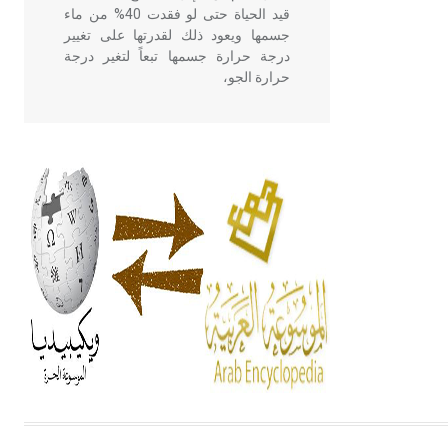
قيد الحياة حتى لو فقدت 40% من ماء
جسمها ويعود ذلك لقدرتها على تغيير
درجة حرارة جسمها تبعاً لتغير درجة
حرارة الجو،
- هل تعلم أن أبقراط كتب في الطب
أربعة مؤلفات هي: الحكم، الأدلة، تنظيم
التغذية، ورسالته في جروح الرأس.
ويعود له الفضل بأنه حرر الطب من
الدين والفلسفة.
- هل تعلم أن المرجان إفراز حيواني
يتكون في البحر ويتركب من مادة
كربونات الكلسيوم، وهو أحمر أو شديد
الحمرة وهو أجود أنواعه، ويمتاز بكبر
الحجم ويسمى الش
هل تعلم أن الأبسيد كلمة فرنسية اللفظ