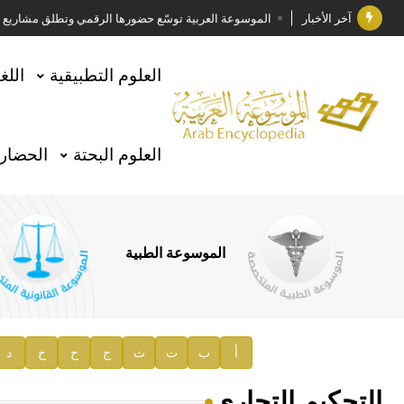
آخر الأخبار
الموسوعة العربية توسّع حضورها الرقمي وتطلق مشاريع معرف
فوز الأستاذ الدكتور وليد محمد السراقبي بجائزة كتارا ل
العلوم التطبيقية
اللغ
جائزة مجمع الملك سلمان العالمي للغة العربية 2025
الأستاذ إياد خالد الطباع مدير عام لهيئة الموسوعة العربية
العلوم البحتة
الحضارة
السيد محمد ياسين صالح وزيرا للثقافة
صدور المجلد الثامن من موسوعة الآثار في سورية
توصيات مجلس الإدارة
الموسوعة الطبية
صدور المجلد السابع من موسوعة الآثار في سورية
صدور المجلد الثامن عشر من الموسوعة الطبية
إعلان..
أ
ب
ت
ث
ج
ح
خ
د
دار الفكر الموزع الحصري لمنشورات هيئة الموسوعة العرب
التحكيم التجاري