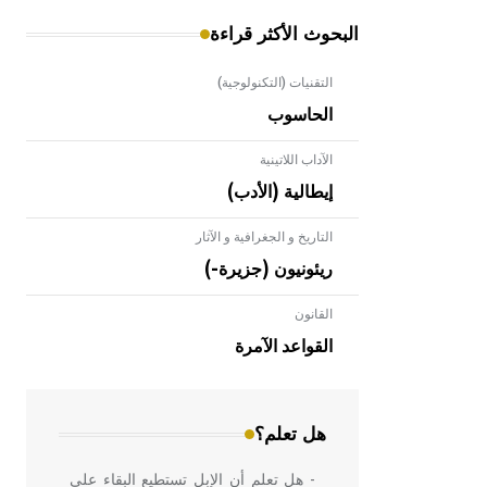
البحوث الأكثر قراءة
التقنيات (التكنولوجية)
الحاسوب
الآداب اللاتينية
إيطالية (الأدب)
التاريخ و الجغرافية و الآثار
ريئونيون (جزيرة-)
القانون
- هل تعلم أن الأبلق نوع من الفنون
الهندسية التي ارتبطت بالعمارة الإسلامية
القواعد الآمرة
في بلاد الشام ومصر خاصة، حيث يحرص
المعمار على بناء مداميكه وخاصة في
الواجهات
هل تعلم؟
- هل تعلم أن الإبل تستطيع البقاء على