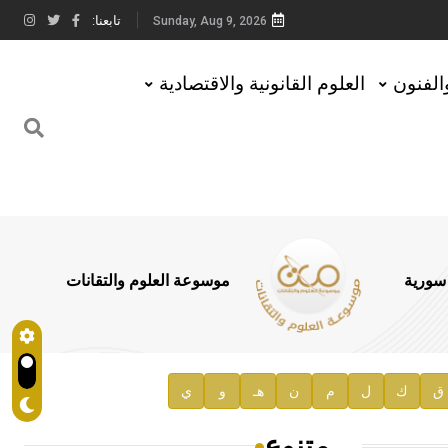
تابعنا:
Sunday, Aug 9, 2026
والفنون
العلوم القانونية والاقتصادية
 سورية
موسوعة العلوم والتقانات
ق
ك
ل
م
ن
هـ
و
ي
متنوع