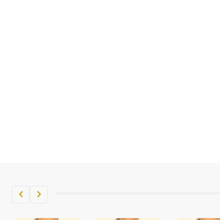
تم اعتمادها مصطلحاً أثرياً يستخدم في
العمارة عموماً وفي العمارة الدينية
الخاصة بالكنائس خصوصاً، وفي
الإنكليزية أب
- هل تعلم أن أبجر Abgar اسم معروف
جيداً يعود إلى عدد من الملوك الذين
حكموا مدينة إديسا (الرها) من أبجر الأول
وحتى التاسع، وهم ينتسبون إلى أسرة
أوسروين
- هل تعلم أن الأبجدية الكنعانية تتألف من
/22/ علامة كتابية sign تكتب منفصلة
غير متصلة، وتعتمد المبدأ الأكوروفوني،
حيث تقتصر القيمة الصوتية للعلامة الك