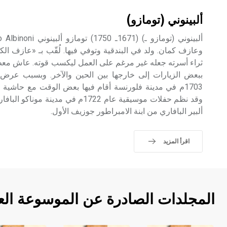
ألبينوني (تومازو)
وعازف كمان. ولد في البندقية وتوفي فيها. لُقّب بـ «عازف الك
ثراء أسرته جعله غير مرغم على العمل ليكسب قوته. عاش معظم
وقد نظم حفلات موسيقية عام 1722م في مدي
ألبير البافاري من ابنة الامبراطور جوزيف الأول.
اقرأ المزيد
المجلدات الصادرة عن الموسوعة الع