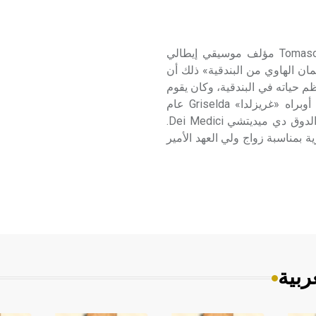
ألبينوني (تومازو ـ) (1671ـ 1750) تومازو ألبينوني Tomaso Albinoni مؤلف موسيقي إيطالي
مان الهاوي من البندقية» ذلك أن
 حياته في البندقية، وكان يقوم
ببعض الزيارات إلى خارجها بين الحين والآخر. وبسبب عرض أوبراه «غريزلدا» Griselda عام
1703م في مدينة فلورنسة أقام فيها بعض الوقت مع حاشية الدوق دي ميديتشي Dei Medici.
نة موناكو البافارية بمناسبة زواج ولي العهد الأمير
ربية