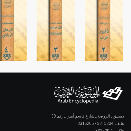
دمشق ـ الروضة ـ شارع قاسم أمين ـ رقم 39
هاتف: 3315204 - 3315205
فاكس: 3315207