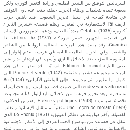
السرياليين التوفيق بين الشعر الطليعي وإرادة التغيير الثوري، ولكن
صعوبة تقيده بتعليمات ونظام الحزب جعلته يبتعد عنه دون التوقف
عن متابعة كفاحه في سبيل تحرير الشعوب. فقد ناهض حرب
الريف Rif الاستعمارية في المغرب ونظم قصيدته «تشرين الثاني/
أكتوبر» (1936) Octobre مندداً بالعنف، ودعم الجمهوريين الإسبان
في قصيدته الشهيرة «نصر غيرنيكا» (1937) La victoire de
Guernica، وقد متنت هذه المرحلة النضالية الروابط بين الشاعر
والشعب. وفي الحرب العالمية الثانية في فرنسة انضم إيلوار إلى
المقاومة السرّية ضد الاحتلال النازي وأسهم في ازدهار «دار نشر
نصف الليل» Editions de minuit السريّة. وقد صدر له في هذه
المرحلة مجموعة «شعر وحقيقة» (1942) Poésie et vérité التي
اكتمل بها تطوره، ثم مجموعة «إلى الملتقى الألماني» (1944) Au
rendez-vous allemand التي ضمت قصائده المنشورة تحت أسماء
مستعارة. وبعد تحرير فرنسة من الاحتلال تابع إيلوار كتابة مجموعة
«قصائد سياسية» (1948) Poèmes politiques و«درس أخلاقي»
(1949) Une Leçon de morale متغنياً بمستقبل الإنسانية وبتغلب
الفضيلة. وآخر دواوينه هو «طائر الفينيق» (1951) Le Phénix الذي
انتقل في قصائده من موضوع الحب الفردي إلى الأفكار الاجتماعية
والإنسانية. وقد توفي الشاعر بسبب نزلة صدرية في باريس. تمتع