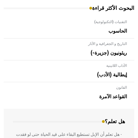
البحوث الأكثر قراءة
التقنيات (التكنولوجية)
الحاسوب
التاريخ و الجغرافية و الآثار
ريئونيون (جزيرة-)
الآداب اللاتينية
إيطالية (الأدب)
القانون
- هل تعلم أن الأبلق نوع من الفنون الهندسية التي ارتبطت
بالعمارة الإسلامية في بلاد الشام ومصر خاصة، حيث يحرص
القواعد الآمرة
المعمار على بناء مداميكه وخاصة في الواجهات
هل تعلم؟
- هل تعلم أن الإبل تستطيع البقاء على قيد الحياة حتى لو فقدت