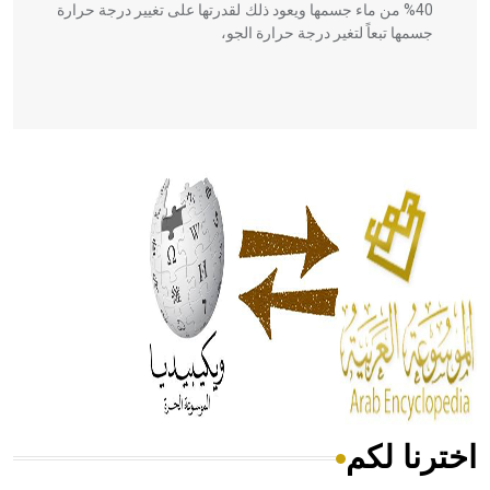
40% من ماء جسمها ويعود ذلك لقدرتها على تغيير درجة حرارة
جسمها تبعاً لتغير درجة حرارة الجو،
- هل تعلم أن أبقراط كتب في الطب أربعة مؤلفات هي:
الحكم، الأدلة، تنظيم التغذية، ورسالته في جروح الرأس. ويعود
له الفضل بأنه حرر الطب من الدين والفلسفة.
- هل تعلم أن المرجان إفراز حيواني يتكون في البحر ويتركب
من مادة كربونات الكلسيوم، وهو أحمر أو شديد الحمرة وهو
أجود أنواعه، ويمتاز بكبر الحجم ويسمى الش
اخترنا لكم
هل تعلم أن الأبسيد كلمة فرنسية اللفظ تم اعتمادها مصطلحاً