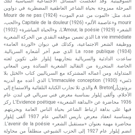
السوفييتية. وقد انعكست المسائل الاجتماعية السياسية لتلك
المرحلة ممزوجة بحياة الشاعر العاطفية المضطربة في دواوين
عدة، مثل: «الموت من عدم الموت» (1924) Mourir de ne pas
mourir و«عاصمة الألم» (1926) Capitale de la douleur و«الحب،
الشعر» (1929) L’Amour, la poésie، و«الحياة المباشرة» (1932)
La vie immédiate الذي تضمن موقفه النقدي من الحركة الشعرية
ووظيفة الشعر الاجتماعية، وكذلك في ديوان «الوردة العامة»
(1934) La rose publique الذي ضم آخر أشعاره السريالية.
ساعدت الدادئية والسريالية بتجاربهما إيلوار على تكوين لغته
الخاصة. المتحررة من التقاليد الشعرية السائدة ومن المعاني
المتداولة. ومن أعماله المشتركة مع السرياليين كتاب «الحَبَل بلا
دَنَس» (1930) L’Immaculée conception الذي أعده مع أندريه
بروتون[ر]A. Breton والذي تلا تجارب الكتابة التلقائية والاستماع إلى
الأحلام، وألقى إيلوار بمناسبة معرض فني سريالي في لندن عام
1936 محاضرة عن «البداهة الشعرية» L’Evidence poétique ركز
فيها على بداهة ارتباط الشاعر بحياة الناس العامة وبحريتهم.
وبمناسبة انعقاد معرض باريس العالمي عام 1937 ألقى إيلوار
محاضرة مهمة بعنوان «مستقبل الشعر» L’avenir de la poésie.
انضم إيلوار عام 1927 إلى الحزب الشيوعي منطلقاً من محاولة