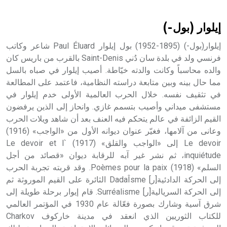
أثرياً يستخدم في العمارة عموماً وفي العمارة الدينية الخاصة
بالكنائس خصوصاً، وفي الإنكليزية أب
إيلوار (بول-)
إيلوار(بول-) (1895-1952) بول إيلوار Paul Éluard شاعر وكاتب
فرنسي ولد في بلدة سان دُني Saint-Denis بالقرب من باريس كان
والده محاسباً وكانت والدته خيّاطة. أصيب إيلوار في صباه بالسل
- هل تعلم أن أبجر Abgar اسم معروف جيداً يعود إلى عدد من
الملوك الذين حكموا مدينة إديسا (الرها) من أبجر الأول وحتى
مما حال بينه وبين متابعة دراسته النظامية، فاعتمد على المطالعة
التاسع، وهم ينتسبون إلى أسرة أوسروين
في تثقيف نفسه. خلال الحرب العالمية الأولى خدم إيلوار في
مستشفى ميداني وأصيب بتسمم غازي. وانحاز إلى الذين يرفضون
القيم الزائفة في عالم يتحكم فيه العنف بعد أن شاهد ويلات الحرب
وعانى من آلامها، فغيّر عنوان ديوانه الأول من «الواجب» (1916)
Le devoir إلى «الواجب والقلق» (1917) Le devoir et l`
- هل تعلم أن الأبجدية الكنعانية تتألف من /22/ علامة كتابية
inquiétude، ثم نشر غير آبه للرقابة ديوان «قصائد من أجل
sign تكتب منفصلة غير متصلة، وتعتمد المبدأ الأكوروفوني،
السلم» (1918) Poèmes pour la paix. وقد قربته تجربة الحرب
حيث تقتصر القيمة الصوتية للعلامة الك
إلى الحركة الدادئية[ر] DadaÎsme الثائرة على القيم الموروثة ثم
إلى الحركة السريالية[ر] Surréalisme. قام إيوار برحلة طويلة إلى
شرق آسية وشارك بصورة فعّالة عام 1930 في المؤتمر العالمي
للكتاب الثوريين الذي انعقد في مدينة خاركوف Charkov