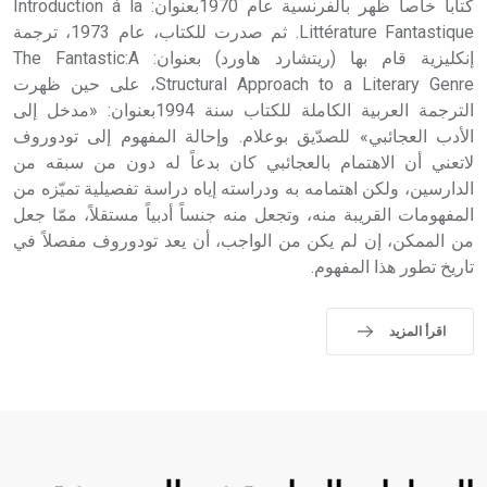
كتاباً خاصاً ظهر بالفرنسية عام 1970بعنوان: Introduction á la
Littérature Fantastique. ثم صدرت للكتاب، عام 1973، ترجمة
إنكليزية قام بها (ريتشارد هاورد) بعنوان: The Fantastic:A
Structural Approach to a Literary Genre، على حين ظهرت
الترجمة العربية الكاملة للكتاب سنة 1994بعنوان: «مدخل إلى
الأدب العجائبي» للصدّيق بوعلام. وإحالة المفهوم إلى تودوروف
لاتعني أن الاهتمام بالعجائبي كان بدعاً له دون من سبقه من
الدارسين، ولكن اهتمامه به ودراسته إياه دراسة تفصيلية تميّزه من
المفهومات القريبة منه، وتجعل منه جنساً أدبياً مستقلاً، ممّا جعل
من الممكن، إن لم يكن من الواجب، أن يعد تودوروف مفصلاً في
تاريخ تطور هذا المفهوم.
اقرأ المزيد