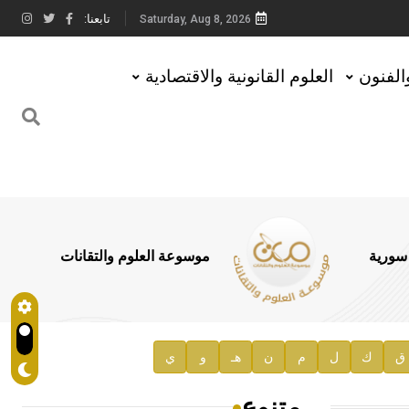
تابعنا:
Saturday, Aug 8, 2026
والفنون
العلوم القانونية والاقتصادية
 سورية
موسوعة العلوم والتقانات
ق
ك
ل
م
ن
هـ
و
ي
متنوع