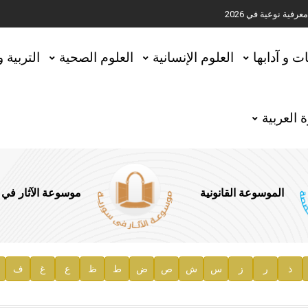
ية نوعية في 2026
تحقيق المخطوطات في العاصمة القطرية الدوحة
ات و آدابها
العلوم الإنسانية
العلوم الصحية
التربية 
 العربية
الموسوعة القانونية
موسوعة الآثار في
ذ
ر
ز
س
ش
ص
ض
ط
ظ
ع
غ
ف
ية