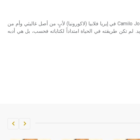
تم اعتمادها مصطلحاً أثرياً يستخدم في
العمارة عموماً وفي العمارة الدينية
الخاصة بالكنائس خصوصاً، وفي
ولد كاميلو خوسِهْ ثِلا Camilo José Cela في إيريا فلابيا (لاكورونيا) لأبٍ من أصل غاليثي وأم من
الإنكليزية أب
 لم تكن طريقته في الحياة امتداداً لكتاباته فحسب، بل هي أدبه
- هل تعلم أن أبجر Abgar اسم معروف
جيداً يعود إلى عدد من الملوك الذين
حكموا مدينة إديسا (الرها) من أبجر الأول
وحتى التاسع، وهم ينتسبون إلى أسرة
أوسروين
- هل تعلم أن الأبجدية الكنعانية تتألف من
/22/ علامة كتابية sign تكتب منفصلة
غير متصلة، وتعتمد المبدأ الأكوروفوني،
حيث تقتصر القيمة الصوتية للعلامة الك