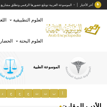
آخر الأخبار
الموسوعة العربية توسّع حضورها الرقمي وتطلق مشاريع معرف
فوز الأستاذ الدكتور وليد محمد السراقبي بجائزة كتارا ل
العلوم التطبيقية
اللغ
جائزة مجمع الملك سلمان العالمي للغة العربية 2025
الأستاذ إياد خالد الطباع مدير عام لهيئة الموسوعة العربية
العلوم البحتة
الحضارة
السيد محمد ياسين صالح وزيرا للثقافة
صدور المجلد الثامن من موسوعة الآثار في سورية
توصيات مجلس الإدارة
الموسوعة الطبية
صدور المجلد السابع من موسوعة الآثار في سورية
صدور المجلد الثامن عشر من الموسوعة الطبية
إعلان..
أ
ب
ت
ث
ج
ح
خ
د
دار الفكر الموزع الحصري لمنشورات هيئة الموسوعة العرب
الأدب المقارن