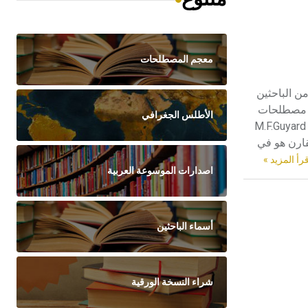
معجم المصطلحات
قده كثير من الباحثين
Pa[ر] مصطلحاً غير دقيق, واقترح مصطلحات
الأطلس الجغرافي
أخرى أقرب دلالة إِلى موضوعه مثل: «تاريخ الأدب المقارن», و «التاريخ الأدبي المقارن», و «تاريخ المقارنة». واقترح ماريوس فرانسوا غويار M.F.Guyard
مقارن هو في
رأ المزيد »
اصدارات الموسوعة العربية
أسماء الباحثين
شراء النسخة الورقية