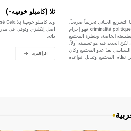
ثلا (كاميلو خوسِه-)
التشريع الجنائي تحريماً صريحاً،
ويحدد أركانها ويضع لها عقوبات محددة. أما الإجرام السياسي criminalité politique فهو إجرام
أصل إنكليزي وتوفي في مدريد.
 بطبيعته الخاصة، وبنظرة المجتمع
ذاته.
كنّ الجديد فيه هو تسميته أولاً،
 السياسي يعدّ عدو المجتمع وكان
اقرأ المزيد
 نظام المجتمع وتبديل قواعده
ربية