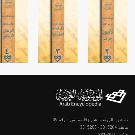
دمشق ـ الروضة ـ شارع قاسم أمين ـ رقم 39
هاتف: 3315204 - 3315205
فاكس: 3315207