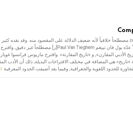
Comp
الأدب المقارن يُعدُّ مصطلح «الأدب المقارن» comparative literature مصطلحاً خلافياً لأنه ضعيف الدلالة على المقصود منه. وقد ن
ولكنهم في النهاية آثروا الاستمرار في استعماله نظراً لشيوعه. فمثلاً عدّه بول فان تييغم ul Van Tieghem
لمة «تاريخ» هي المضافة في مختلف الاقتراحات البديلة, ذلك أن الأدب ال
تجاوزة للحدود اللغوية والجغرافية, وفيما بعد أضيفت الحدود المعرفية.
اق