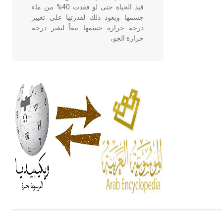
قيد الحياة حتى لو فقدت 40% من ماء
جسمها ويعود ذلك لقدرتها على تغيير
درجة حرارة جسمها تبعاً لتغير درجة
حرارة الجو،
- هل تعلم أن أبقراط كتب في الطب
أربعة مؤلفات هي: الحكم، الأدلة، تنظيم
التغذية، ورسالته في جروح الرأس.
ويعود له الفضل بأنه حرر الطب من
الدين والفلسفة.
- هل تعلم أن المرجان إفراز حيواني
يتكون في البحر ويتركب من مادة
كربونات الكلسيوم، وهو أحمر أو شديد
الحمرة وهو أجود أنواعه، ويمتاز بكبر
الحجم ويسمى الش
هل تعلم أن الأبسيد كلمة فرنسية اللفظ