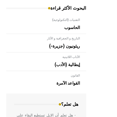
البحوث الأكثر قراءة
التقنيات (التكنولوجية)
الحاسوب
التاريخ و الجغرافية و الآثار
ريئونيون (جزيرة-)
الآداب اللاتينية
إيطالية (الأدب)
القانون
- هل تعلم أن الأبلق نوع من الفنون
الهندسية التي ارتبطت بالعمارة الإسلامية
القواعد الآمرة
في بلاد الشام ومصر خاصة، حيث يحرص
المعمار على بناء مداميكه وخاصة في
الواجهات
هل تعلم؟
- هل تعلم أن الإبل تستطيع البقاء على