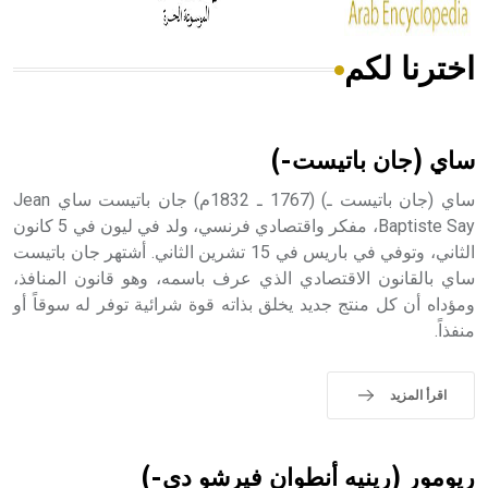
اخترنا لكم
هل تعلم أن الأبسيد كلمة فرنسية اللفظ تم اعتمادها مصطلحاً
أثرياً يستخدم في العمارة عموماً وفي العمارة الدينية الخاصة
بالكنائس خصوصاً، وفي الإنكليزية أب
ساي (جان باتيست-)
ساي (جان باتيست ـ) (1767 ـ 1832م) جان باتيست ساي Jean
Baptiste Say، مفكر واقتصادي فرنسي، ولد في ليون في 5 كانون
الثاني، وتوفي في باريس في 15 تشرين الثاني. أشتهر جان باتيست
- هل تعلم أن أبجر Abgar اسم معروف جيداً يعود إلى عدد من
الملوك الذين حكموا مدينة إديسا (الرها) من أبجر الأول وحتى
ساي بالقانون الاقتصادي الذي عرف باسمه، وهو قانون المنافذ،
التاسع، وهم ينتسبون إلى أسرة أوسروين
ومؤداه أن كل منتج جديد يخلق بذاته قوة شرائية توفر له سوقاً أو
منفذاً.
اقرأ المزيد
- هل تعلم أن الأبجدية الكنعانية تتألف من /22/ علامة كتابية
sign تكتب منفصلة غير متصلة، وتعتمد المبدأ الأكوروفوني،
حيث تقتصر القيمة الصوتية للعلامة الك
ريومور (رينيه أنطوان فيرشو دي-)