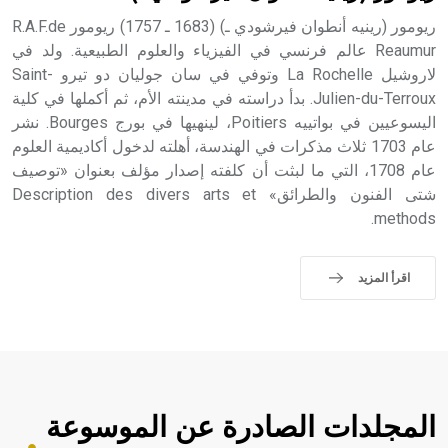
ريومور (رينيه أنطوان فيرشودي ـ) (1683 ـ 1757) ريومور R.A.F.de
Reaumur عالم فرنسي في الفيزياء والعلوم الطبيعية. ولد في
لاروشيل La Rochelle وتوفي في سان جوليان دو تيرو Saint-
Julien-du-Terroux. بدأ دراسته في مدينته الأم، ثم أكملها في كلية
اليسوعيين في بواتييه Poitiers، لينهيها في بورج Bourges. نشر
عام 1703 ثلاث مذكرات في الهندسة، أهلته لدخول أكاديمية العلوم
عام 1708، التي ما لبثت أن كلفته إصدار مؤلف بعنوان «توصيف
شتى الفنون والطرائق» Description des divers arts et
methods.
اقرأ المزيد
المجلدات الصادرة عن الموسوعة