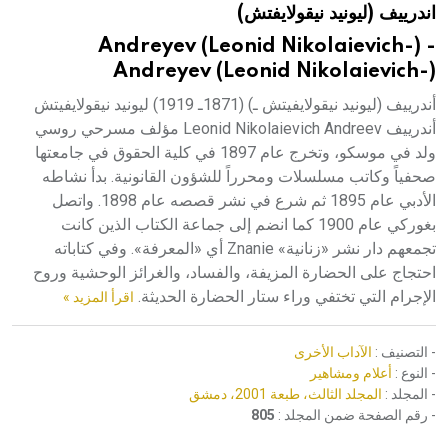
اندرييف (ليونيد نيقولايفتش)
هيئة الموسوعة العربية تطلق موسوعات جديدة في عام 2026
Andreyev (Leonid Nikolaievich-) -
Andreyev (Leonid Nikolaievich-)
أندرييف (ليونيد نيقولايفيتش ـ) (1871ـ 1919) ليونيد نيقولايفيتش
أندرييف Leonid Nikolaievich Andreev مؤلف مسرحي روسي
ولد في موسكو، وتخرج عام 1897 في كلية الحقوق في جامعتها
صحفياً وكاتب مسلسلات ومحرراً للشؤون القانونية. بدأ نشاطه
الأدبي عام 1895 ثم شرع في نشر قصصه عام 1898. واتصل
بغوركي عام 1900 كما انضم إلى جماعة الكتاب الذين كانت
تجمعهم دار نشر «زنانية» Znanie أي «المعرفة». وفي كتاباته
احتجاج على الحضارة المزيفة، والفساد، والغرائز الوحشية وروح
الإجرام التي تختفي وراء ستار الحضارة الحديثة.
اقرأ المزيد »
- التصنيف :
الآداب الأخرى
- النوع :
أعلام ومشاهير
- المجلد :
المجلد الثالث، طبعة 2001، دمشق
- رقم الصفحة ضمن المجلد :
805