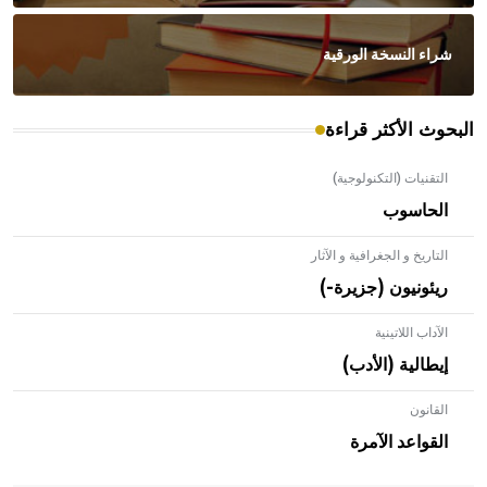
شراء النسخة الورقية
البحوث الأكثر قراءة
التقنيات (التكنولوجية)
الحاسوب
التاريخ و الجغرافية و الآثار
ريئونيون (جزيرة-)
الآداب اللاتينية
إيطالية (الأدب)
القانون
- هل تعلم أن الأبلق نوع من الفنون الهندسية التي ارتبطت
بالعمارة الإسلامية في بلاد الشام ومصر خاصة، حيث يحرص
القواعد الآمرة
المعمار على بناء مداميكه وخاصة في الواجهات