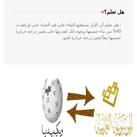
هل تعلم؟
- هل تعلم أن الإبل تستطيع البقاء على قيد الحياة حتى لو فقدت
40% من ماء جسمها ويعود ذلك لقدرتها على تغيير درجة حرارة
جسمها تبعاً لتغير درجة حرارة الجو،
- هل تعلم أن أبقراط كتب في الطب أربعة مؤلفات هي:
الحكم، الأدلة، تنظيم التغذية، ورسالته في جروح الرأس. ويعود
له الفضل بأنه حرر الطب من الدين والفلسفة.
- هل تعلم أن المرجان إفراز حيواني يتكون في البحر ويتركب
من مادة كربونات الكلسيوم، وهو أحمر أو شديد الحمرة وهو
أجود أنواعه، ويمتاز بكبر الحجم ويسمى الش