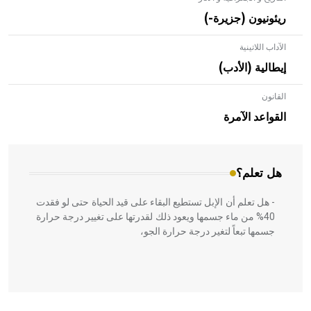
ريئونيون (جزيرة-)
الآداب اللاتينية
إيطالية (الأدب)
القانون
- هل تعلم أن الأبلق نوع من الفنون الهندسية التي ارتبطت
بالعمارة الإسلامية في بلاد الشام ومصر خاصة، حيث يحرص
القواعد الآمرة
المعمار على بناء مداميكه وخاصة في الواجهات
هل تعلم؟
- هل تعلم أن الإبل تستطيع البقاء على قيد الحياة حتى لو فقدت
40% من ماء جسمها ويعود ذلك لقدرتها على تغيير درجة حرارة
جسمها تبعاً لتغير درجة حرارة الجو،
- هل تعلم أن أبقراط كتب في الطب أربعة مؤلفات هي: