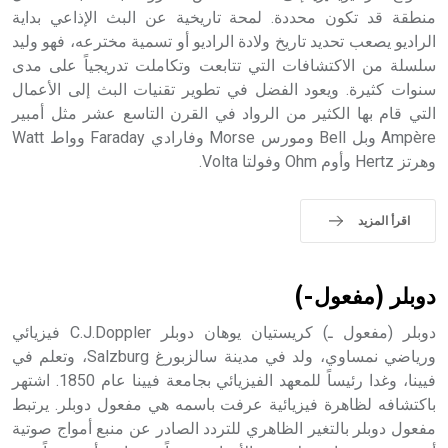
الملوك الذين حكموا مدينة إديسا (الرها) من أبجر الأول وحتى
منطقة قد تكون محددة. لمحة تاريخية عن البث الإذاعي بداية
التاسع، وهم ينتسبون إلى أسرة أوسروين
الراديو يصعب تحديد تاريخ ولادة الراديو أو تسمية مخترعه، فهو وليد
سلسلة من الاكتشافات التي تتابعت وتكاملت تدريجياً على مدى
سنوات كثيرة. ويعود الفضل في تطوير تقنيات البث إلى الأعمال
التي قام بها الكثير من الرواد في القرن التاسع عشر مثل أمبير
Ampère وبل Bell ومورس Morse وفارادي Faraday وواط Watt
- هل تعلم أن الأبجدية الكنعانية تتألف من /22/ علامة كتابية
وهرتز Hertz وأوم Ohm وفولتا Volta.
sign تكتب منفصلة غير متصلة، وتعتمد المبدأ الأكوروفوني،
حيث تقتصر القيمة الصوتية للعلامة الك
اقرأ المزيد
دوبلر (مفعول-)
دوبلر (مفعول ـ) كريستيان يوهان دوبلر C.J.Doppler فيزيائي
ورياضي نمساوي، ولد في مدينة سالزبورغ Salzburg، وتعلم في
فيينا، وغدا رئيساً للمعهد الفيزيائي بجامعة فيينا عام 1850. اشتهر
باكتشافه لظاهرة فيزيائية عرفت باسمه هي مفعول دوبلر. يرتبط
مفعول دوبلر بالتغير الظاهري للتردد الصادر عن منبع أمواج صوتية