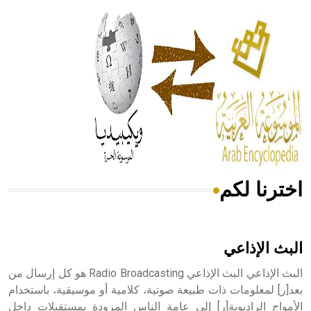
الحكم، الأدلة، تنظيم التغذية، ورسالته في جروح الرأس. ويعود
له الفضل بأنه حرر الطب من الدين والفلسفة.
- هل تعلم أن المرجان إفراز حيواني يتكون في البحر ويتركب
من مادة كربونات الكلسيوم، وهو أحمر أو شديد الحمرة وهو
أجود أنواعه، ويمتاز بكبر الحجم ويسمى الش
اخترنا لكم
هل تعلم أن الأبسيد كلمة فرنسية اللفظ تم اعتمادها مصطلحاً
أثرياً يستخدم في العمارة عموماً وفي العمارة الدينية الخاصة
بالكنائس خصوصاً، وفي الإنكليزية أب
البث الإذاعي
البث الإذاعي البث الإذاعي Radio Broadcasting هو كل إرسال من
بعد[ر] لمعلومات ذات طبيعة صوتية، كلامية أو موسيقية، باستخدام
الأمواج الراديوية[ر] إلى عامة الناس المزودة بمستقبلات داخل
- هل تعلم أن أبجر Abgar اسم معروف جيداً يعود إلى عدد من