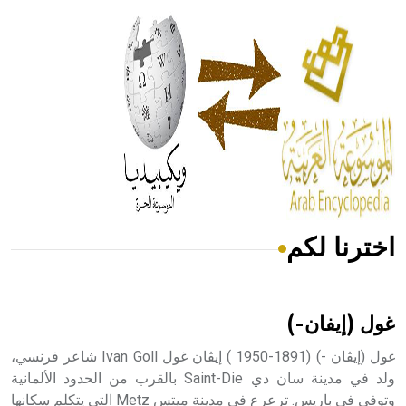
الحكم، الأدلة، تنظيم التغذية، ورسالته في جروح الرأس. ويعود
له الفضل بأنه حرر الطب من الدين والفلسفة.
- هل تعلم أن المرجان إفراز حيواني يتكون في البحر ويتركب
من مادة كربونات الكلسيوم، وهو أحمر أو شديد الحمرة وهو
أجود أنواعه، ويمتاز بكبر الحجم ويسمى الش
اخترنا لكم
هل تعلم أن الأبسيد كلمة فرنسية اللفظ تم اعتمادها مصطلحاً
أثرياً يستخدم في العمارة عموماً وفي العمارة الدينية الخاصة
بالكنائس خصوصاً، وفي الإنكليزية أب
غول (إيفان-)
غول (إيڤان -) (1891-1950 ) إيڤان غول Ivan Goll شاعر فرنسي،
ولد في مدينة سان دي Saint-Die بالقرب من الحدود الألمانية
وتوفي في باريس. ترعرع في مدينة ميتس Metz التي يتكلم سكانها
- هل تعلم أن أبجر Abgar اسم معروف جيداً يعود إلى عدد من