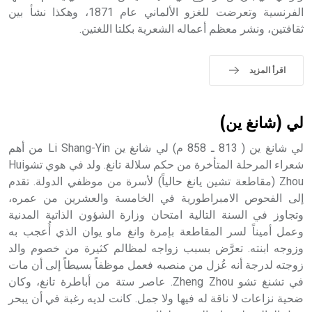
الملوك الذين حكموا مدينة إديسا (الرها) من أبجر الأول وحتى
الفرنسية وتعرضت للغزو الألماني عام 1871، وهكذا نشأ بين
التاسع، وهم ينتسبون إلى أسرة أوسروين
ثقافتين، ونشر معظم أعماله الشعرية بكلتا اللغتين.
اقرأ المزيد
- هل تعلم أن الأبجدية الكنعانية تتألف من /22/ علامة كتابية
sign تكتب منفصلة غير متصلة، وتعتمد المبدأ الأكوروفوني،
لي (شانغ ين)
حيث تقتصر القيمة الصوتية للعلامة الك
لي شانغ ين ( 813 ـ 858 م) لي شانغ ين Li Shang-Yin من أهم
شعراء المرحلة المتأخرة من حكم سلالة تانغ. ولد في هوي تشوHui
Zhou (مقاطعة تشين يانغ حالياً) لأسرة من موظفي الدولة. تقدم
إلى الفحوص الامبراطورية في الخامسة والعشرين من عمره،
وتجاوز في السنة التالية امتحان وزارة الشؤون الذاتية المدنية
وعمل أميناً لسر المقاطعة بإمرة وانغ ماو يوان الذي أُعجب به
وزوجه ابنته. تعرَّض بسبب زواجه لمظالم كثيرة من خصوم والد
زوجته لدرجة أنه عُزل من منصبه فعمل موظفاً بسيطاً إلى أن مات
في تشنغ تشو Zheng Zhou. عاصر ستة من أباطرة تانغ، وكان
ضحية نزاعات لا ناقة له فيها ولا جمل. كانت لديه رغبة في أن يبحر