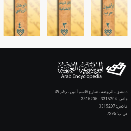
دمشق ـ الروضة ـ شارع قاسم أمين ـ رقم 39
هاتف: 3315204 - 3315205
فاكس: 3315207
ص.ب: 7296