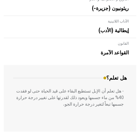
ريئونيون (جزيرة-)
الآداب اللاتينية
إيطالية (الأدب)
القانون
- هل تعلم أن الأبلق نوع من الفنون الهندسية التي ارتبطت
بالعمارة الإسلامية في بلاد الشام ومصر خاصة، حيث يحرص
القواعد الآمرة
المعمار على بناء مداميكه وخاصة في الواجهات
هل تعلم؟
- هل تعلم أن الإبل تستطيع البقاء على قيد الحياة حتى لو فقدت
40% من ماء جسمها ويعود ذلك لقدرتها على تغيير درجة حرارة
جسمها تبعاً لتغير درجة حرارة الجو،
- هل تعلم أن أبقراط كتب في الطب أربعة مؤلفات هي: