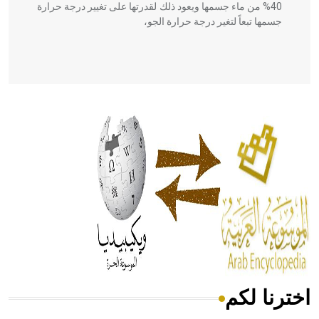
40% من ماء جسمها ويعود ذلك لقدرتها على تغيير درجة حرارة
جسمها تبعاً لتغير درجة حرارة الجو،
- هل تعلم أن أبقراط كتب في الطب أربعة مؤلفات هي:
الحكم، الأدلة، تنظيم التغذية، ورسالته في جروح الرأس. ويعود
له الفضل بأنه حرر الطب من الدين والفلسفة.
- هل تعلم أن المرجان إفراز حيواني يتكون في البحر ويتركب
من مادة كربونات الكلسيوم، وهو أحمر أو شديد الحمرة وهو
أجود أنواعه، ويمتاز بكبر الحجم ويسمى الش
اخترنا لكم
هل تعلم أن الأبسيد كلمة فرنسية اللفظ تم اعتمادها مصطلحاً