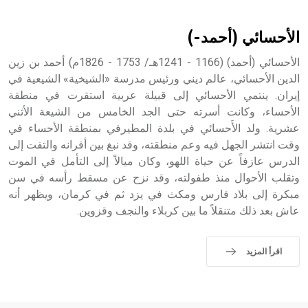
أثرياً يستخدم في العمارة عموماً وفي العمارة الدينية الخاصة
بالكنائس خصوصاً، وفي الإنكليزية أب
الأحسائي (أحمد-)
الأحسائي (أحمد) (1166 - 1241هـ/ 1753 - 1826م) أحمد بن زين
الدين الأحسائي، عالم ديني ورئيس مدرسة «الشيخية» الشيعية في
إيران. ينتمي الأحسائي إلى قبيلة عربية استقرت في منطقة
- هل تعلم أن أبجر Abgar اسم معروف جيداً يعود إلى عدد من
الملوك الذين حكموا مدينة إديسا (الرها) من أبجر الأول وحتى
الأحساء، وكانت أسرته حتى الجد الخامس من الشيعة الأثني
التاسع، وهم ينتسبون إلى أسرة أوسروين
عشرية. ولد الأَحسائي في بلدة المطيرفي بمنطقة الأحساء في
وقت انتشر الجهل فيه وعم منطقته، وقد نبغ بين أقرانه والتفت إلى
الدرس عازفاً عن حياة اللهو، وكان ميالاً إلى التأمل في الموت
وتقلب الأحوال منذ طفولته، وقد نزح عن مسقط رأسه في سن
مبكرة إلى بلاد فارس ومكث في يزد ثم في كرمان، ويظهر أنه
- هل تعلم أن الأبجدية الكنعانية تتألف من /22/ علامة كتابية
عاش بعد ذلك متنقلاً ما بين كربلاء والنجف وقزوين.
sign تكتب منفصلة غير متصلة، وتعتمد المبدأ الأكوروفوني،
حيث تقتصر القيمة الصوتية للعلامة الك
اقرأ المزيد