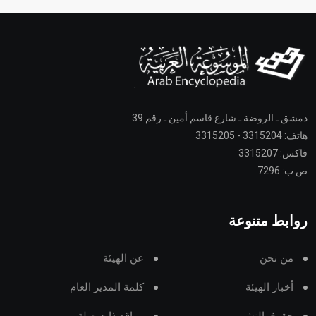
دمشق ـ الروضة ـ شارع قاسم أمين ـ رقم 39
هاتف: 3315204 - 3315205
فاكس: 3315207
ص.ب: 7296
روابط متنوعة
من نحن
عن الهيئة
أخبار الهيئة
كلمة المدير العام