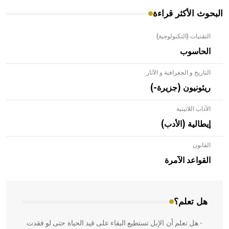
البحوث الأكثر قراءة
التقنيات (التكنولوجية)
الحاسوب
التاريخ و الجغرافية و الآثار
ريئونيون (جزيرة-)
الآداب اللاتينية
إيطالية (الأدب)
القانون
- هل تعلم أن الأبلق نوع من الفنون الهندسية التي ارتبطت
بالعمارة الإسلامية في بلاد الشام ومصر خاصة، حيث يحرص
القواعد الآمرة
المعمار على بناء مداميكه وخاصة في الواجهات
هل تعلم؟
- هل تعلم أن الإبل تستطيع البقاء على قيد الحياة حتى لو فقدت