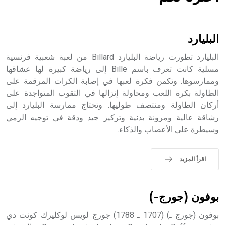
هل تعلم أن الأبسيد كلمة فرنسية اللفظ تم اعتمادها مصطلحاً
أثرياً يستخدم في العمارة عموماً وفي العمارة الدينية الخاصة
بالكنائس خصوصاً، وفي الإنكليزية أب
البليارد
البليارد تطورت رياضة البليارد Billard من لعبة شعبية فرنسية
مسلية كانت تعرف باسم Bille إلى رياضة كبيرة لها عشاقها
وممارسوها. وتكمن فكرة لعبها في إصابة الكرات المرقمة على
- هل تعلم أن أبجر Abgar اسم معروف جيداً يعود إلى عدد من
الملوك الذين حكموا مدينة إديسا (الرها) من أبجر الأول وحتى
الطاولة بكرة اللعب ومحاولة إنزالها في الثقوب المتواجدة على
التاسع، وهم ينتسبون إلى أسرة أوسروين
أركان الطاولة ومنتصف طوليها. وتحتاج ممارسة البليارد إلى
رشاقة عالية ومرونة بدنية وتركيز جيد ودقة في توجيه الرمي
وسيطرة على الأعصاب والذكاء.
- هل تعلم أن الأبجدية الكنعانية تتألف من /22/ علامة كتابية
اقرأ المزيد
sign تكتب منفصلة غير متصلة، وتعتمد المبدأ الأكوروفوني،
حيث تقتصر القيمة الصوتية للعلامة الك
بوفون (جورج-)
بوفون (جورج ـ) (1707 ـ 1788) جورج لويس لوكليرك كونت دي