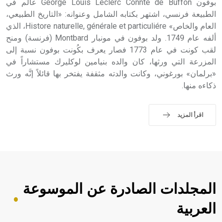
بوفون George Louis Leclerc Connte de Buffon عالم في
الطبيعة فرنسي، اشتهر بكتابه الشامل وعنوانه: «التاريخ الطبيعي،
العام والخاص» Histore naturelle, générale et particuliére، الذي
ألفه عام 1749. ولد بوفون في مونبار Montbard (فرنسة) ومنح
لقب كونت في عام 1773 فصار يعرف بكُونت بوفون نسبة إلى
المزرعة التي ورثها، كان والده بنيامين لوكليرك مستشاراً في
«برلمان» بورغوني، وكانت والدته مثقفة يفتخر بها قائلاً إنَّه ورث
ذكاءه منها.
اقرأ المزيد
المجلدات الصادرة عن الموسوعة
العربية