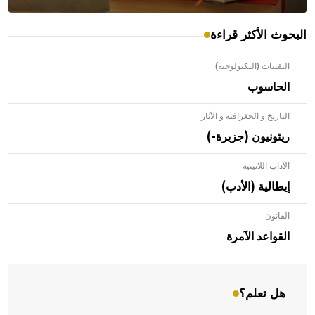
البحوث الأكثر قراءة
التقنيات (التكنولوجية)
الحاسوب
التاريخ و الجغرافية و الآثار
ريئونيون (جزيرة-)
الآداب اللاتينية
إيطالية (الأدب)
القانون
- هل تعلم أن الأبلق نوع من الفنون الهندسية التي ارتبطت
بالعمارة الإسلامية في بلاد الشام ومصر خاصة، حيث يحرص
القواعد الآمرة
المعمار على بناء مداميكه وخاصة في الواجهات
هل تعلم؟