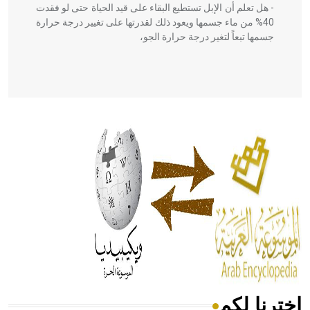
- هل تعلم أن الإبل تستطيع البقاء على قيد الحياة حتى لو فقدت
40% من ماء جسمها ويعود ذلك لقدرتها على تغيير درجة حرارة
جسمها تبعاً لتغير درجة حرارة الجو،
- هل تعلم أن أبقراط كتب في الطب أربعة مؤلفات هي:
الحكم، الأدلة، تنظيم التغذية، ورسالته في جروح الرأس. ويعود
له الفضل بأنه حرر الطب من الدين والفلسفة.
- هل تعلم أن المرجان إفراز حيواني يتكون في البحر ويتركب
من مادة كربونات الكلسيوم، وهو أحمر أو شديد الحمرة وهو
أجود أنواعه، ويمتاز بكبر الحجم ويسمى الش
اخترنا لكم