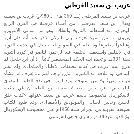
عريب بن سعيد القرطبي
عريب بن سعيد القرطبي (….ـ 369 هـ/… ـ 980م) عُريب بن سعيد،
ويقال ابن سعد القرطبي، من أطباء قرطبة في القرن الرابع
الهجري، مع اشتغاله بالتاريخ والفلك، وهو من موالي الأمويين،
ويروى أنه من أسرة تعرف ببني التركي. ذكر عنه أنه كان أديباً
وشاعراً مطبوعاً وذا علم في النحو واللغة، دخل في خدمة الدولة
في الأندلس واستعمله الخليفة عبد الرحمن الناصر في كورة أشونة
سنة 331هـ، واتخذه ابنه الحكم المستنصر كاتباً. إلا أن ابن جلجل لم
يدرج اسم عريب في كتابه «طبقات الأطباء والحكماء»، ولم يشر
إليه في أية علاقة مع الكثيرين الذين ترجم لهم. ولا يُعرف عن نشأة
عريب شيءٌ ولا عن شيوخه. ورد اسمه في نفح الطيب للمقري
التلمساني، عريب بن سعد لا سعيد، مع العلم أن في مكتبة
الإسكوريال مخطوطة باسم عريب بن سعيد عنوانها «كتاب خلق
الجنين وتدبير الحبالى والمولودين والأطفال»، وقد طبَع الكتاب
بصيغته العربية في الجزائر سنة 1956م على مخطوطة الإسكوريال
نورُ الدين عبد القادر وهنري جاهي الفرنسي.