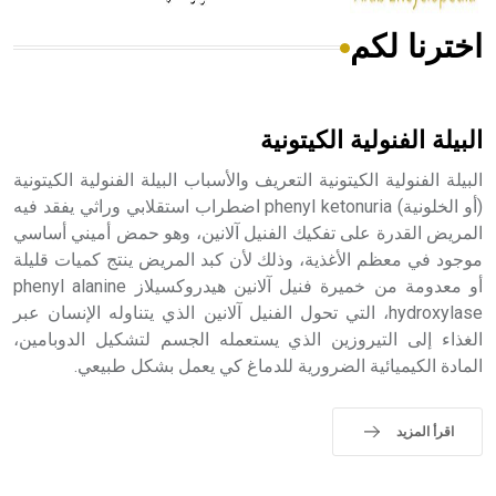
اخترنا لكم
هل تعلم أن الأبسيد كلمة فرنسية اللفظ تم اعتمادها مصطلحاً
أثرياً يستخدم في العمارة عموماً وفي العمارة الدينية الخاصة
بالكنائس خصوصاً، وفي الإنكليزية أب
البيلة الفنولية الكيتونية
البيلة الفنولية الكيتونية التعريف والأسباب البيلة الفنولية الكيتونية
(أو الخلونية) phenyl ketonuria اضطراب استقلابي وراثي يفقد فيه
المريض القدرة على تفكيك الفنيل آلانين، وهو حمض أميني أساسي
- هل تعلم أن أبجر Abgar اسم معروف جيداً يعود إلى عدد من
الملوك الذين حكموا مدينة إديسا (الرها) من أبجر الأول وحتى
موجود في معظم الأغذية، وذلك لأن كبد المريض ينتج كميات قليلة
التاسع، وهم ينتسبون إلى أسرة أوسروين
أو معدومة من خميرة فنيل آلانين هيدروكسيلاز phenyl alanine
hydroxylase، التي تحول الفنيل آلانين الذي يتناوله الإنسان عبر
الغذاء إلى التيروزين الذي يستعمله الجسم لتشكيل الدوبامين،
المادة الكيميائية الضرورية للدماغ كي يعمل بشكل طبيعي.
- هل تعلم أن الأبجدية الكنعانية تتألف من /22/ علامة كتابية
sign تكتب منفصلة غير متصلة، وتعتمد المبدأ الأكوروفوني،
اقرأ المزيد
حيث تقتصر القيمة الصوتية للعلامة الك