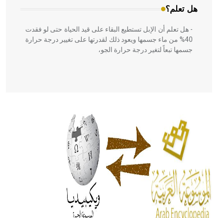
هل تعلم؟
- هل تعلم أن الإبل تستطيع البقاء على قيد الحياة حتى لو فقدت
40% من ماء جسمها ويعود ذلك لقدرتها على تغيير درجة حرارة
جسمها تبعاً لتغير درجة حرارة الجو،
- هل تعلم أن أبقراط كتب في الطب أربعة مؤلفات هي:
الحكم، الأدلة، تنظيم التغذية، ورسالته في جروح الرأس. ويعود
له الفضل بأنه حرر الطب من الدين والفلسفة.
- هل تعلم أن المرجان إفراز حيواني يتكون في البحر ويتركب
من مادة كربونات الكلسيوم، وهو أحمر أو شديد الحمرة وهو
أجود أنواعه، ويمتاز بكبر الحجم ويسمى الش