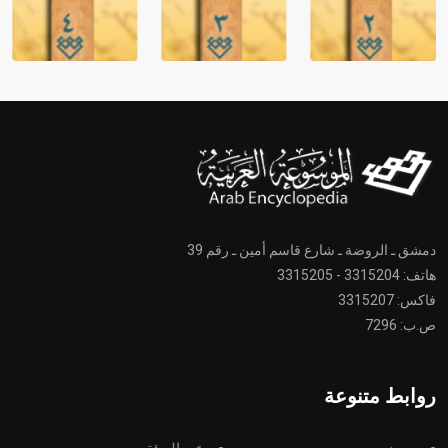
دمشق ـ الروضة ـ شارع قاسم أمين ـ رقم 39
هاتف: 3315204 - 3315205
فاكس: 3315207
ص.ب: 7296
روابط متنوعة