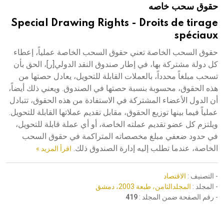
حقوق سحب خاصه
هيئة الموسوعة العربية تطلق موسوعات جديدة في عام 2026
Special Drawing Rights - Droits de tirage
spéciaux
حقوق السحب الخاصة تعني حقوق السحب الخاصة عملياً، إعطاء
كل دولة مشتركة بها، في إطار صندوق النقد الدولي[ر]، الحق بأن
تسحب مبلغاً محدداً، بالعملات القابلة للتحويل، يعادل حصتها من
هذه الحقوق، محسوبة بنسبة حصتها في الصندوق. ويعني ذلك أيضاً،
أن الدول الأعضاء المشتركة في الاستفادة من هذه الحقوق، تتبادل
عملياً فيما بينها توزيع الحقوق، مقابل تقديم عملاتها القابلة للتحويل.
ويلتزم كل عضو تقديم عملته الخاصة، أو أي عملة قابلة للتحويل،
في حدود ضعفي مبلغ مخصصاته المتراكمة في حقوق السحب
الخاصة، عندما تطلب إليه إدارة الصندوق ذلك.
اقرأ المزيد »
- التصنيف :
الاقتصاد
- المجلد :
المجلدالثامن، طبعة 2003، دمشق
- رقم الصفحة ضمن المجلد :
419