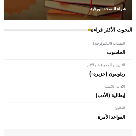
شراء النسخة الورقية
البحوث الأكثر قراءة
التقنيات (التكنولوجية)
الحاسوب
التاريخ و الجغرافية و الآثار
ريئونيون (جزيرة-)
الآداب اللاتينية
إيطالية (الأدب)
القانون
- هل تعلم أن الأبلق نوع من الفنون الهندسية التي ارتبطت
بالعمارة الإسلامية في بلاد الشام ومصر خاصة، حيث يحرص
القواعد الآمرة
المعمار على بناء مداميكه وخاصة في الواجهات